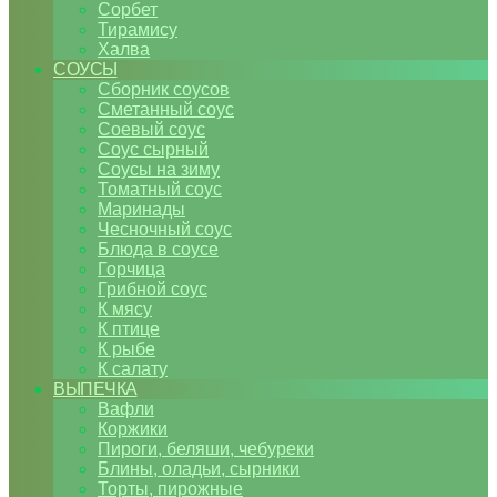
Сорбет
Тирамису
Халва
СОУСЫ
Сборник соусов
Сметанный соус
Соевый соус
Соус сырный
Соусы на зиму
Томатный соус
Маринады
Чесночный соус
Блюда в соусе
Горчица
Грибной соус
К мясу
К птице
К рыбе
К салату
ВЫПЕЧКА
Вафли
Коржики
Пироги, беляши, чебуреки
Блины, оладьи, сырники
Торты, пирожные