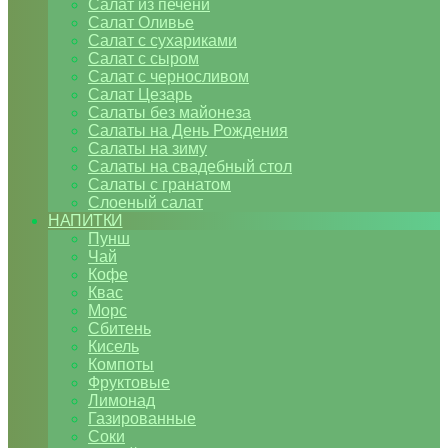
Салат из печени
Салат Оливье
Салат с сухариками
Салат с сыром
Салат с черносливом
Салат Цезарь
Салаты без майонеза
Салаты на День Рождения
Салаты на зиму
Салаты на свадебный стол
Салаты с гранатом
Слоеный салат
НАПИТКИ
Пунш
Чай
Кофе
Квас
Морс
Сбитень
Кисель
Компоты
Фруктовые
Лимонад
Газированные
Соки