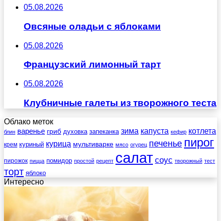
05.08.2026
Овсяные оладьи с яблоками
05.08.2026
Французский лимонный тарт
05.08.2026
Клубничные галеты из творожного теста
Облако меток
зима
котлета
варенье
капуста
гриб
духовка
запеканка
блин
кефир
пирог
печенье
курица
мультиварке
куриный
крем
мясо
огурец
салат
соус
помидор
пирожок
пицца
простой
рецепт
творожный
тест
торт
яблоко
Интересно