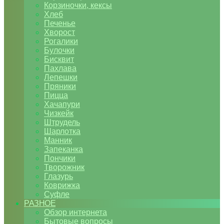
Корзиночки, кексы
Хлеб
Печенье
Хворост
Рогалики
Булочки
Бисквит
Пахлава
Лепешки
Пряники
Пицца
Хачапури
Чизкейк
Штрудель
Шарлотка
Манник
Запеканка
Пончики
Творожник
Глазурь
Коврижка
Суфле
РАЗНОЕ
Обзор интернета
Бытовые вопросы