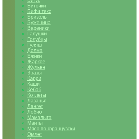
Бигус
Биточки
Бифштекс
Бризоль
Буженина
Вареники
Галушки
Голубцы
Гуляш
Долма
Ежики
Жаркое
Жульен
Зразы
Карри
Каши
Кебаб
Котлеты
Лазанья
Лангет
Лобио
Мамалыга
Манты
Мясо по-французски
Омлет