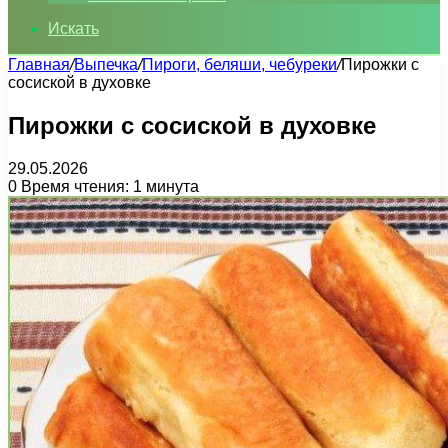
Искать
Главная
/
Выпечка
/
Пироги, беляши, чебуреки
/
Пирожки с
сосиской в духовке
Пирожки с сосиской в духовке
29.05.2026
0
Время чтения: 1 минута