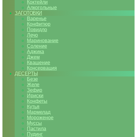
Коктейли
Алкогольные
ЗАГОТОВКИ
Варенье
Конфитюр
Повидло
Лечо
Маринование
Соление
Аджика
Джем
Квашение
Консервация
ДЕСЕРТЫ
Безе
Желе
Зефир
Ириски
Конфеты
Кутья
Мармелад
Мороженое
Муссы
Пастила
Пудинг