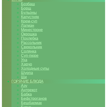
Бозбаш
Борщ
Бульоны
Капустняк
Крем-суп
Лагман
Минестроне
Окрошка
Похлебка
Рассольник
Свекольник
Солянка
Суп-пюре
Уха
Харчо
Холодные супы
Шурпа
Щи
ГОРЯЧИЕ БЛЮДА
Азу
Антрекот
Бабка
Бефстроганов
Бешбармак