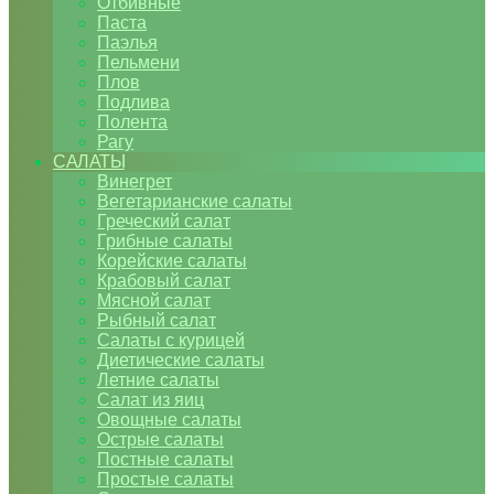
Отбивные
Паста
Паэлья
Пельмени
Плов
Подлива
Полента
Рагу
САЛАТЫ
Винегрет
Вегетарианские салаты
Греческий салат
Грибные салаты
Корейские салаты
Крабовый салат
Мясной салат
Рыбный салат
Салаты с курицей
Диетические салаты
Летние салаты
Салат из яиц
Овощные салаты
Острые салаты
Постные салаты
Простые салаты