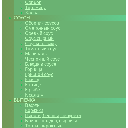
Сорбет
Тирамису
Халва
СОУСЫ
Сборник соусов
Сметанный соус
Соевый соус
Соус сырный
Соусы на зиму
Томатный соус
Маринады
Чесночный соус
Блюда в соусе
Горчица
Грибной соус
К мясу
К птице
К рыбе
К салату
ВЫПЕЧКА
Вафли
Коржики
Пироги, беляши, чебуреки
Блины, оладьи, сырники
Торты, пирожные