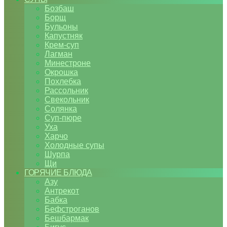
Бозбаш
Борщ
Бульоны
Капустняк
Крем-суп
Лагман
Минестроне
Окрошка
Похлебка
Рассольник
Свекольник
Солянка
Суп-пюре
Уха
Харчо
Холодные супы
Шурпа
Щи
ГОРЯЧИЕ БЛЮДА
Азу
Антрекот
Бабка
Бефстроганов
Бешбармак