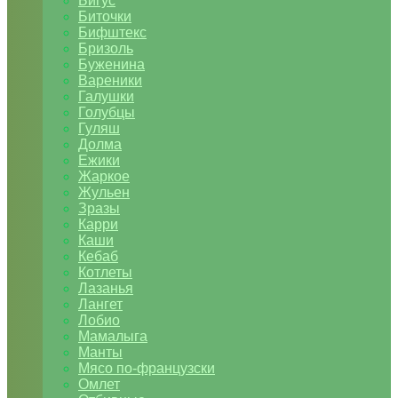
Бигус
Биточки
Бифштекс
Бризоль
Буженина
Вареники
Галушки
Голубцы
Гуляш
Долма
Ежики
Жаркое
Жульен
Зразы
Карри
Каши
Кебаб
Котлеты
Лазанья
Лангет
Лобио
Мамалыга
Манты
Мясо по-французски
Омлет