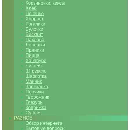
Корзиночки, кексы
Хлеб
Печенье
Хворост
Рогалики
Булочки
Бисквит
Пахлава
Лепешки
Пряники
Пицца
Хачапури
Чизкейк
Штрудель
Шарлотка
Манник
Запеканка
Пончики
Творожник
Глазурь
Коврижка
Суфле
РАЗНОЕ
Обзор интернета
Бытовые вопросы