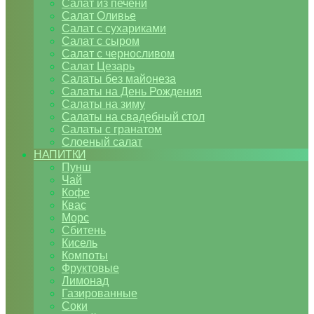
Салат из печени
Салат Оливье
Салат с сухариками
Салат с сыром
Салат с черносливом
Салат Цезарь
Салаты без майонеза
Салаты на День Рождения
Салаты на зиму
Салаты на свадебный стол
Салаты с гранатом
Слоеный салат
НАПИТКИ
Пунш
Чай
Кофе
Квас
Морс
Сбитень
Кисель
Компоты
Фруктовые
Лимонад
Газированные
Соки