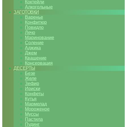
Коктейли
Алкогольные
ЗАГОТОВКИ
Варенье
Конфитюр
Повидло
Лечо
Маринование
Соление
Аджика
Джем
Квашение
Консервация
ДЕСЕРТЫ
Безе
Желе
Зефир
Ириски
Конфеты
Кутья
Мармелад
Мороженое
Муссы
Пастила
Пудинг