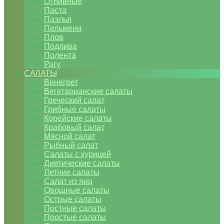
Отбивные
Паста
Паэлья
Пельмени
Плов
Подлива
Полента
Рагу
САЛАТЫ
Винегрет
Вегетарианские салаты
Греческий салат
Грибные салаты
Корейские салаты
Крабовый салат
Мясной салат
Рыбный салат
Салаты с курицей
Диетические салаты
Летние салаты
Салат из яиц
Овощные салаты
Острые салаты
Постные салаты
Простые салаты