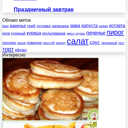
Праздничный завтрак
Облако меток
зима
котлета
варенье
капуста
гриб
духовка
запеканка
блин
кефир
пирог
печенье
курица
мультиварке
куриный
крем
мясо
огурец
салат
соус
помидор
пирожок
пицца
простой
рецепт
творожный
тест
торт
яблоко
Интересно