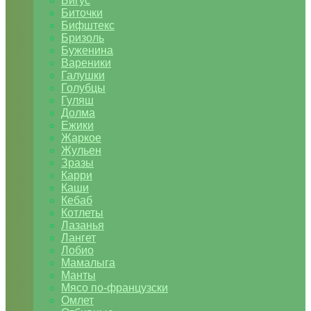
Бигус
Биточки
Бифштекс
Бризоль
Буженина
Вареники
Галушки
Голубцы
Гуляш
Долма
Ежики
Жаркое
Жульен
Зразы
Карри
Каши
Кебаб
Котлеты
Лазанья
Лангет
Лобио
Мамалыга
Манты
Мясо по-французски
Омлет