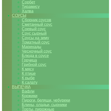
Сорбет
Тирамису
Халва
СОУСЫ
Сборник соусов
Сметанный соус
Соевый соус
Соус сырный
Соусы на зиму
Томатный соус
Маринады
Чесночный соус
Блюда в соусе
Горчица
Грибной соус
К мясу
К птице
К рыбе
К салату
ВЫПЕЧКА
Вафли
Коржики
Пироги, беляши, чебуреки
Блины, оладьи, сырники
Торты, пирожные