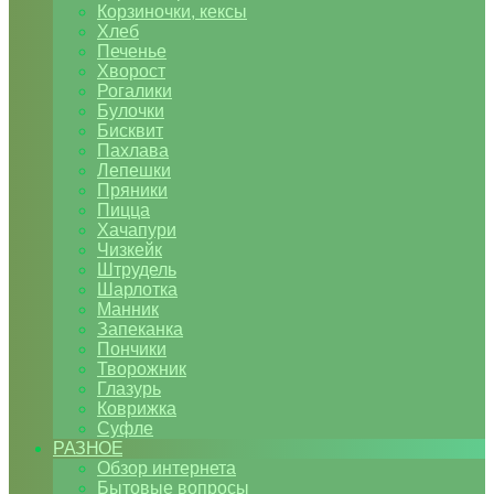
Корзиночки, кексы
Хлеб
Печенье
Хворост
Рогалики
Булочки
Бисквит
Пахлава
Лепешки
Пряники
Пицца
Хачапури
Чизкейк
Штрудель
Шарлотка
Манник
Запеканка
Пончики
Творожник
Глазурь
Коврижка
Суфле
РАЗНОЕ
Обзор интернета
Бытовые вопросы