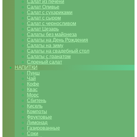
Салат из печени
Салат Оливье
Салат с сухариками
Салат с сыром
Салат с черносливом
Салат Цезарь
Салаты без майонеза
Салаты на День Рождения
Салаты на зиму
Салаты на свадебный стол
Салаты с гранатом
Слоеный салат
НАПИТКИ
Пунш
Чай
Кофе
Квас
Морс
Сбитень
Кисель
Компоты
Фруктовые
Лимонад
Газированные
Соки