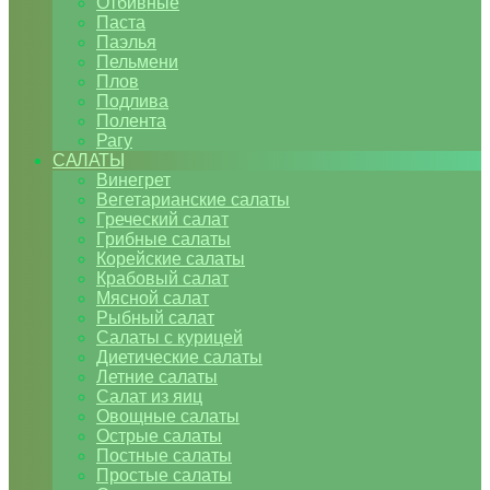
Отбивные
Паста
Паэлья
Пельмени
Плов
Подлива
Полента
Рагу
САЛАТЫ
Винегрет
Вегетарианские салаты
Греческий салат
Грибные салаты
Корейские салаты
Крабовый салат
Мясной салат
Рыбный салат
Салаты с курицей
Диетические салаты
Летние салаты
Салат из яиц
Овощные салаты
Острые салаты
Постные салаты
Простые салаты