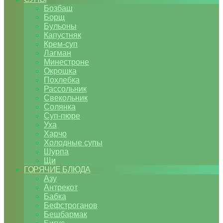
Бозбаш
Борщ
Бульоны
Капустняк
Крем-суп
Лагман
Минестроне
Окрошка
Похлебка
Рассольник
Свекольник
Солянка
Суп-пюре
Уха
Харчо
Холодные супы
Шурпа
Щи
ГОРЯЧИЕ БЛЮДА
Азу
Антрекот
Бабка
Бефстроганов
Бешбармак