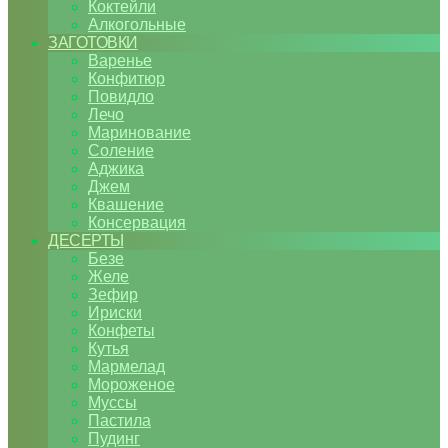
Коктейли
Алкогольные
ЗАГОТОВКИ
Варенье
Конфитюр
Повидло
Лечо
Маринование
Соление
Аджика
Джем
Квашение
Консервация
ДЕСЕРТЫ
Безе
Желе
Зефир
Ириски
Конфеты
Кутья
Мармелад
Мороженое
Муссы
Пастила
Пудинг