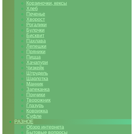
Корзиночки, кексы
Хлеб
Печенье
Хворост
Рогалики
Булочки
Бисквит
Пахлава
Лепешки
Пряники
Пицца
Хачапури
Чизкейк
Штрудель
Шарлотка
Манник
Запеканка
Пончики
Творожник
Глазурь
Коврижка
Суфле
РАЗНОЕ
Обзор интернета
Бытовые вопросы