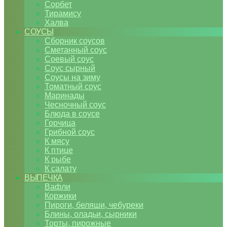
Сорбет
Тирамису
Халва
СОУСЫ
Сборник соусов
Сметанный соус
Соевый соус
Соус сырный
Соусы на зиму
Томатный соус
Маринады
Чесночный соус
Блюда в соусе
Горчица
Грибной соус
К мясу
К птице
К рыбе
К салату
ВЫПЕЧКА
Вафли
Коржики
Пироги, беляши, чебуреки
Блины, оладьи, сырники
Торты, пирожные