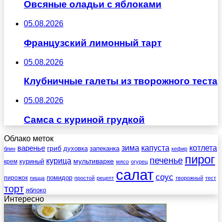
Овсяные оладьи с яблоками
05.08.2026
Французский лимонный тарт
05.08.2026
Клубничные галеты из творожного теста
05.08.2026
Самса с куриной грудкой
Облако меток
зима
котлета
варенье
капуста
гриб
духовка
запеканка
блин
кефир
пирог
печенье
курица
мультиварке
куриный
крем
мясо
огурец
салат
соус
помидор
пирожок
пицца
простой
рецепт
творожный
тест
торт
яблоко
Интересно