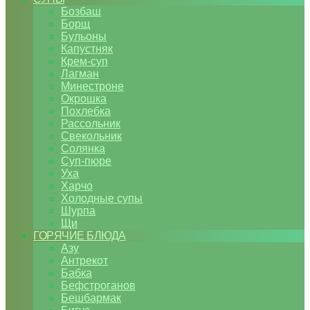
Бозбаш
Борщ
Бульоны
Капустняк
Крем-суп
Лагман
Минестроне
Окрошка
Похлебка
Рассольник
Свекольник
Солянка
Суп-пюре
Уха
Харчо
Холодные супы
Шурпа
Щи
ГОРЯЧИЕ БЛЮДА
Азу
Антрекот
Бабка
Бефстроганов
Бешбармак