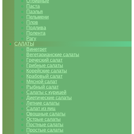
Отбивные
Паста
Паэлья
Пельмени
Плов
Подлива
Полента
Рагу
САЛАТЫ
Винегрет
Вегетарианские салаты
Греческий салат
Грибные салаты
Корейские салаты
Крабовый салат
Мясной салат
Рыбный салат
Салаты с курицей
Диетические салаты
Летние салаты
Салат из яиц
Овощные салаты
Острые салаты
Постные салаты
Простые салаты