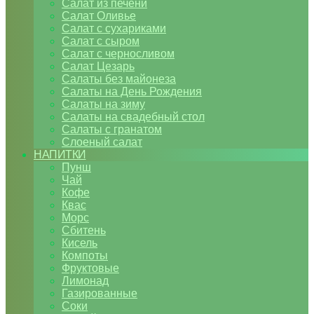
Салат из печени
Салат Оливье
Салат с сухариками
Салат с сыром
Салат с черносливом
Салат Цезарь
Салаты без майонеза
Салаты на День Рождения
Салаты на зиму
Салаты на свадебный стол
Салаты с гранатом
Слоеный салат
НАПИТКИ
Пунш
Чай
Кофе
Квас
Морс
Сбитень
Кисель
Компоты
Фруктовые
Лимонад
Газированные
Соки