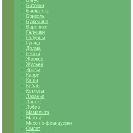
Бигус
Биточки
Бифштекс
Бризоль
Буженина
Вареники
Галушки
Голубцы
Гуляш
Долма
Ежики
Жаркое
Жульен
Зразы
Карри
Каши
Кебаб
Котлеты
Лазанья
Лангет
Лобио
Мамалыга
Манты
Мясо по-французски
Омлет