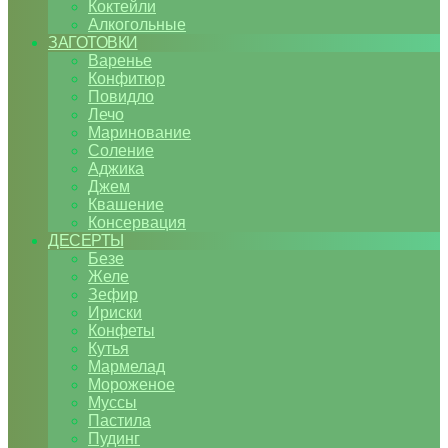
Коктейли
Алкогольные
ЗАГОТОВКИ
Варенье
Конфитюр
Повидло
Лечо
Маринование
Соление
Аджика
Джем
Квашение
Консервация
ДЕСЕРТЫ
Безе
Желе
Зефир
Ириски
Конфеты
Кутья
Мармелад
Мороженое
Муссы
Пастила
Пудинг