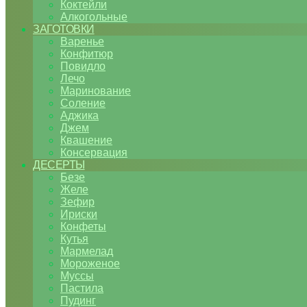
Коктейли
Алкогольные
ЗАГОТОВКИ
Варенье
Конфитюр
Повидло
Лечо
Маринование
Соление
Аджика
Джем
Квашение
Консервация
ДЕСЕРТЫ
Безе
Желе
Зефир
Ириски
Конфеты
Кутья
Мармелад
Мороженое
Муссы
Пастила
Пудинг