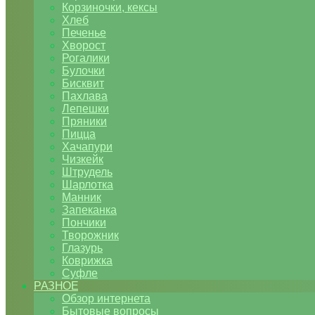
Корзиночки, кексы
Хлеб
Печенье
Хворост
Рогалики
Булочки
Бисквит
Пахлава
Лепешки
Пряники
Пицца
Хачапури
Чизкейк
Штрудель
Шарлотка
Манник
Запеканка
Пончики
Творожник
Глазурь
Коврижка
Суфле
РАЗНОЕ
Обзор интернета
Бытовые вопросы