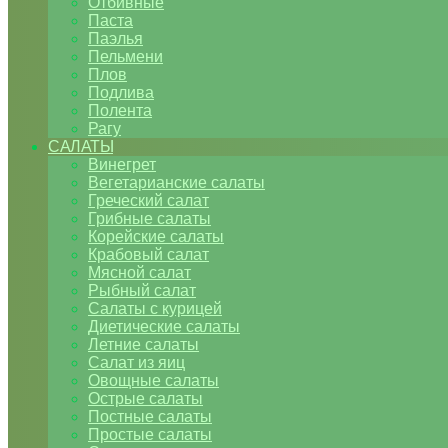
Отбивные
Паста
Паэлья
Пельмени
Плов
Подлива
Полента
Рагу
САЛАТЫ
Винегрет
Вегетарианские салаты
Греческий салат
Грибные салаты
Корейские салаты
Крабовый салат
Мясной салат
Рыбный салат
Салаты с курицей
Диетические салаты
Летние салаты
Салат из яиц
Овощные салаты
Острые салаты
Постные салаты
Простые салаты