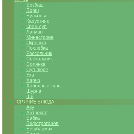
Бозбаш
Борщ
Бульоны
Капустняк
Крем-суп
Лагман
Минестроне
Окрошка
Похлебка
Рассольник
Свекольник
Солянка
Суп-пюре
Уха
Харчо
Холодные супы
Шурпа
Щи
ГОРЯЧИЕ БЛЮДА
Азу
Антрекот
Бабка
Бефстроганов
Бешбармак