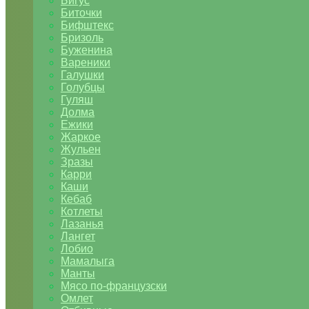
Бигус
Биточки
Бифштекс
Бризоль
Буженина
Вареники
Галушки
Голубцы
Гуляш
Долма
Ежики
Жаркое
Жульен
Зразы
Карри
Каши
Кебаб
Котлеты
Лазанья
Лангет
Лобио
Мамалыга
Манты
Мясо по-французски
Омлет