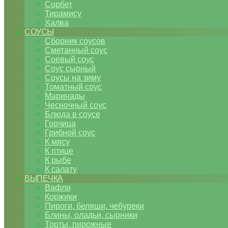
Сорбет
Тирамису
Халва
СОУСЫ
Сборник соусов
Сметанный соус
Соевый соус
Соус сырный
Соусы на зиму
Томатный соус
Маринады
Чесночный соус
Блюда в соусе
Горчица
Грибной соус
К мясу
К птице
К рыбе
К салату
ВЫПЕЧКА
Вафли
Коржики
Пироги, беляши, чебуреки
Блины, оладьи, сырники
Торты, пирожные