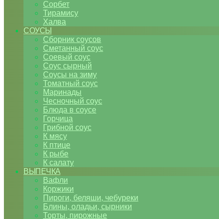
Сорбет
Тирамису
Халва
СОУСЫ
Сборник соусов
Сметанный соус
Соевый соус
Соус сырный
Соусы на зиму
Томатный соус
Маринады
Чесночный соус
Блюда в соусе
Горчица
Грибной соус
К мясу
К птице
К рыбе
К салату
ВЫПЕЧКА
Вафли
Коржики
Пироги, беляши, чебуреки
Блины, оладьи, сырники
Торты, пирожные