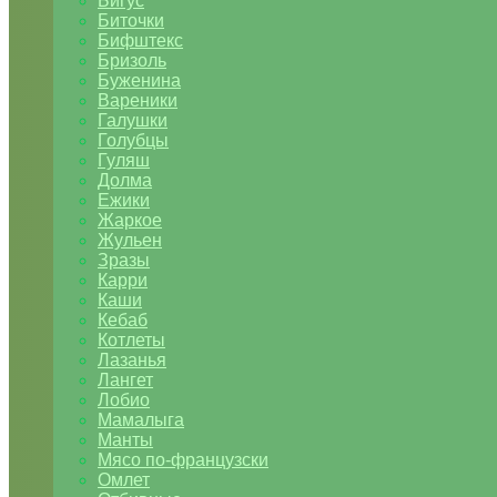
Бигус
Биточки
Бифштекс
Бризоль
Буженина
Вареники
Галушки
Голубцы
Гуляш
Долма
Ежики
Жаркое
Жульен
Зразы
Карри
Каши
Кебаб
Котлеты
Лазанья
Лангет
Лобио
Мамалыга
Манты
Мясо по-французски
Омлет