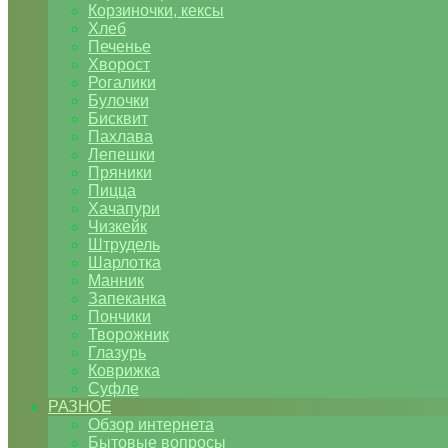
Корзиночки, кексы
Хлеб
Печенье
Хворост
Рогалики
Булочки
Бисквит
Пахлава
Лепешки
Пряники
Пицца
Хачапури
Чизкейк
Штрудель
Шарлотка
Манник
Запеканка
Пончики
Творожник
Глазурь
Коврижка
Суфле
РАЗНОЕ
Обзор интернета
Бытовые вопросы