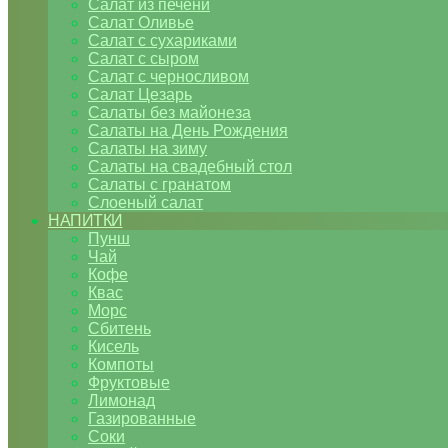
Салат из печени
Салат Оливье
Салат с сухариками
Салат с сыром
Салат с черносливом
Салат Цезарь
Салаты без майонеза
Салаты на День Рождения
Салаты на зиму
Салаты на свадебный стол
Салаты с гранатом
Слоеный салат
НАПИТКИ
Пунш
Чай
Кофе
Квас
Морс
Сбитень
Кисель
Компоты
Фруктовые
Лимонад
Газированные
Соки