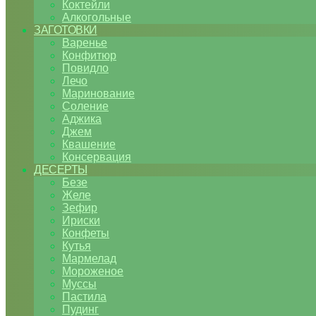
Коктейли
Алкогольные
ЗАГОТОВКИ
Варенье
Конфитюр
Повидло
Лечо
Маринование
Соление
Аджика
Джем
Квашение
Консервация
ДЕСЕРТЫ
Безе
Желе
Зефир
Ириски
Конфеты
Кутья
Мармелад
Мороженое
Муссы
Пастила
Пудинг