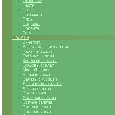
Отбивные
Паста
Паэлья
Пельмени
Плов
Подлива
Полента
Рагу
САЛАТЫ
Винегрет
Вегетарианские салаты
Греческий салат
Грибные салаты
Корейские салаты
Крабовый салат
Мясной салат
Рыбный салат
Салаты с курицей
Диетические салаты
Летние салаты
Салат из яиц
Овощные салаты
Острые салаты
Постные салаты
Простые салаты