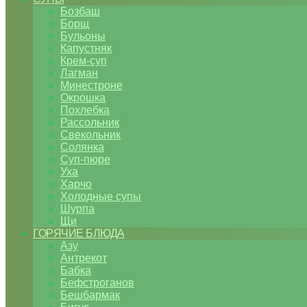
Бозбаш
Борщ
Бульоны
Капустняк
Крем-суп
Лагман
Минестроне
Окрошка
Похлебка
Рассольник
Свекольник
Солянка
Суп-пюре
Уха
Харчо
Холодные супы
Шурпа
Щи
ГОРЯЧИЕ БЛЮДА
Азу
Антрекот
Бабка
Бефстроганов
Бешбармак