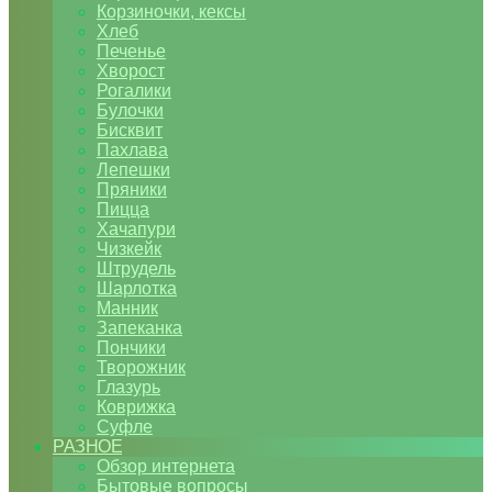
Корзиночки, кексы
Хлеб
Печенье
Хворост
Рогалики
Булочки
Бисквит
Пахлава
Лепешки
Пряники
Пицца
Хачапури
Чизкейк
Штрудель
Шарлотка
Манник
Запеканка
Пончики
Творожник
Глазурь
Коврижка
Суфле
РАЗНОЕ
Обзор интернета
Бытовые вопросы