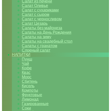
Салат из печени
Салат Оливье
Салат с сухариками
Салат с сыром
Салат с черносливом
Салат Цезарь
Салаты без майонеза
Салаты на День Рождения
Салаты на зиму
Салаты на свадебный стол
Салаты с гранатом
Слоеный салат
НАПИТКИ
Пунш
Чай
Кофе
Квас
Морс
Сбитень
Кисель
Компоты
Фруктовые
Лимонад
Газированные
Соки