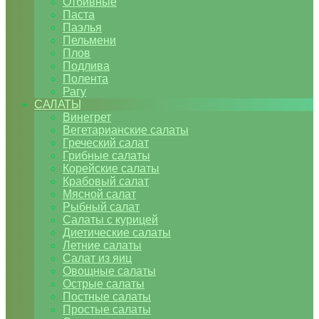
Отбивные
Паста
Паэлья
Пельмени
Плов
Подлива
Полента
Рагу
САЛАТЫ
Винегрет
Вегетарианские салаты
Греческий салат
Грибные салаты
Корейские салаты
Крабовый салат
Мясной салат
Рыбный салат
Салаты с курицей
Диетические салаты
Летние салаты
Салат из яиц
Овощные салаты
Острые салаты
Постные салаты
Простые салаты