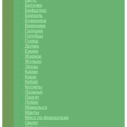
Бигус
Биточки
Бифштекс
Бризоль
Буженина
Вареники
Галушки
Голубцы
Гуляш
Долма
Ежики
Жаркое
Жульен
Зразы
Карри
Каши
Кебаб
Котлеты
Лазанья
Лангет
Лобио
Мамалыга
Манты
Мясо по-французски
Омлет