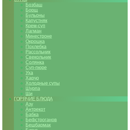
Бозбаш
Борщ
Бульоны
Капустняк
Крем-суп
Лагман
Минестроне
Окрошка
Похлебка
Рассольник
Свекольник
Солянка
Суп-пюре
Уха
Харчо
Холодные супы
Шурпа
Щи
ГОРЯЧИЕ БЛЮДА
Азу
Антрекот
Бабка
Бефстроганов
Бешбармак