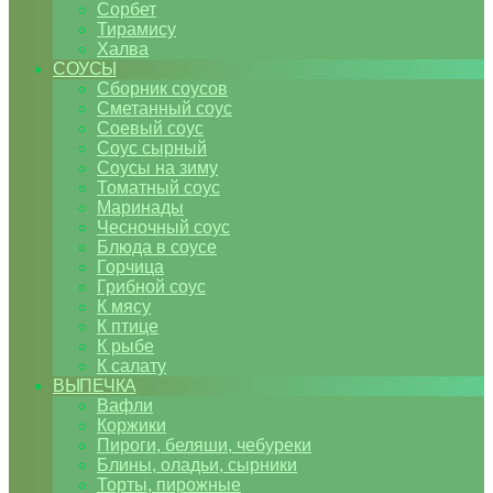
Сорбет
Тирамису
Халва
СОУСЫ
Сборник соусов
Сметанный соус
Соевый соус
Соус сырный
Соусы на зиму
Томатный соус
Маринады
Чесночный соус
Блюда в соусе
Горчица
Грибной соус
К мясу
К птице
К рыбе
К салату
ВЫПЕЧКА
Вафли
Коржики
Пироги, беляши, чебуреки
Блины, оладьи, сырники
Торты, пирожные