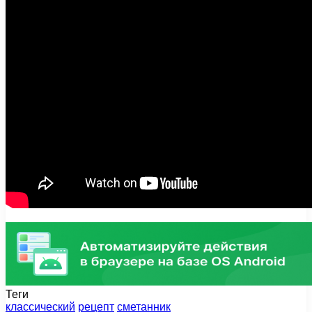
Теги
классический
рецепт
сметанник