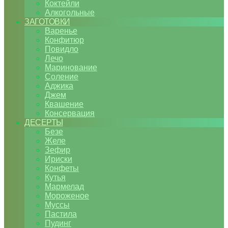
Коктейли
Алкогольные
ЗАГОТОВКИ
Варенье
Конфитюр
Повидло
Лечо
Маринование
Соление
Аджика
Джем
Квашение
Консервация
ДЕСЕРТЫ
Безе
Желе
Зефир
Ириски
Конфеты
Кутья
Мармелад
Мороженое
Муссы
Пастила
Пудинг