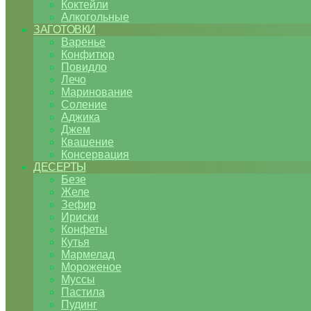
Коктейли
Алкогольные
ЗАГОТОВКИ
Варенье
Конфитюр
Повидло
Лечо
Маринование
Соление
Аджика
Джем
Квашение
Консервация
ДЕСЕРТЫ
Безе
Желе
Зефир
Ириски
Конфеты
Кутья
Мармелад
Мороженое
Муссы
Пастила
Пудинг