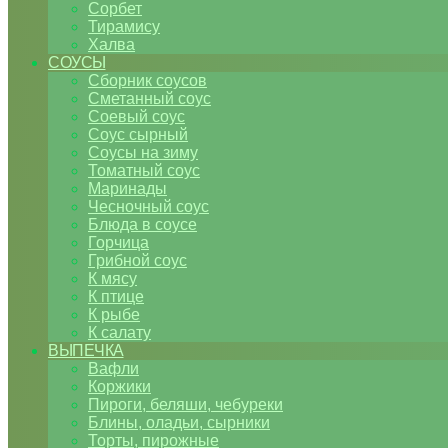
Сорбет
Тирамису
Халва
СОУСЫ
Сборник соусов
Сметанный соус
Соевый соус
Соус сырный
Соусы на зиму
Томатный соус
Маринады
Чесночный соус
Блюда в соусе
Горчица
Грибной соус
К мясу
К птице
К рыбе
К салату
ВЫПЕЧКА
Вафли
Коржики
Пироги, беляши, чебуреки
Блины, оладьи, сырники
Торты, пирожные