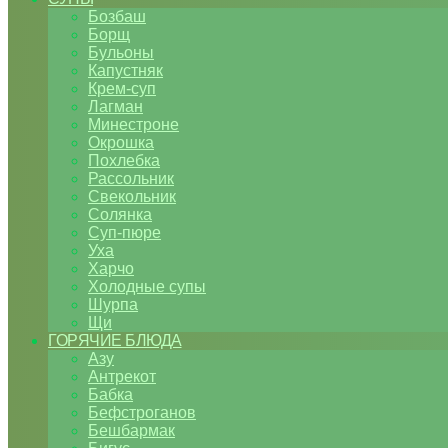
Бозбаш
Борщ
Бульоны
Капустняк
Крем-суп
Лагман
Минестроне
Окрошка
Похлебка
Рассольник
Свекольник
Солянка
Суп-пюре
Уха
Харчо
Холодные супы
Шурпа
Щи
ГОРЯЧИЕ БЛЮДА
Азу
Антрекот
Бабка
Бефстроганов
Бешбармак