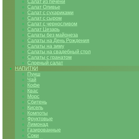
Салат из печени
Салат Оливье
Салат с сухариками
Салат с сыром
Салат с черносливом
Салат Цезарь
Салаты без майонеза
Салаты на День Рождения
Салаты на зиму
Салаты на свадебный стол
Салаты с гранатом
Слоеный салат
НАПИТКИ
Пунш
Чай
Кофе
Квас
Морс
Сбитень
Кисель
Компоты
Фруктовые
Лимонад
Газированные
Соки