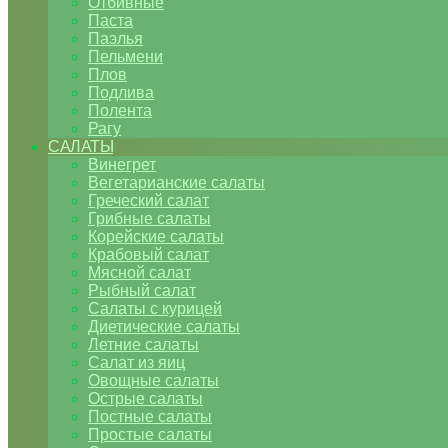
Отбивные
Паста
Паэлья
Пельмени
Плов
Подлива
Полента
Рагу
САЛАТЫ
Винегрет
Вегетарианские салаты
Греческий салат
Грибные салаты
Корейские салаты
Крабовый салат
Мясной салат
Рыбный салат
Салаты с курицей
Диетические салаты
Летние салаты
Салат из яиц
Овощные салаты
Острые салаты
Постные салаты
Простые салаты