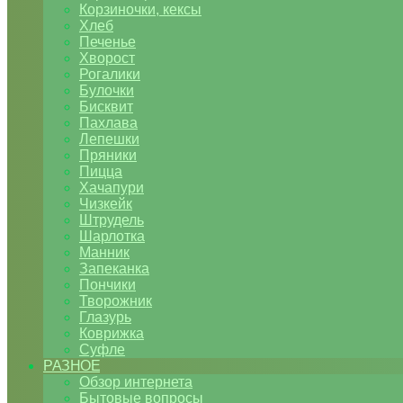
Корзиночки, кексы
Хлеб
Печенье
Хворост
Рогалики
Булочки
Бисквит
Пахлава
Лепешки
Пряники
Пицца
Хачапури
Чизкейк
Штрудель
Шарлотка
Манник
Запеканка
Пончики
Творожник
Глазурь
Коврижка
Суфле
РАЗНОЕ
Обзор интернета
Бытовые вопросы