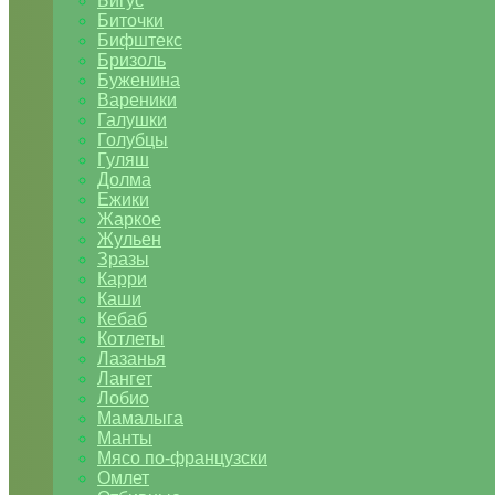
Бигус
Биточки
Бифштекс
Бризоль
Буженина
Вареники
Галушки
Голубцы
Гуляш
Долма
Ежики
Жаркое
Жульен
Зразы
Карри
Каши
Кебаб
Котлеты
Лазанья
Лангет
Лобио
Мамалыга
Манты
Мясо по-французски
Омлет