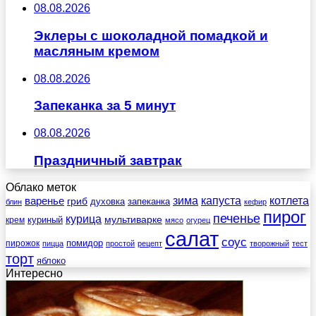
08.08.2026
Эклеры с шоколадной помадкой и
масляным кремом
08.08.2026
Запеканка за 5 минут
08.08.2026
Праздничный завтрак
Облако меток
зима
котлета
варенье
капуста
гриб
духовка
запеканка
блин
кефир
пирог
печенье
курица
мультиварке
куриный
крем
мясо
огурец
салат
соус
помидор
пирожок
пицца
простой
рецепт
творожный
тест
торт
яблоко
Интересно