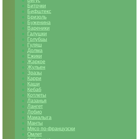
Бигус
Биточки
Бифштекс
Бризоль
Буженина
Вареники
Галушки
Голубцы
Гуляш
Долма
Ежики
Жаркое
Жульен
Зразы
Карри
Каши
Кебаб
Котлеты
Лазанья
Лангет
Лобио
Мамалыга
Манты
Мясо по-французски
Омлет