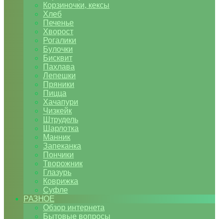
Корзиночки, кексы
Хлеб
Печенье
Хворост
Рогалики
Булочки
Бисквит
Пахлава
Лепешки
Пряники
Пицца
Хачапури
Чизкейк
Штрудель
Шарлотка
Манник
Запеканка
Пончики
Творожник
Глазурь
Коврижка
Суфле
РАЗНОЕ
Обзор интернета
Бытовые вопросы