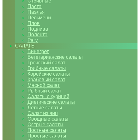
Отбивные
Паста
Паэлья
Пельмени
Плов
Подлива
Полента
Рагу
САЛАТЫ
Винегрет
Вегетарианские салаты
Греческий салат
Грибные салаты
Корейские салаты
Крабовый салат
Мясной салат
Рыбный салат
Салаты с курицей
Диетические салаты
Летние салаты
Салат из яиц
Овощные салаты
Острые салаты
Постные салаты
Простые салаты