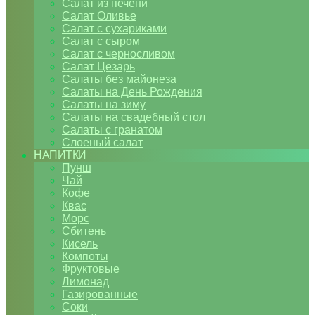
Салат из печени
Салат Оливье
Салат с сухариками
Салат с сыром
Салат с черносливом
Салат Цезарь
Салаты без майонеза
Салаты на День Рождения
Салаты на зиму
Салаты на свадебный стол
Салаты с гранатом
Слоеный салат
НАПИТКИ
Пунш
Чай
Кофе
Квас
Морс
Сбитень
Кисель
Компоты
Фруктовые
Лимонад
Газированные
Соки