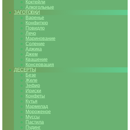
Коктейли
Алкогольные
ЗАГОТОВКИ
Варенье
Конфитюр
Повидло
Лечо
Маринование
Соление
Аджика
Джем
Квашение
Консервация
ДЕСЕРТЫ
Безе
Желе
Зефир
Ириски
Конфеты
Кутья
Мармелад
Мороженое
Муссы
Пастила
Пудинг