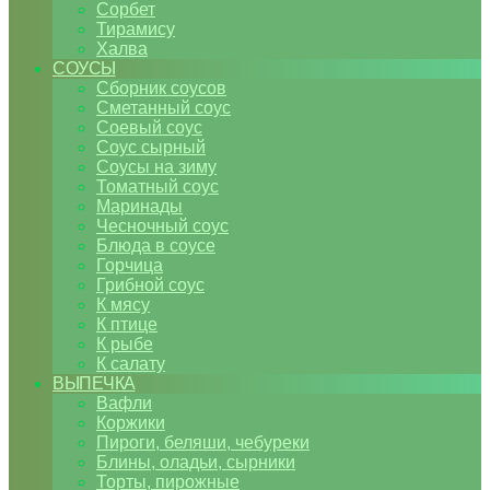
Сорбет
Тирамису
Халва
СОУСЫ
Сборник соусов
Сметанный соус
Соевый соус
Соус сырный
Соусы на зиму
Томатный соус
Маринады
Чесночный соус
Блюда в соусе
Горчица
Грибной соус
К мясу
К птице
К рыбе
К салату
ВЫПЕЧКА
Вафли
Коржики
Пироги, беляши, чебуреки
Блины, оладьи, сырники
Торты, пирожные