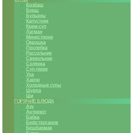
Бозбаш
Борщ
Бульоны
Капустняк
Крем-суп
Лагман
Минестроне
Окрошка
Похлебка
Рассольник
Свекольник
Солянка
Суп-пюре
Уха
Харчо
Холодные супы
Шурпа
Щи
ГОРЯЧИЕ БЛЮДА
Азу
Антрекот
Бабка
Бефстроганов
Бешбармак