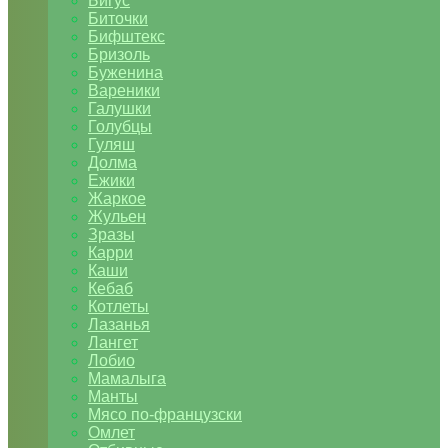
Бигус
Биточки
Бифштекс
Бризоль
Буженина
Вареники
Галушки
Голубцы
Гуляш
Долма
Ежики
Жаркое
Жульен
Зразы
Карри
Каши
Кебаб
Котлеты
Лазанья
Лангет
Лобио
Мамалыга
Манты
Мясо по-французски
Омлет