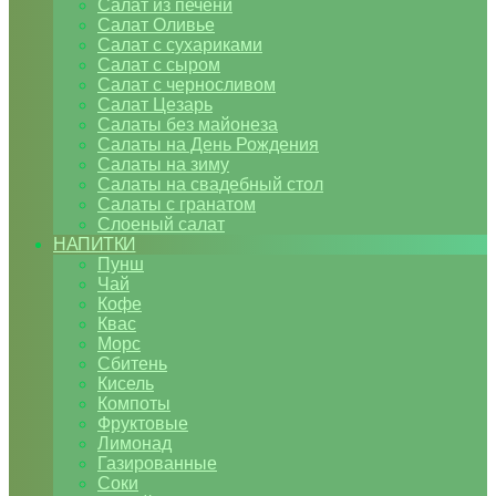
Салат из печени
Салат Оливье
Салат с сухариками
Салат с сыром
Салат с черносливом
Салат Цезарь
Салаты без майонеза
Салаты на День Рождения
Салаты на зиму
Салаты на свадебный стол
Салаты с гранатом
Слоеный салат
НАПИТКИ
Пунш
Чай
Кофе
Квас
Морс
Сбитень
Кисель
Компоты
Фруктовые
Лимонад
Газированные
Соки