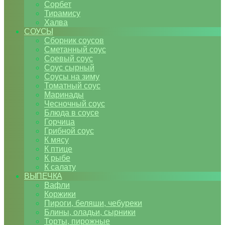
Сорбет
Тирамису
Халва
СОУСЫ
Сборник соусов
Сметанный соус
Соевый соус
Соус сырный
Соусы на зиму
Томатный соус
Маринады
Чесночный соус
Блюда в соусе
Горчица
Грибной соус
К мясу
К птице
К рыбе
К салату
ВЫПЕЧКА
Вафли
Коржики
Пироги, беляши, чебуреки
Блины, оладьи, сырники
Торты, пирожные