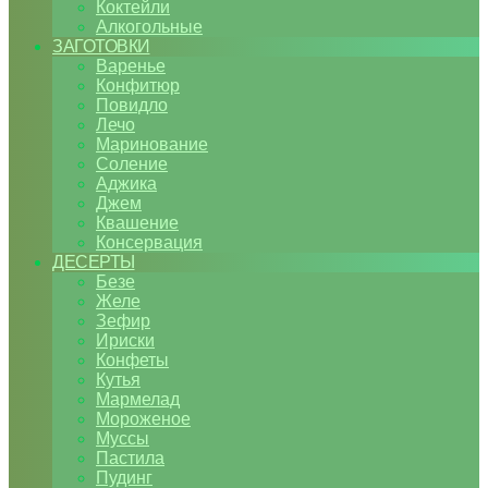
Коктейли
Алкогольные
ЗАГОТОВКИ
Варенье
Конфитюр
Повидло
Лечо
Маринование
Соление
Аджика
Джем
Квашение
Консервация
ДЕСЕРТЫ
Безе
Желе
Зефир
Ириски
Конфеты
Кутья
Мармелад
Мороженое
Муссы
Пастила
Пудинг