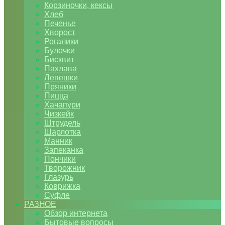
Корзиночки, кексы
Хлеб
Печенье
Хворост
Рогалики
Булочки
Бисквит
Пахлава
Лепешки
Пряники
Пицца
Хачапури
Чизкейк
Штрудель
Шарлотка
Манник
Запеканка
Пончики
Творожник
Глазурь
Коврижка
Суфле
РАЗНОЕ
Обзор интернета
Бытовые вопросы