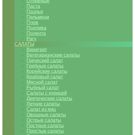
Отбивные
Паста
Паэлья
Пельмени
Плов
Подлива
Полента
Рагу
САЛАТЫ
Винегрет
Вегетарианские салаты
Греческий салат
Грибные салаты
Корейские салаты
Крабовый салат
Мясной салат
Рыбный салат
Салаты с курицей
Диетические салаты
Летние салаты
Салат из яиц
Овощные салаты
Острые салаты
Постные салаты
Простые салаты