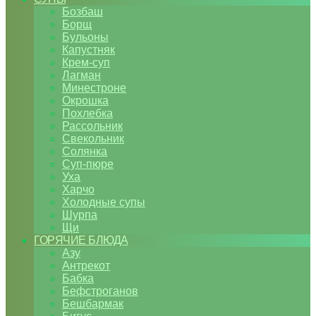
Бозбаш
Борщ
Бульоны
Капустняк
Крем-суп
Лагман
Минестроне
Окрошка
Похлебка
Рассольник
Свекольник
Солянка
Суп-пюре
Уха
Харчо
Холодные супы
Шурпа
Щи
ГОРЯЧИЕ БЛЮДА
Азу
Антрекот
Бабка
Бефстроганов
Бешбармак