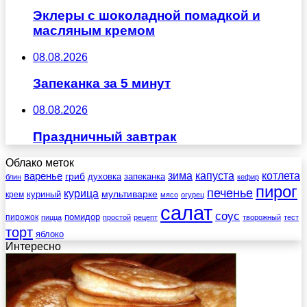
Эклеры с шоколадной помадкой и
масляным кремом
08.08.2026
Запеканка за 5 минут
08.08.2026
Праздничный завтрак
Облако меток
зима
котлета
варенье
капуста
гриб
духовка
запеканка
блин
кефир
пирог
печенье
курица
мультиварке
куриный
крем
мясо
огурец
салат
соус
помидор
пирожок
пицца
простой
рецепт
творожный
тест
торт
яблоко
Интересно