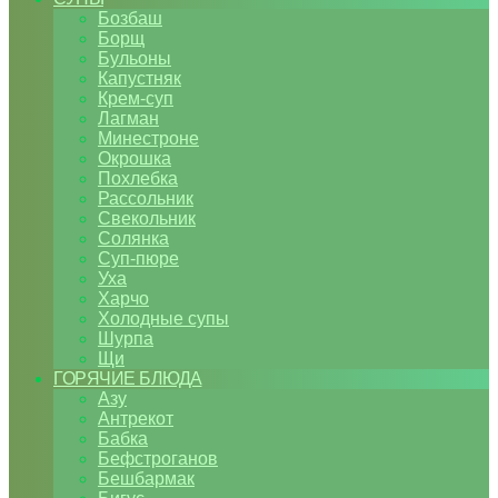
Бозбаш
Борщ
Бульоны
Капустняк
Крем-суп
Лагман
Минестроне
Окрошка
Похлебка
Рассольник
Свекольник
Солянка
Суп-пюре
Уха
Харчо
Холодные супы
Шурпа
Щи
ГОРЯЧИЕ БЛЮДА
Азу
Антрекот
Бабка
Бефстроганов
Бешбармак