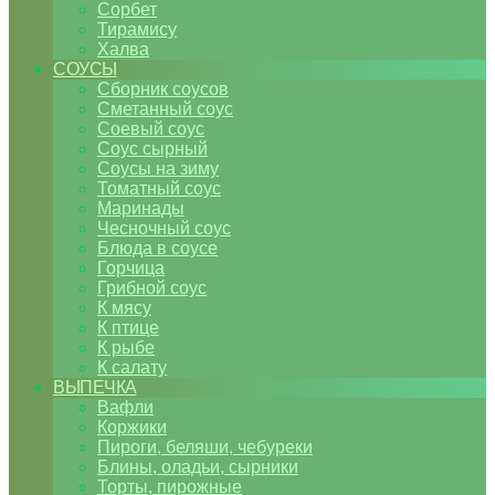
Сорбет
Тирамису
Халва
СОУСЫ
Сборник соусов
Сметанный соус
Соевый соус
Соус сырный
Соусы на зиму
Томатный соус
Маринады
Чесночный соус
Блюда в соусе
Горчица
Грибной соус
К мясу
К птице
К рыбе
К салату
ВЫПЕЧКА
Вафли
Коржики
Пироги, беляши, чебуреки
Блины, оладьи, сырники
Торты, пирожные