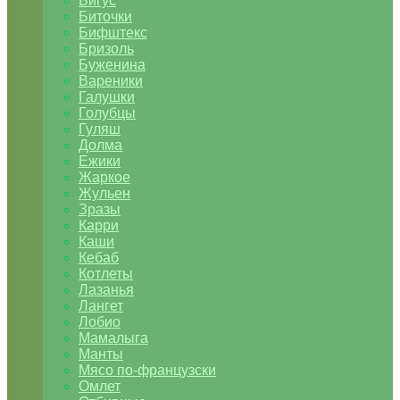
Бигус
Биточки
Бифштекс
Бризоль
Буженина
Вареники
Галушки
Голубцы
Гуляш
Долма
Ежики
Жаркое
Жульен
Зразы
Карри
Каши
Кебаб
Котлеты
Лазанья
Лангет
Лобио
Мамалыга
Манты
Мясо по-французски
Омлет