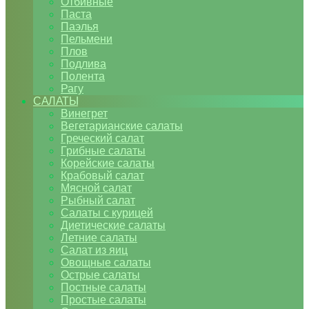
Отбивные
Паста
Паэлья
Пельмени
Плов
Подлива
Полента
Рагу
САЛАТЫ
Винегрет
Вегетарианские салаты
Греческий салат
Грибные салаты
Корейские салаты
Крабовый салат
Мясной салат
Рыбный салат
Салаты с курицей
Диетические салаты
Летние салаты
Салат из яиц
Овощные салаты
Острые салаты
Постные салаты
Простые салаты