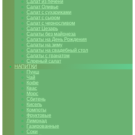
Салат из печени
Салат Оливье
Салат с сухариками
Салат с сыром
Салат с черносливом
Салат Цезарь
Салаты без майонеза
Салаты на День Рождения
Салаты на зиму
Салаты на свадебный стол
Салаты с гранатом
Слоеный салат
НАПИТКИ
Пунш
Чай
Кофе
Квас
Морс
Сбитень
Кисель
Компоты
Фруктовые
Лимонад
Газированные
Соки