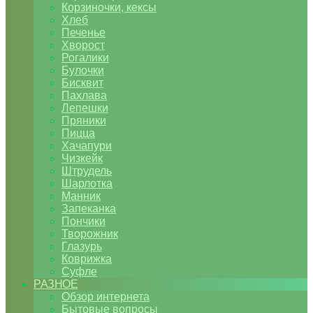
Корзиночки, кексы
Хлеб
Печенье
Хворост
Рогалики
Булочки
Бисквит
Пахлава
Лепешки
Пряники
Пицца
Хачапури
Чизкейк
Штрудель
Шарлотка
Манник
Запеканка
Пончики
Творожник
Глазурь
Коврижка
Суфле
РАЗНОЕ
Обзор интернета
Бытовые вопросы