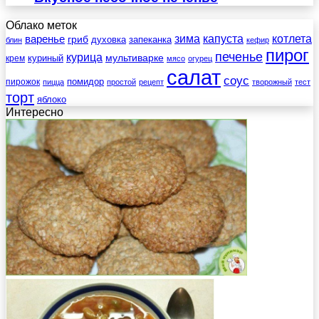
Облако меток
зима
котлета
варенье
капуста
гриб
духовка
запеканка
блин
кефир
пирог
печенье
курица
мультиварке
куриный
крем
мясо
огурец
салат
соус
помидор
пирожок
пицца
простой
рецепт
творожный
тест
торт
яблоко
Интересно