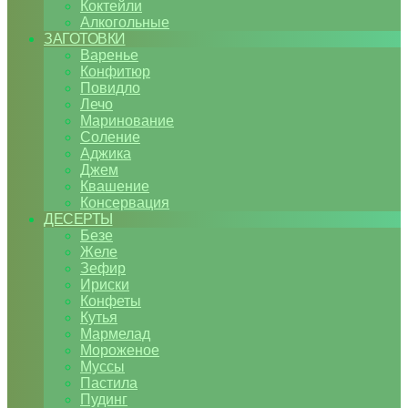
Коктейли
Алкогольные
ЗАГОТОВКИ
Варенье
Конфитюр
Повидло
Лечо
Маринование
Соление
Аджика
Джем
Квашение
Консервация
ДЕСЕРТЫ
Безе
Желе
Зефир
Ириски
Конфеты
Кутья
Мармелад
Мороженое
Муссы
Пастила
Пудинг