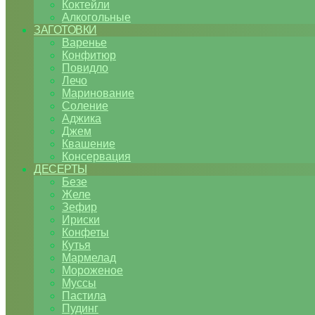
Коктейли
Алкогольные
ЗАГОТОВКИ
Варенье
Конфитюр
Повидло
Лечо
Маринование
Соление
Аджика
Джем
Квашение
Консервация
ДЕСЕРТЫ
Безе
Желе
Зефир
Ириски
Конфеты
Кутья
Мармелад
Мороженое
Муссы
Пастила
Пудинг