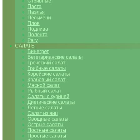
Отбивные
Паста
Паэлья
Пельмени
Плов
Подлива
Полента
Рагу
САЛАТЫ
Винегрет
Вегетарианские салаты
Греческий салат
Грибные салаты
Корейские салаты
Крабовый салат
Мясной салат
Рыбный салат
Салаты с курицей
Диетические салаты
Летние салаты
Салат из яиц
Овощные салаты
Острые салаты
Постные салаты
Простые салаты