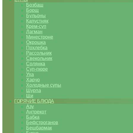
Бозбаш
Борщ
Бульоны
Капустняк
Крем-суп
Лагман
Минестроне
Окрошка
Похлебка
Рассольник
Свекольник
Солянка
Суп-пюре
Уха
Харчо
Холодные супы
Шурпа
Щи
ГОРЯЧИЕ БЛЮДА
Азу
Антрекот
Бабка
Бефстроганов
Бешбармак