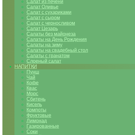
Салат из печени
Салат Оливье
Салат с сухариками
Салат с сыром
Салат с черносливом
Салат Цезарь
Салаты без майонеза
Салаты на День Рождения
Салаты на зиму
Салаты на свадебный стол
Салаты с гранатом
Слоеный салат
НАПИТКИ
Пунш
Чай
Кофе
Квас
Морс
Сбитень
Кисель
Компоты
Фруктовые
Лимонад
Газированные
Соки