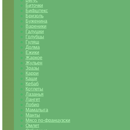
Бигус
Биточки
Бифштекс
Бризоль
Буженина
Вареники
Галушки
Голубцы
Гуляш
Долма
Ежики
Жаркое
Жульен
Зразы
Карри
Каши
Кебаб
Котлеты
Лазанья
Лангет
Лобио
Мамалыга
Манты
Мясо по-французски
Омлет