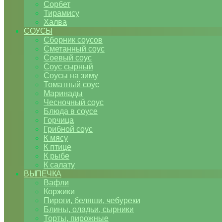
Сорбет
Тирамису
Халва
СОУСЫ
Сборник соусов
Сметанный соус
Соевый соус
Соус сырный
Соусы на зиму
Томатный соус
Маринады
Чесночный соус
Блюда в соусе
Горчица
Грибной соус
К мясу
К птице
К рыбе
К салату
ВЫПЕЧКА
Вафли
Коржики
Пироги, беляши, чебуреки
Блины, оладьи, сырники
Торты, пирожные