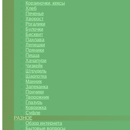
Корзиночки, кексы
Хлеб
Печенье
Хворост
Рогалики
Булочки
Бисквит
Пахлава
Лепешки
Пряники
Пицца
Хачапури
Чизкейк
Штрудель
Шарлотка
Манник
Запеканка
Пончики
Творожник
Глазурь
Коврижка
Суфле
РАЗНОЕ
Обзор интернета
Бытовые вопросы