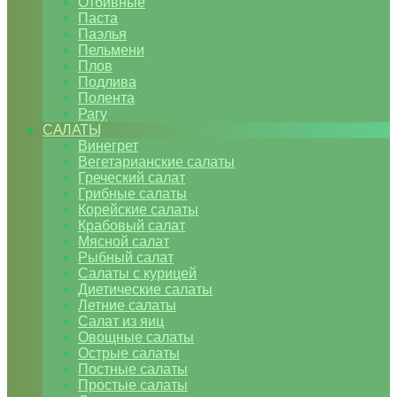
Отбивные
Паста
Паэлья
Пельмени
Плов
Подлива
Полента
Рагу
САЛАТЫ
Винегрет
Вегетарианские салаты
Греческий салат
Грибные салаты
Корейские салаты
Крабовый салат
Мясной салат
Рыбный салат
Салаты с курицей
Диетические салаты
Летние салаты
Салат из яиц
Овощные салаты
Острые салаты
Постные салаты
Простые салаты