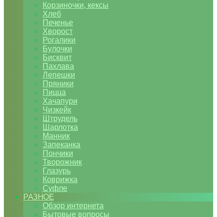
Корзиночки, кексы
Хлеб
Печенье
Хворост
Рогалики
Булочки
Бисквит
Пахлава
Лепешки
Пряники
Пицца
Хачапури
Чизкейк
Штрудель
Шарлотка
Манник
Запеканка
Пончики
Творожник
Глазурь
Коврижка
Суфле
РАЗНОЕ
Обзор интернета
Бытовые вопросы