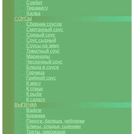
Сорбет
Тирамису
Халва
СОУСЫ
Сборник соусов
Сметанный соус
Соевый соус
Соус сырный
Соусы на зиму
Томатный соус
Маринады
Чесночный соус
Блюда в соусе
Горчица
Грибной соус
К мясу
К птице
К рыбе
К салату
ВЫПЕЧКА
Вафли
Коржики
Пироги, беляши, чебуреки
Блины, оладьи, сырники
Торты, пирожные