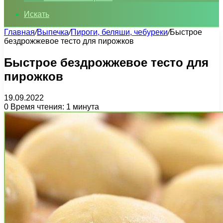
Искать
Главная
/
Выпечка
/
Пироги, беляши, чебуреки
/
Быстрое
бездрожжевое тесто для пирожков
Быстрое бездрожжевое тесто для
пирожков
19.09.2022
0
Время чтения: 1 минута