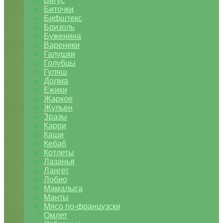
Бигус
Биточки
Бифштекс
Бризоль
Буженина
Вареники
Галушки
Голубцы
Гуляш
Долма
Ежики
Жаркое
Жульен
Зразы
Карри
Каши
Кебаб
Котлеты
Лазанья
Лангет
Лобио
Мамалыга
Манты
Мясо по-французски
Омлет