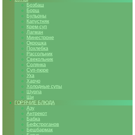
Бозбаш
Борщ
Бульоны
Капустняк
Крем-суп
Лагман
Минестроне
Окрошка
Похлебка
Рассольник
Свекольник
Солянка
Суп-пюре
Уха
Харчо
Холодные супы
Шурпа
Щи
ГОРЯЧИЕ БЛЮДА
Азу
Антрекот
Бабка
Бефстроганов
Бешбармак