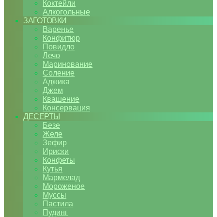
Коктейли
Алкогольные
ЗАГОТОВКИ
Варенье
Конфитюр
Повидло
Лечо
Маринование
Соление
Аджика
Джем
Квашение
Консервация
ДЕСЕРТЫ
Безе
Желе
Зефир
Ириски
Конфеты
Кутья
Мармелад
Мороженое
Муссы
Пастила
Пудинг