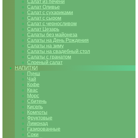
Салат из печени
Салат Оливье
Салат с сухариками
Салат с сыром
Салат с черносливом
Салат Цезарь
Салаты без майонеза
Салаты на День Рождения
Салаты на зиму
Салаты на свадебный стол
Салаты с гранатом
Слоеный салат
НАПИТКИ
Пунш
Чай
Кофе
Квас
Морс
Сбитень
Кисель
Компоты
Фруктовые
Лимонад
Газированные
Соки