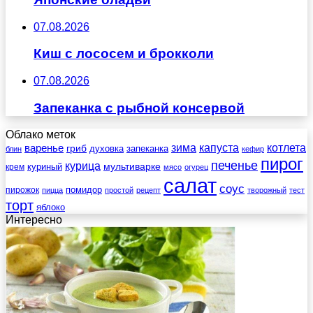
07.08.2026
Киш с лососем и брокколи
07.08.2026
Запеканка с рыбной консервой
Облако меток
зима
котлета
варенье
капуста
гриб
духовка
запеканка
блин
кефир
пирог
печенье
курица
мультиварке
куриный
крем
мясо
огурец
салат
соус
помидор
пирожок
пицца
простой
рецепт
творожный
тест
торт
яблоко
Интересно