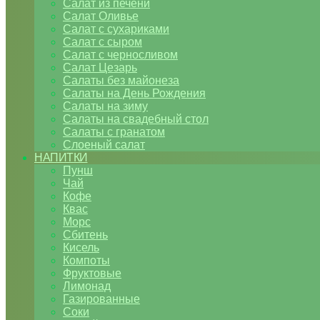
Салат из печени
Салат Оливье
Салат с сухариками
Салат с сыром
Салат с черносливом
Салат Цезарь
Салаты без майонеза
Салаты на День Рождения
Салаты на зиму
Салаты на свадебный стол
Салаты с гранатом
Слоеный салат
НАПИТКИ
Пунш
Чай
Кофе
Квас
Морс
Сбитень
Кисель
Компоты
Фруктовые
Лимонад
Газированные
Соки