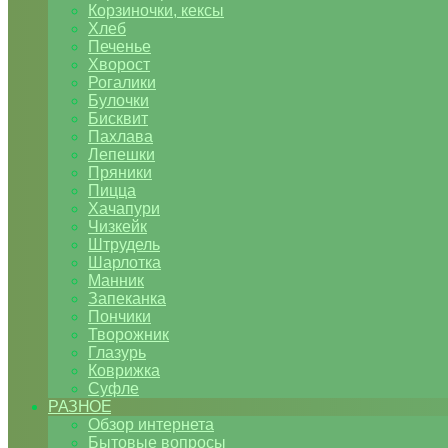
Корзиночки, кексы
Хлеб
Печенье
Хворост
Рогалики
Булочки
Бисквит
Пахлава
Лепешки
Пряники
Пицца
Хачапури
Чизкейк
Штрудель
Шарлотка
Манник
Запеканка
Пончики
Творожник
Глазурь
Коврижка
Суфле
РАЗНОЕ
Обзор интернета
Бытовые вопросы