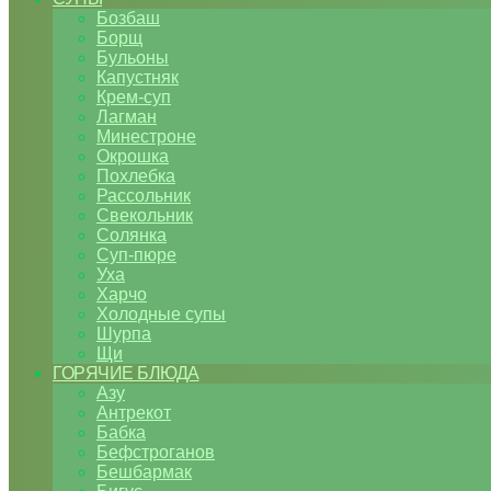
Бозбаш
Борщ
Бульоны
Капустняк
Крем-суп
Лагман
Минестроне
Окрошка
Похлебка
Рассольник
Свекольник
Солянка
Суп-пюре
Уха
Харчо
Холодные супы
Шурпа
Щи
ГОРЯЧИЕ БЛЮДА
Азу
Антрекот
Бабка
Бефстроганов
Бешбармак