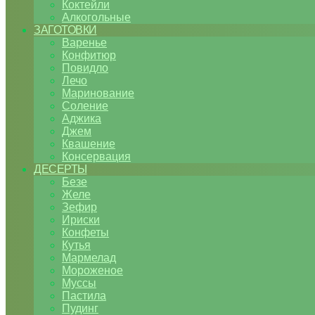
Коктейли
Алкогольные
ЗАГОТОВКИ
Варенье
Конфитюр
Повидло
Лечо
Маринование
Соление
Аджика
Джем
Квашение
Консервация
ДЕСЕРТЫ
Безе
Желе
Зефир
Ириски
Конфеты
Кутья
Мармелад
Мороженое
Муссы
Пастила
Пудинг