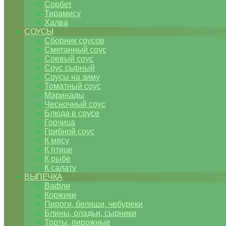
Сорбет
Тирамису
Халва
СОУСЫ
Сборник соусов
Сметанный соус
Соевый соус
Соус сырный
Соусы на зиму
Томатный соус
Маринады
Чесночный соус
Блюда в соусе
Горчица
Грибной соус
К мясу
К птице
К рыбе
К салату
ВЫПЕЧКА
Вафли
Коржики
Пироги, беляши, чебуреки
Блины, оладьи, сырники
Торты, пирожные