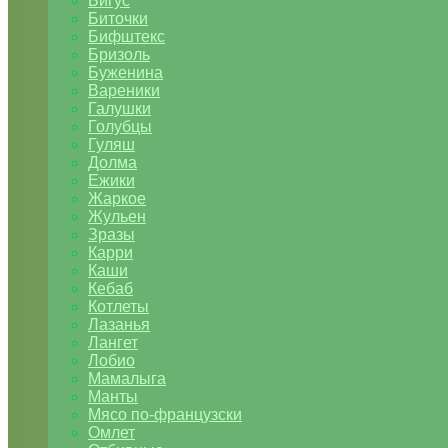
Бигус
Биточки
Бифштекс
Бризоль
Буженина
Вареники
Галушки
Голубцы
Гуляш
Долма
Ежики
Жаркое
Жульен
Зразы
Карри
Каши
Кебаб
Котлеты
Лазанья
Лангет
Лобио
Мамалыга
Манты
Мясо по-французски
Омлет