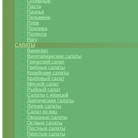
Отбивные
Паста
Паэлья
Пельмени
Плов
Подлива
Полента
Рагу
САЛАТЫ
Винегрет
Вегетарианские салаты
Греческий салат
Грибные салаты
Корейские салаты
Крабовый салат
Мясной салат
Рыбный салат
Салаты с курицей
Диетические салаты
Летние салаты
Салат из яиц
Овощные салаты
Острые салаты
Постные салаты
Простые салаты