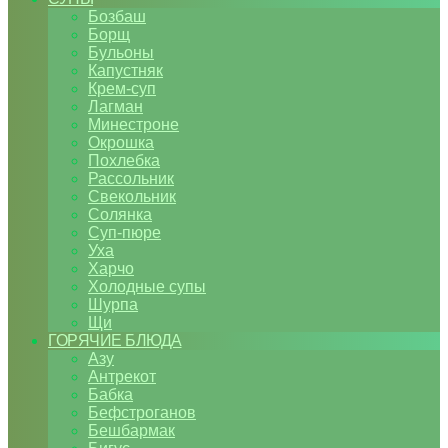
Бозбаш
Борщ
Бульоны
Капустняк
Крем-суп
Лагман
Минестроне
Окрошка
Похлебка
Рассольник
Свекольник
Солянка
Суп-пюре
Уха
Харчо
Холодные супы
Шурпа
Щи
ГОРЯЧИЕ БЛЮДА
Азу
Антрекот
Бабка
Бефстроганов
Бешбармак