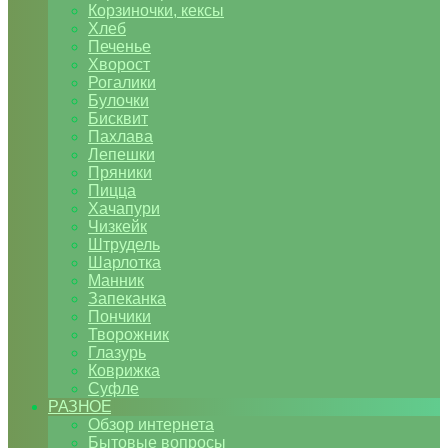
Корзиночки, кексы
Хлеб
Печенье
Хворост
Рогалики
Булочки
Бисквит
Пахлава
Лепешки
Пряники
Пицца
Хачапури
Чизкейк
Штрудель
Шарлотка
Манник
Запеканка
Пончики
Творожник
Глазурь
Коврижка
Суфле
РАЗНОЕ
Обзор интернета
Бытовые вопросы