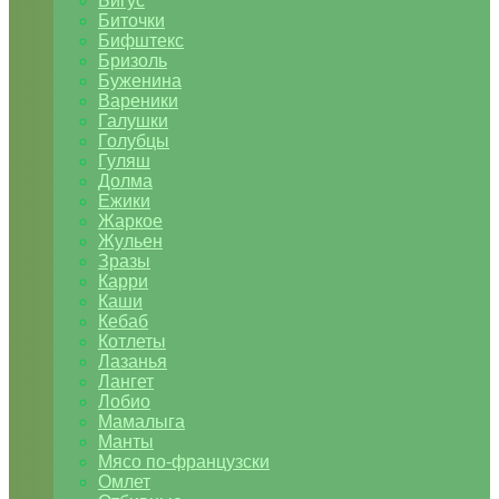
Бигус
Биточки
Бифштекс
Бризоль
Буженина
Вареники
Галушки
Голубцы
Гуляш
Долма
Ежики
Жаркое
Жульен
Зразы
Карри
Каши
Кебаб
Котлеты
Лазанья
Лангет
Лобио
Мамалыга
Манты
Мясо по-французски
Омлет