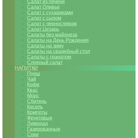
Салат из печени
Салат Оливье
Салат с сухариками
Салат с сыром
Салат с черносливом
Салат Цезарь
Салаты без майонеза
Салаты на День Рождения
Салаты на зиму
Салаты на свадебный стол
Салаты с гранатом
Слоеный салат
НАПИТКИ
Пунш
Чай
Кофе
Квас
Морс
Сбитень
Кисель
Компоты
Фруктовые
Лимонад
Газированные
Соки