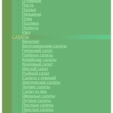
Отбивные
Паста
Паэлья
Пельмени
Плов
Подлива
Полента
Рагу
САЛАТЫ
Винегрет
Вегетарианские салаты
Греческий салат
Грибные салаты
Корейские салаты
Крабовый салат
Мясной салат
Рыбный салат
Салаты с курицей
Диетические салаты
Летние салаты
Салат из яиц
Овощные салаты
Острые салаты
Постные салаты
Простые салаты