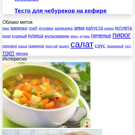
Тесто для чебуреков на кефире
Облако меток
зима
котлета
варенье
капуста
гриб
духовка
запеканка
блин
кефир
пирог
печенье
курица
мультиварке
куриный
крем
мясо
огурец
салат
соус
помидор
пирожок
пицца
простой
рецепт
творожный
тест
торт
яблоко
Интересно