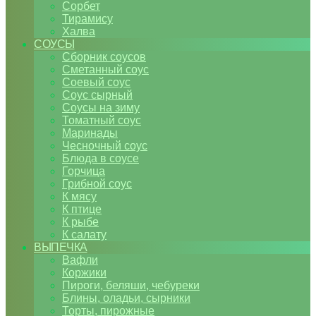
Сорбет
Тирамису
Халва
СОУСЫ
Сборник соусов
Сметанный соус
Соевый соус
Соус сырный
Соусы на зиму
Томатный соус
Маринады
Чесночный соус
Блюда в соусе
Горчица
Грибной соус
К мясу
К птице
К рыбе
К салату
ВЫПЕЧКА
Вафли
Коржики
Пироги, беляши, чебуреки
Блины, оладьи, сырники
Торты, пирожные