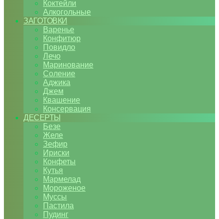
Коктейли
Алкогольные
ЗАГОТОВКИ
Варенье
Конфитюр
Повидло
Лечо
Маринование
Соление
Аджика
Джем
Квашение
Консервация
ДЕСЕРТЫ
Безе
Желе
Зефир
Ириски
Конфеты
Кутья
Мармелад
Мороженое
Муссы
Пастила
Пудинг