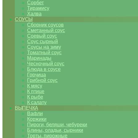
Сорбет
Тирамису
Халва
СОУСЫ
Сборник соусов
Сметанный соус
Соевый соус
Соус сырный
Соусы на зиму
Томатный соус
Маринады
Чесночный соус
Блюда в соусе
Горчица
Грибной соус
К мясу
К птице
К рыбе
К салату
ВЫПЕЧКА
Вафли
Коржики
Пироги, беляши, чебуреки
Блины, оладьи, сырники
Торты, пирожные