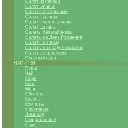
Салат из печени
Салат Оливье
Салат с сухариками
Салат с сыром
Салат с черносливом
Салат Цезарь
Салаты без майонеза
Салаты на День Рождения
Салаты на зиму
Салаты на свадебный стол
Салаты с гранатом
Слоеный салат
НАПИТКИ
Пунш
Чай
Кофе
Квас
Морс
Сбитень
Кисель
Компоты
Фруктовые
Лимонад
Газированные
Соки