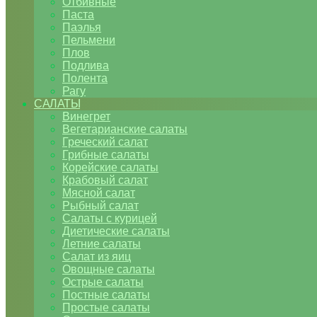
Отбивные
Паста
Паэлья
Пельмени
Плов
Подлива
Полента
Рагу
САЛАТЫ
Винегрет
Вегетарианские салаты
Греческий салат
Грибные салаты
Корейские салаты
Крабовый салат
Мясной салат
Рыбный салат
Салаты с курицей
Диетические салаты
Летние салаты
Салат из яиц
Овощные салаты
Острые салаты
Постные салаты
Простые салаты