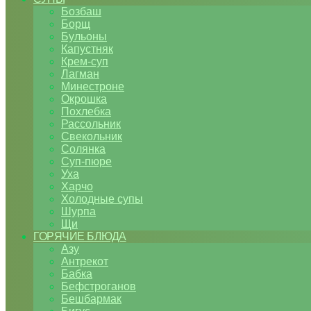
Бозбаш
Борщ
Бульоны
Капустняк
Крем-суп
Лагман
Минестроне
Окрошка
Похлебка
Рассольник
Свекольник
Солянка
Суп-пюре
Уха
Харчо
Холодные супы
Шурпа
Щи
ГОРЯЧИЕ БЛЮДА
Азу
Антрекот
Бабка
Бефстроганов
Бешбармак