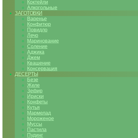
Коктейли
Алкогольные
ЗАГОТОВКИ
Варенье
Конфитюр
Повидло
Лечо
Маринование
Соление
Аджика
Джем
Квашение
Консервация
ДЕСЕРТЫ
Безе
Желе
Зефир
Ириски
Конфеты
Кутья
Мармелад
Мороженое
Муссы
Пастила
Пудинг