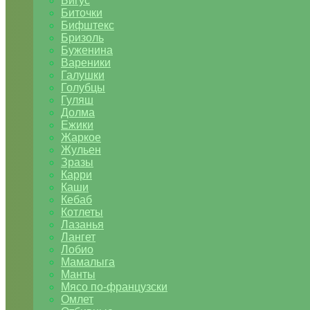
Бигус
Биточки
Бифштекс
Бризоль
Буженина
Вареники
Галушки
Голубцы
Гуляш
Долма
Ежики
Жаркое
Жульен
Зразы
Карри
Каши
Кебаб
Котлеты
Лазанья
Лангет
Лобио
Мамалыга
Манты
Мясо по-французски
Омлет