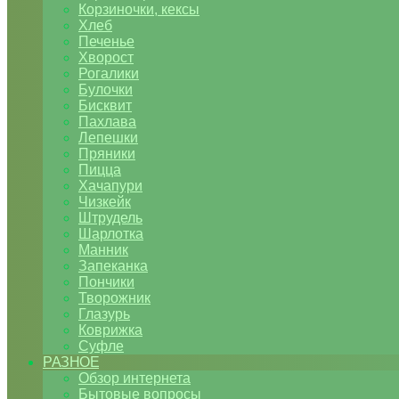
Корзиночки, кексы
Хлеб
Печенье
Хворост
Рогалики
Булочки
Бисквит
Пахлава
Лепешки
Пряники
Пицца
Хачапури
Чизкейк
Штрудель
Шарлотка
Манник
Запеканка
Пончики
Творожник
Глазурь
Коврижка
Суфле
РАЗНОЕ
Обзор интернета
Бытовые вопросы