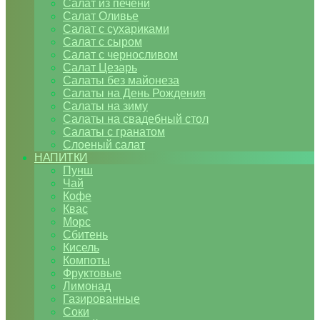
Салат из печени
Салат Оливье
Салат с сухариками
Салат с сыром
Салат с черносливом
Салат Цезарь
Салаты без майонеза
Салаты на День Рождения
Салаты на зиму
Салаты на свадебный стол
Салаты с гранатом
Слоеный салат
НАПИТКИ
Пунш
Чай
Кофе
Квас
Морс
Сбитень
Кисель
Компоты
Фруктовые
Лимонад
Газированные
Соки