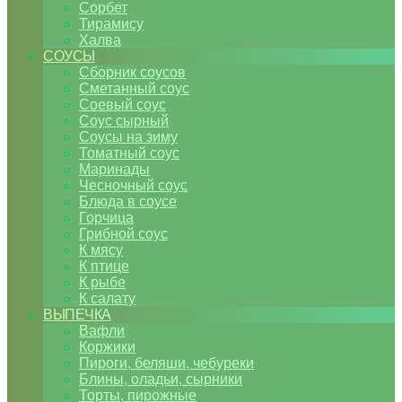
Сорбет
Тирамису
Халва
СОУСЫ
Сборник соусов
Сметанный соус
Соевый соус
Соус сырный
Соусы на зиму
Томатный соус
Маринады
Чесночный соус
Блюда в соусе
Горчица
Грибной соус
К мясу
К птице
К рыбе
К салату
ВЫПЕЧКА
Вафли
Коржики
Пироги, беляши, чебуреки
Блины, оладьи, сырники
Торты, пирожные