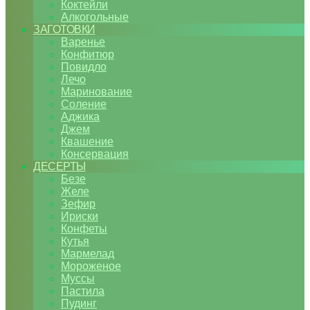
Коктейли
Алкогольные
ЗАГОТОВКИ
Варенье
Конфитюр
Повидло
Лечо
Маринование
Соление
Аджика
Джем
Квашение
Консервация
ДЕСЕРТЫ
Безе
Желе
Зефир
Ириски
Конфеты
Кутья
Мармелад
Мороженое
Муссы
Пастила
Пудинг