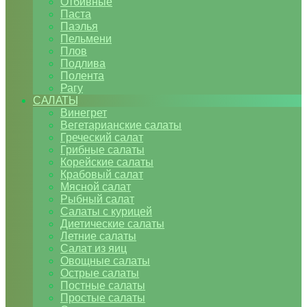
Отбивные
Паста
Паэлья
Пельмени
Плов
Подлива
Полента
Рагу
САЛАТЫ
Винегрет
Вегетарианские салаты
Греческий салат
Грибные салаты
Корейские салаты
Крабовый салат
Мясной салат
Рыбный салат
Салаты с курицей
Диетические салаты
Летние салаты
Салат из яиц
Овощные салаты
Острые салаты
Постные салаты
Простые салаты