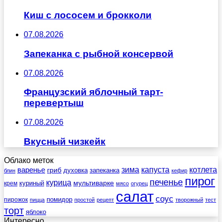
Киш с лососем и брокколи
07.08.2026
Запеканка с рыбной консервой
07.08.2026
Французский яблочный тарт-
перевертыш
07.08.2026
Вкусный чизкейк
Облако меток
зима
котлета
варенье
капуста
гриб
духовка
запеканка
блин
кефир
пирог
печенье
курица
мультиварке
куриный
крем
мясо
огурец
салат
соус
помидор
пирожок
пицца
простой
рецепт
творожный
тест
торт
яблоко
Интересно