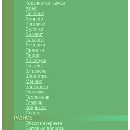
Корзиночки, кексы
Хлеб
Печенье
Хворост
Рогалики
Булочки
Бисквит
Пахлава
Лепешки
Пряники
Пицца
Хачапури
Чизкейк
Штрудель
Шарлотка
Манник
Запеканка
Пончики
Творожник
Глазурь
Коврижка
Суфле
РАЗНОЕ
Обзор интернета
Бытовые вопросы