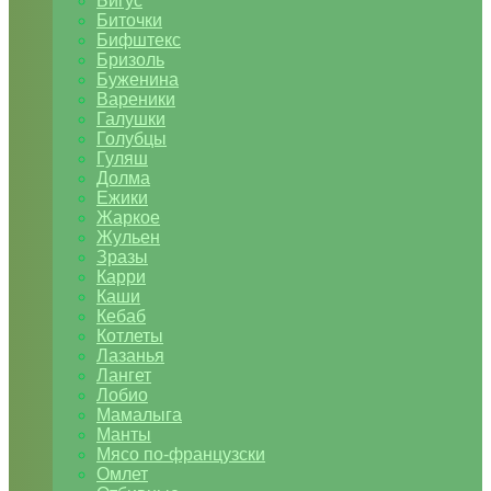
Бигус
Биточки
Бифштекс
Бризоль
Буженина
Вареники
Галушки
Голубцы
Гуляш
Долма
Ежики
Жаркое
Жульен
Зразы
Карри
Каши
Кебаб
Котлеты
Лазанья
Лангет
Лобио
Мамалыга
Манты
Мясо по-французски
Омлет