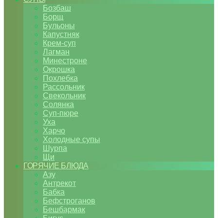
Бозбаш
Борщ
Бульоны
Капустняк
Крем-суп
Лагман
Минестроне
Окрошка
Похлебка
Рассольник
Свекольник
Солянка
Суп-пюре
Уха
Харчо
Холодные супы
Шурпа
Щи
ГОРЯЧИЕ БЛЮДА
Азу
Антрекот
Бабка
Бефстроганов
Бешбармак