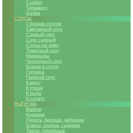
Сорбет
Тирамису
Халва
СОУСЫ
Сборник соусов
Сметанный соус
Соевый соус
Соус сырный
Соусы на зиму
Томатный соус
Маринады
Чесночный соус
Блюда в соусе
Горчица
Грибной соус
К мясу
К птице
К рыбе
К салату
ВЫПЕЧКА
Вафли
Коржики
Пироги, беляши, чебуреки
Блины, оладьи, сырники
Торты, пирожные