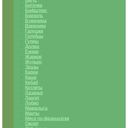
Бигус
Биточки
Бифштекс
Бризоль
Буженина
Вареники
Галушки
Голубцы
Гуляш
Долма
Ежики
Жаркое
Жульен
Зразы
Карри
Каши
Кебаб
Котлеты
Лазанья
Лангет
Лобио
Мамалыга
Манты
Мясо по-французски
Омлет