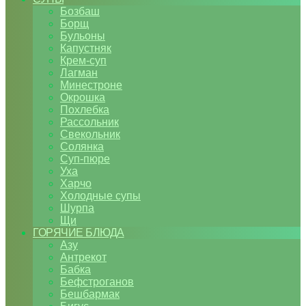
Бозбаш
Борщ
Бульоны
Капустняк
Крем-суп
Лагман
Минестроне
Окрошка
Похлебка
Рассольник
Свекольник
Солянка
Суп-пюре
Уха
Харчо
Холодные супы
Шурпа
Щи
ГОРЯЧИЕ БЛЮДА
Азу
Антрекот
Бабка
Бефстроганов
Бешбармак