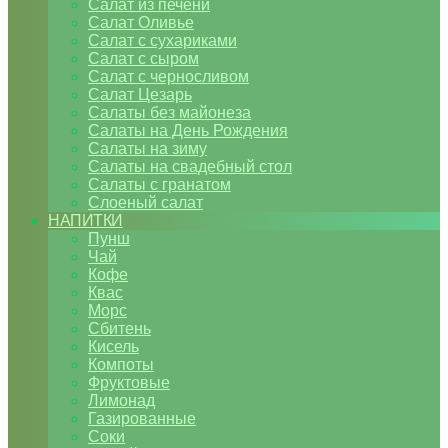
Салат из печени
Салат Оливье
Салат с сухариками
Салат с сыром
Салат с черносливом
Салат Цезарь
Салаты без майонеза
Салаты на День Рождения
Салаты на зиму
Салаты на свадебный стол
Салаты с гранатом
Слоеный салат
НАПИТКИ
Пунш
Чай
Кофе
Квас
Морс
Сбитень
Кисель
Компоты
Фруктовые
Лимонад
Газированные
Соки