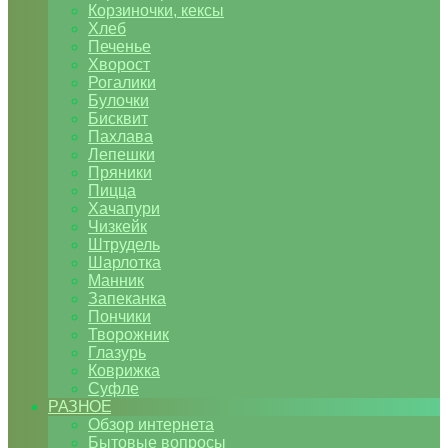
Корзиночки, кексы
Хлеб
Печенье
Хворост
Рогалики
Булочки
Бисквит
Пахлава
Лепешки
Пряники
Пицца
Хачапури
Чизкейк
Штрудель
Шарлотка
Манник
Запеканка
Пончики
Творожник
Глазурь
Коврижка
Суфле
РАЗНОЕ
Обзор интернета
Бытовые вопросы