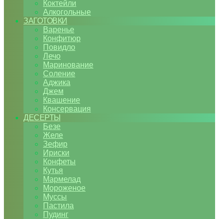
Коктейли
Алкогольные
ЗАГОТОВКИ
Варенье
Конфитюр
Повидло
Лечо
Маринование
Соление
Аджика
Джем
Квашение
Консервация
ДЕСЕРТЫ
Безе
Желе
Зефир
Ириски
Конфеты
Кутья
Мармелад
Мороженое
Муссы
Пастила
Пудинг