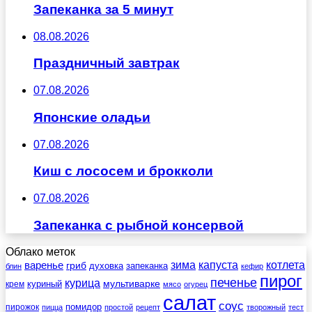
Запеканка за 5 минут
08.08.2026
Праздничный завтрак
07.08.2026
Японские оладьи
07.08.2026
Киш с лососем и брокколи
07.08.2026
Запеканка с рыбной консервой
Облако меток
зима
котлета
варенье
капуста
гриб
духовка
запеканка
блин
кефир
пирог
печенье
курица
мультиварке
куриный
крем
мясо
огурец
салат
соус
помидор
пирожок
пицца
простой
рецепт
творожный
тест