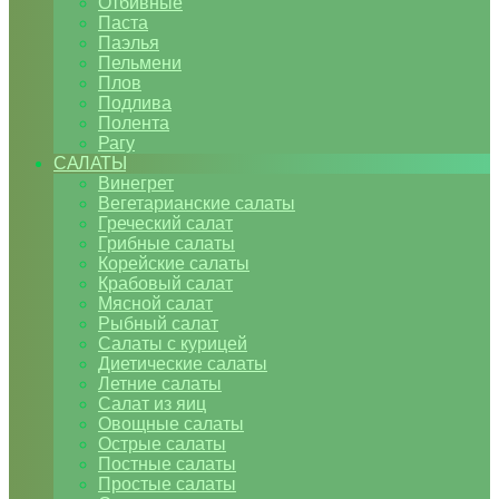
Отбивные
Паста
Паэлья
Пельмени
Плов
Подлива
Полента
Рагу
САЛАТЫ
Винегрет
Вегетарианские салаты
Греческий салат
Грибные салаты
Корейские салаты
Крабовый салат
Мясной салат
Рыбный салат
Салаты с курицей
Диетические салаты
Летние салаты
Салат из яиц
Овощные салаты
Острые салаты
Постные салаты
Простые салаты