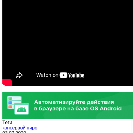
Теги
консервой
пирог