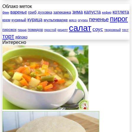
Облако меток
зима
котлета
варенье
капуста
гриб
духовка
запеканка
блин
кефир
пирог
печенье
курица
мультиварке
куриный
крем
мясо
огурец
салат
соус
помидор
пирожок
пицца
простой
рецепт
творожный
тест
торт
яблоко
Интересно