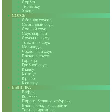
Сорбет
Тирамису
Халва
СОУСЫ
Сборник соусов
Сметанный соус
Соевый соус
Соус сырный
Соусы на зиму
Томатный соус
Маринады
Чесночный соус
Блюда в соусе
Горчица
Грибной соус
К мясу
К птице
К рыбе
К салату
ВЫПЕЧКА
Вафли
Коржики
Пироги, беляши, чебуреки
Блины, оладьи, сырники
Торты, пирожные