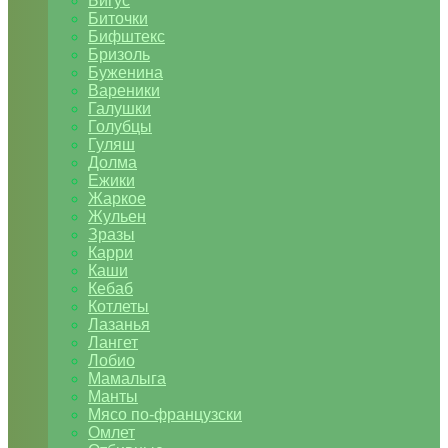
Бигус
Биточки
Бифштекс
Бризоль
Буженина
Вареники
Галушки
Голубцы
Гуляш
Долма
Ежики
Жаркое
Жульен
Зразы
Карри
Каши
Кебаб
Котлеты
Лазанья
Лангет
Лобио
Мамалыга
Манты
Мясо по-французски
Омлет