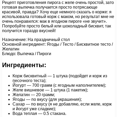
Рецепт приготовления пирога с желе очень простой, зато
готовая выпечка получается просто потрясающе
красивой, правда? Хочу еще немного сказать о корже: я
использовала готовый корж с маком, но результат мне не
очень понравился: мак в ягодном пироге «не звучит».
Попробуйте просто белый или шоколадный бисквит, так
получится гораздо вкусней!
Назначение: На праздничный стол
Основной ингредиент: Ягоды / Тесто / Бисквитное тесто /
Желатин
Блюдо: Выпечка / Пироги
Ингредиенты:
Корж бисквитный — 1 штука (подойдет и корж из
песочного теста);
Йогурт — 700 грамм (с ягодным наполнителем);
Желе вишневое — 1 штука (1 пакетик);
Желатин — 20 грамм;
Ягоды — по вкусу (для украшения);
Сахар — по вкусу (я не добавляю, если желе, корж
и йогурт уже сладкие);
Вода теплая — 0.5 стакана.