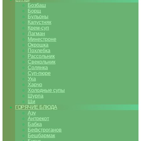
Бозбаш
Борщ
Бульоны
Капустняк
Крем-суп
Лагман
Минестроне
Окрошка
Похлебка
Рассольник
Свекольник
Солянка
Суп-пюре
Уха
Харчо
Холодные супы
Шурпа
Щи
ГОРЯЧИЕ БЛЮДА
Азу
Антрекот
Бабка
Бефстроганов
Бешбармак