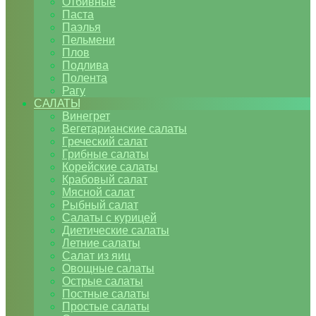
Отбивные
Паста
Паэлья
Пельмени
Плов
Подлива
Полента
Рагу
САЛАТЫ
Винегрет
Вегетарианские салаты
Греческий салат
Грибные салаты
Корейские салаты
Крабовый салат
Мясной салат
Рыбный салат
Салаты с курицей
Диетические салаты
Летние салаты
Салат из яиц
Овощные салаты
Острые салаты
Постные салаты
Простые салаты