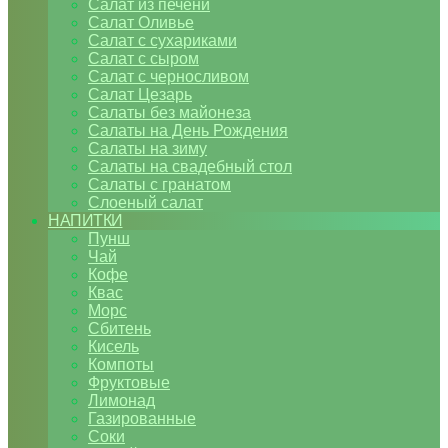
Салат из печени
Салат Оливье
Салат с сухариками
Салат с сыром
Салат с черносливом
Салат Цезарь
Салаты без майонеза
Салаты на День Рождения
Салаты на зиму
Салаты на свадебный стол
Салаты с гранатом
Слоеный салат
НАПИТКИ
Пунш
Чай
Кофе
Квас
Морс
Сбитень
Кисель
Компоты
Фруктовые
Лимонад
Газированные
Соки