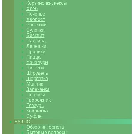
Корзиночки, кексы
Хлеб
Печенье
Хворост
Рогалики
Булочки
Бисквит
Пахлава
Лепешки
Пряники
Пицца
Хачапури
Чизкейк
Штрудель
Шарлотка
Манник
Запеканка
Пончики
Творожник
Глазурь
Коврижка
Суфле
РАЗНОЕ
Обзор интернета
Бытовые вопросы