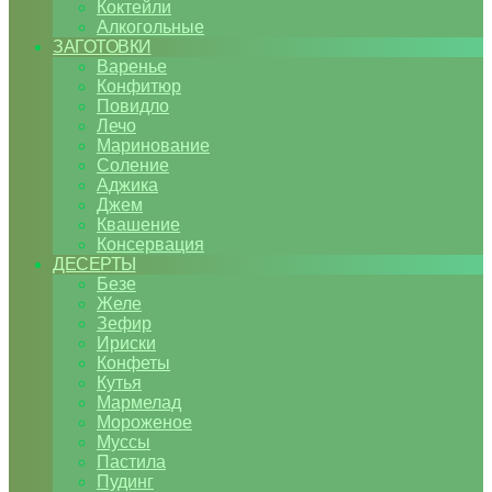
Коктейли
Алкогольные
ЗАГОТОВКИ
Варенье
Конфитюр
Повидло
Лечо
Маринование
Соление
Аджика
Джем
Квашение
Консервация
ДЕСЕРТЫ
Безе
Желе
Зефир
Ириски
Конфеты
Кутья
Мармелад
Мороженое
Муссы
Пастила
Пудинг