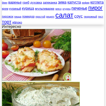
зима
котлета
варенье
капуста
гриб
духовка
запеканка
блин
кефир
пирог
печенье
курица
мультиварке
куриный
крем
мясо
огурец
салат
соус
помидор
пирожок
пицца
простой
рецепт
творожный
тест
торт
яблоко
Интересно