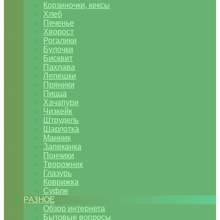
Корзиночки, кексы
Хлеб
Печенье
Хворост
Рогалики
Булочки
Бисквит
Пахлава
Лепешки
Пряники
Пицца
Хачапури
Чизкейк
Штрудель
Шарлотка
Манник
Запеканка
Пончики
Творожник
Глазурь
Коврижка
Суфле
РАЗНОЕ
Обзор интернета
Бытовые вопросы