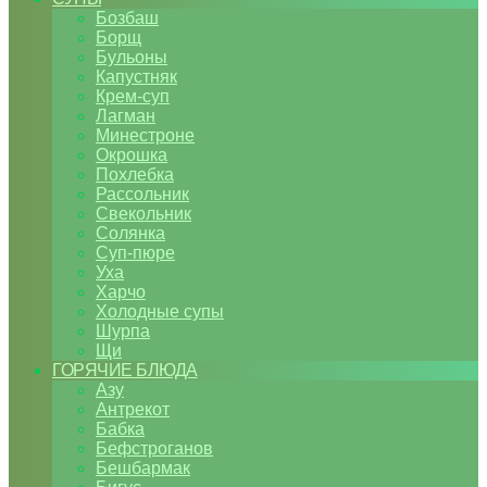
Бозбаш
Борщ
Бульоны
Капустняк
Крем-суп
Лагман
Минестроне
Окрошка
Похлебка
Рассольник
Свекольник
Солянка
Суп-пюре
Уха
Харчо
Холодные супы
Шурпа
Щи
ГОРЯЧИЕ БЛЮДА
Азу
Антрекот
Бабка
Бефстроганов
Бешбармак