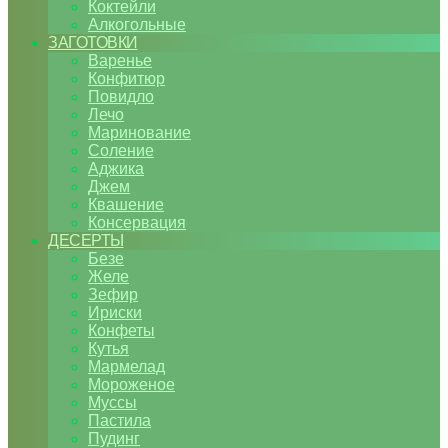
Коктейли
Алкогольные
ЗАГОТОВКИ
Варенье
Конфитюр
Повидло
Лечо
Маринование
Соление
Аджика
Джем
Квашение
Консервация
ДЕСЕРТЫ
Безе
Желе
Зефир
Ириски
Конфеты
Кутья
Мармелад
Мороженое
Муссы
Пастила
Пудинг