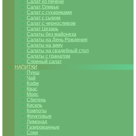
Салат из печени
Салат Оливье
Салат с сухариками
Салат с сыром
Салат с черносливом
Салат Цезарь
Салаты без майонеза
Салаты на День Рождения
Салаты на зиму
Салаты на свадебный стол
Салаты с гранатом
Слоеный салат
НАПИТКИ
Пунш
Чай
Кофе
Квас
Морс
Сбитень
Кисель
Компоты
Фруктовые
Лимонад
Газированные
Соки