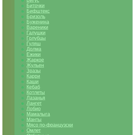
Бигус
Биточки
Бифштекс
Бризоль
Буженина
Вареники
Галушки
Голубцы
Гуляш
Долма
Ежики
Жаркое
Жульен
Зразы
Карри
Каши
Кебаб
Котлеты
Лазанья
Лангет
Лобио
Мамалыга
Манты
Мясо по-французски
Омлет