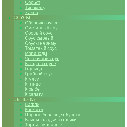
Сорбет
Тирамису
Халва
СОУСЫ
Сборник соусов
Сметанный соус
Соевый соус
Соус сырный
Соусы на зиму
Томатный соус
Маринады
Чесночный соус
Блюда в соусе
Горчица
Грибной соус
К мясу
К птице
К рыбе
К салату
ВЫПЕЧКА
Вафли
Коржики
Пироги, беляши, чебуреки
Блины, оладьи, сырники
Торты, пирожные