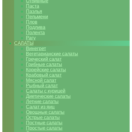
Отбивные
Паста
Паэлья
Пельмени
Плов
Подлива
Полента
Рагу
САЛАТЫ
Винегрет
Вегетарианские салаты
Греческий салат
Грибные салаты
Корейские салаты
Крабовый салат
Мясной салат
Рыбный салат
Салаты с курицей
Диетические салаты
Летние салаты
Салат из яиц
Овощные салаты
Острые салаты
Постные салаты
Простые салаты