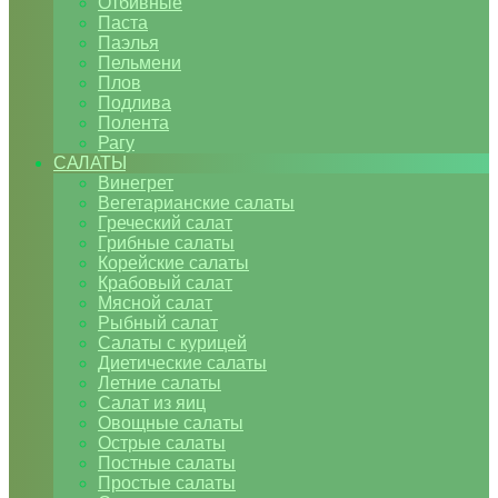
Отбивные
Паста
Паэлья
Пельмени
Плов
Подлива
Полента
Рагу
САЛАТЫ
Винегрет
Вегетарианские салаты
Греческий салат
Грибные салаты
Корейские салаты
Крабовый салат
Мясной салат
Рыбный салат
Салаты с курицей
Диетические салаты
Летние салаты
Салат из яиц
Овощные салаты
Острые салаты
Постные салаты
Простые салаты