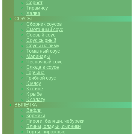
Сорбет
Тирамису
Халва
СОУСЫ
Сборник соусов
Сметанный соус
Соевый соус
Соус сырный
Соусы на зиму
Томатный соус
Маринады
Чесночный соус
Блюда в соусе
Горчица
Грибной соус
К мясу
К птице
К рыбе
К салату
ВЫПЕЧКА
Вафли
Коржики
Пироги, беляши, чебуреки
Блины, оладьи, сырники
Торты, пирожные