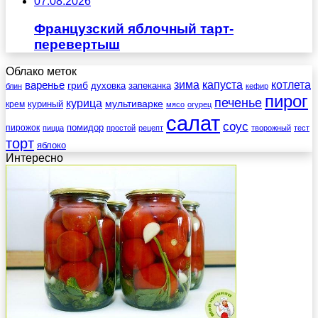
07.08.2026
Французский яблочный тарт-
перевертыш
Облако меток
зима
котлета
варенье
капуста
гриб
духовка
запеканка
блин
кефир
пирог
печенье
курица
мультиварке
куриный
крем
мясо
огурец
салат
соус
помидор
пирожок
пицца
простой
рецепт
творожный
тест
торт
яблоко
Интересно