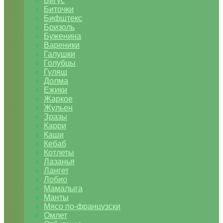
Бигус
Биточки
Бифштекс
Бризоль
Буженина
Вареники
Галушки
Голубцы
Гуляш
Долма
Ежики
Жаркое
Жульен
Зразы
Карри
Каши
Кебаб
Котлеты
Лазанья
Лангет
Лобио
Мамалыга
Манты
Мясо по-французски
Омлет