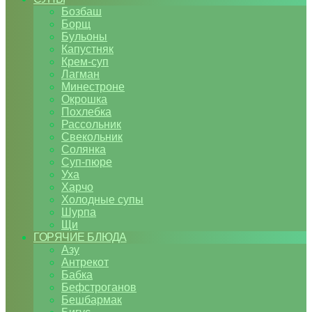
Бозбаш
Борщ
Бульоны
Капустняк
Крем-суп
Лагман
Минестроне
Окрошка
Похлебка
Рассольник
Свекольник
Солянка
Суп-пюре
Уха
Харчо
Холодные супы
Шурпа
Щи
ГОРЯЧИЕ БЛЮДА
Азу
Антрекот
Бабка
Бефстроганов
Бешбармак