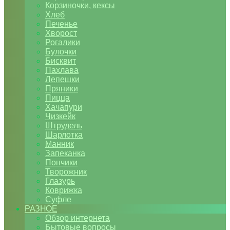
Корзиночки, кексы
Хлеб
Печенье
Хворост
Рогалики
Булочки
Бисквит
Пахлава
Лепешки
Пряники
Пицца
Хачапури
Чизкейк
Штрудель
Шарлотка
Манник
Запеканка
Пончики
Творожник
Глазурь
Коврижка
Суфле
РАЗНОЕ
Обзор интернета
Бытовые вопросы