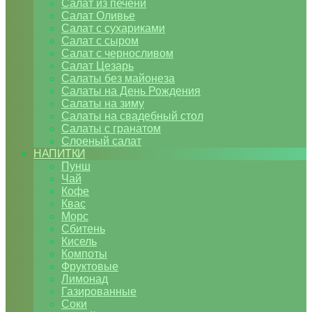
Салат из печени
Салат Оливье
Салат с сухариками
Салат с сыром
Салат с черносливом
Салат Цезарь
Салаты без майонеза
Салаты на День Рождения
Салаты на зиму
Салаты на свадебный стол
Салаты с гранатом
Слоеный салат
НАПИТКИ
Пунш
Чай
Кофе
Квас
Морс
Сбитень
Кисель
Компоты
Фруктовые
Лимонад
Газированные
Соки