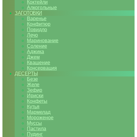
Коктейли
Алкогольные
ЗАГОТОВКИ
Варенье
Конфитюр
Повидло
Лечо
Маринование
Соление
Аджика
Джем
Квашение
Консервация
ДЕСЕРТЫ
Безе
Желе
Зефир
Ириски
Конфеты
Кутья
Мармелад
Мороженое
Муссы
Пастила
Пудинг