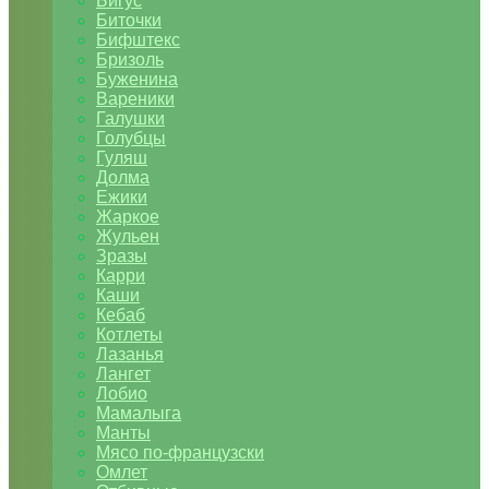
Бигус
Биточки
Бифштекс
Бризоль
Буженина
Вареники
Галушки
Голубцы
Гуляш
Долма
Ежики
Жаркое
Жульен
Зразы
Карри
Каши
Кебаб
Котлеты
Лазанья
Лангет
Лобио
Мамалыга
Манты
Мясо по-французски
Омлет