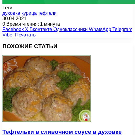
Теги
духовка
курица
тефтели
30.04.2021
0
Время чтения: 1 минута
Facebook
X
Вконтакте
Одноклассники
WhatsApp
Telegram
Viber
Печатать
ПОХОЖИЕ СТАТЬИ
Тефтельки в сливочном соусе в духовке