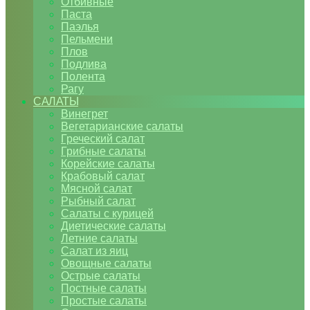
Отбивные
Паста
Паэлья
Пельмени
Плов
Подлива
Полента
Рагу
САЛАТЫ
Винегрет
Вегетарианские салаты
Греческий салат
Грибные салаты
Корейские салаты
Крабовый салат
Мясной салат
Рыбный салат
Салаты с курицей
Диетические салаты
Летние салаты
Салат из яиц
Овощные салаты
Острые салаты
Постные салаты
Простые салаты