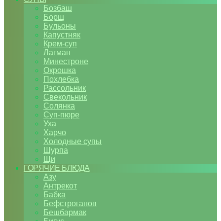
Бозбаш
Борщ
Бульоны
Капустняк
Крем-суп
Лагман
Минестроне
Окрошка
Похлебка
Рассольник
Свекольник
Солянка
Суп-пюре
Уха
Харчо
Холодные супы
Шурпа
Щи
ГОРЯЧИЕ БЛЮДА
Азу
Антрекот
Бабка
Бефстроганов
Бешбармак