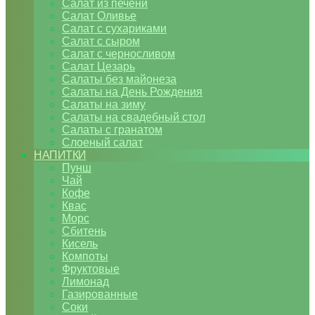
Салат из печени
Салат Оливье
Салат с сухариками
Салат с сыром
Салат с черносливом
Салат Цезарь
Салаты без майонеза
Салаты на День Рождения
Салаты на зиму
Салаты на свадебный стол
Салаты с гранатом
Слоеный салат
НАПИТКИ
Пунш
Чай
Кофе
Квас
Морс
Сбитень
Кисель
Компоты
Фруктовые
Лимонад
Газированные
Соки