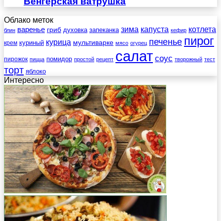
Венгерская ватрушка
Облако меток
зима
котлета
варенье
капуста
гриб
духовка
запеканка
блин
кефир
пирог
печенье
курица
мультиварке
куриный
крем
мясо
огурец
салат
соус
помидор
пирожок
пицца
простой
рецепт
творожный
тест
торт
яблоко
Интересно