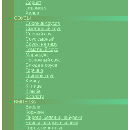
Сорбет
Тирамису
Халва
СОУСЫ
Сборник соусов
Сметанный соус
Соевый соус
Соус сырный
Соусы на зиму
Томатный соус
Маринады
Чесночный соус
Блюда в соусе
Горчица
Грибной соус
К мясу
К птице
К рыбе
К салату
ВЫПЕЧКА
Вафли
Коржики
Пироги, беляши, чебуреки
Блины, оладьи, сырники
Торты, пирожные