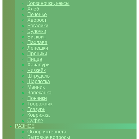
Корзиночки, кексы
Хлеб
Печенье
Хворост
Рогалики
Булочки
Бисквит
Пахлава
Лепешки
Пряники
Пицца
Хачапури
Чизкейк
Штрудель
Шарлотка
Манник
Запеканка
Пончики
Творожник
Глазурь
Коврижка
Суфле
РАЗНОЕ
Обзор интернета
Бытовые вопросы