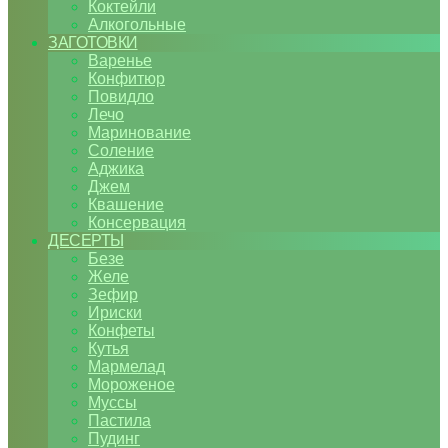
Коктейли
Алкогольные
ЗАГОТОВКИ
Варенье
Конфитюр
Повидло
Лечо
Маринование
Соление
Аджика
Джем
Квашение
Консервация
ДЕСЕРТЫ
Безе
Желе
Зефир
Ириски
Конфеты
Кутья
Мармелад
Мороженое
Муссы
Пастила
Пудинг