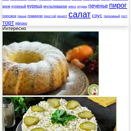
пирог
печенье
курица
мультиварке
куриный
крем
мясо
огурец
салат
соус
помидор
пирожок
пицца
простой
рецепт
творожный
тест
торт
яблоко
Интересно