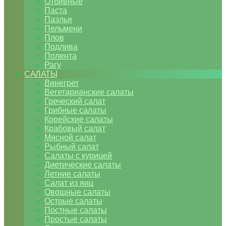
Отбивные
Паста
Паэлья
Пельмени
Плов
Подлива
Полента
Рагу
САЛАТЫ
Винегрет
Вегетарианские салаты
Греческий салат
Грибные салаты
Корейские салаты
Крабовый салат
Мясной салат
Рыбный салат
Салаты с курицей
Диетические салаты
Летние салаты
Салат из яиц
Овощные салаты
Острые салаты
Постные салаты
Простые салаты