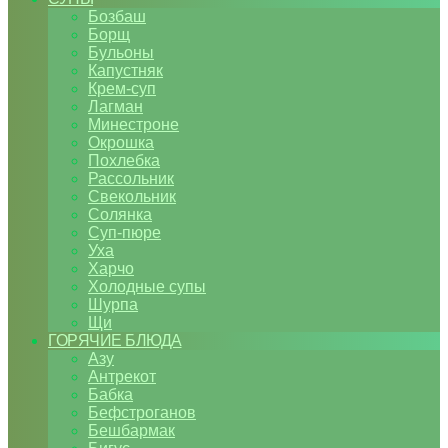
Бозбаш
Борщ
Бульоны
Капустняк
Крем-суп
Лагман
Минестроне
Окрошка
Похлебка
Рассольник
Свекольник
Солянка
Суп-пюре
Уха
Харчо
Холодные супы
Шурпа
Щи
ГОРЯЧИЕ БЛЮДА
Азу
Антрекот
Бабка
Бефстроганов
Бешбармак