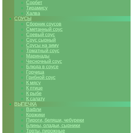
Сорбет
Тирамису
Халва
СОУСЫ
Сборник соусов
Сметанный соус
Соевый соус
Соус сырный
Соусы на зиму
Томатный соус
Маринады
Чесночный соус
Блюда в соусе
Горчица
Грибной соус
К мясу
К птице
К рыбе
К салату
ВЫПЕЧКА
Вафли
Коржики
Пироги, беляши, чебуреки
Блины, оладьи, сырники
Торты, пирожные