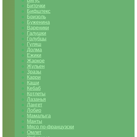
Бигус
Биточки
Бифштекс
Бризоль
Буженина
Вареники
Галушки
Голубцы
Гуляш
Долма
Ежики
Жаркое
Жульен
Зразы
Карри
Каши
Кебаб
Котлеты
Лазанья
Лангет
Лобио
Мамалыга
Манты
Мясо по-французски
Омлет