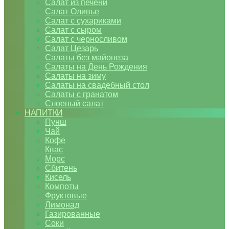
Салат из печени
Салат Оливье
Салат с сухариками
Салат с сыром
Салат с черносливом
Салат Цезарь
Салаты без майонеза
Салаты на День Рождения
Салаты на зиму
Салаты на свадебный стол
Салаты с гранатом
Слоеный салат
НАПИТКИ
Пунш
Чай
Кофе
Квас
Морс
Сбитень
Кисель
Компоты
Фруктовые
Лимонад
Газированные
Соки