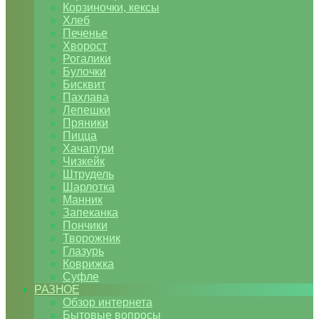
Корзиночки, кексы
Хлеб
Печенье
Хворост
Рогалики
Булочки
Бисквит
Пахлава
Лепешки
Пряники
Пицца
Хачапури
Чизкейк
Штрудель
Шарлотка
Манник
Запеканка
Пончики
Творожник
Глазурь
Коврижка
Суфле
РАЗНОЕ
Обзор интернета
Бытовые вопросы