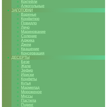
Коктейли
Алкогольные
ЗАГОТОВКИ
Варенье
Конфитюр
Повидло
Лечо
Маринование
Соление
Аджика
Джем
Квашение
Консервация
ДЕСЕРТЫ
Безе
Желе
Зефир
Ириски
Конфеты
Кутья
Мармелад
Мороженое
Муссы
Пастила
Пудинг