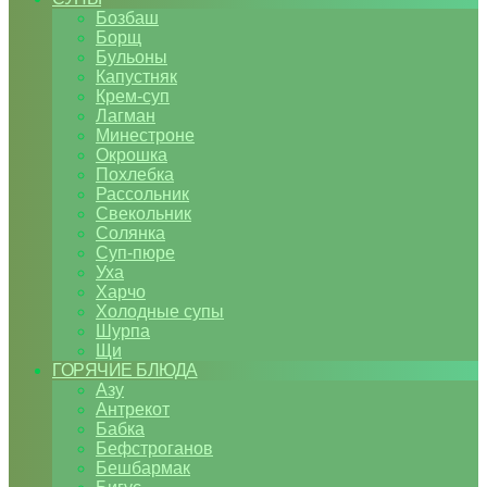
Бозбаш
Борщ
Бульоны
Капустняк
Крем-суп
Лагман
Минестроне
Окрошка
Похлебка
Рассольник
Свекольник
Солянка
Суп-пюре
Уха
Харчо
Холодные супы
Шурпа
Щи
ГОРЯЧИЕ БЛЮДА
Азу
Антрекот
Бабка
Бефстроганов
Бешбармак