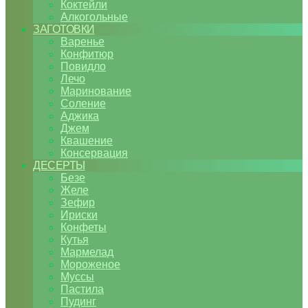
Коктейли
Алкогольные
ЗАГОТОВКИ
Варенье
Конфитюр
Повидло
Лечо
Маринование
Соление
Аджика
Джем
Квашение
Консервация
ДЕСЕРТЫ
Безе
Желе
Зефир
Ириски
Конфеты
Кутья
Мармелад
Мороженое
Муссы
Пастила
Пудинг