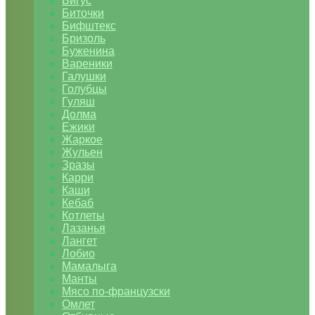
Бигус
Биточки
Бифштекс
Бризоль
Буженина
Вареники
Галушки
Голубцы
Гуляш
Долма
Ежики
Жаркое
Жульен
Зразы
Карри
Каши
Кебаб
Котлеты
Лазанья
Лангет
Лобио
Мамалыга
Манты
Мясо по-французски
Омлет