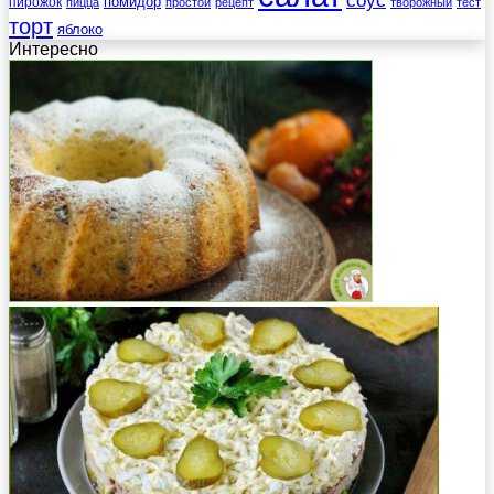
соус
помидор
пирожок
пицца
простой
рецепт
творожный
тест
торт
яблоко
Интересно