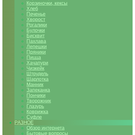
Корзиночки, кексы
Хлеб
Печенье
Хворост
Рогалики
Булочки
Бисквит
Пахлава
Лепешки
Пряники
Пицца
Хачапури
Чизкейк
Штрудель
Шарлотка
Манник
Запеканка
Пончики
Творожник
Глазурь
Коврижка
Суфле
РАЗНОЕ
Обзор интернета
Бытовые вопросы