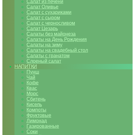
Салат из печени
Салат Оливье
Салат с сухариками
Салат с сыром
Салат с черносливом
Салат Цезарь
Салаты без майонеза
Салаты на День Рождения
Салаты на зиму
Салаты на свадебный стол
Салаты с гранатом
Слоеный салат
НАПИТКИ
Пунш
Чай
Кофе
Квас
Морс
Сбитень
Кисель
Компоты
Фруктовые
Лимонад
Газированные
Соки