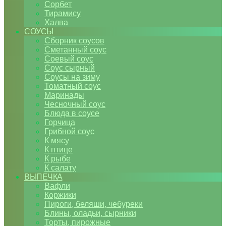
Сорбет
Тирамису
Халва
СОУСЫ
Сборник соусов
Сметанный соус
Соевый соус
Соус сырный
Соусы на зиму
Томатный соус
Маринады
Чесночный соус
Блюда в соусе
Горчица
Грибной соус
К мясу
К птице
К рыбе
К салату
ВЫПЕЧКА
Вафли
Коржики
Пироги, беляши, чебуреки
Блины, оладьи, сырники
Торты, пирожные