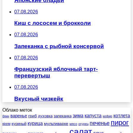
Японские оладьи
07.08.2026
Киш с лососем и брокколи
07.08.2026
Запеканка с рыбной консервой
07.08.2026
Французский яблочный тарт-
перевертыш
07.08.2026
Вкусный чизкейк
Облако меток
зима
котлета
варенье
капуста
гриб
духовка
запеканка
блин
кефир
пирог
печенье
курица
мультиварке
куриный
крем
мясо
огурец
салат