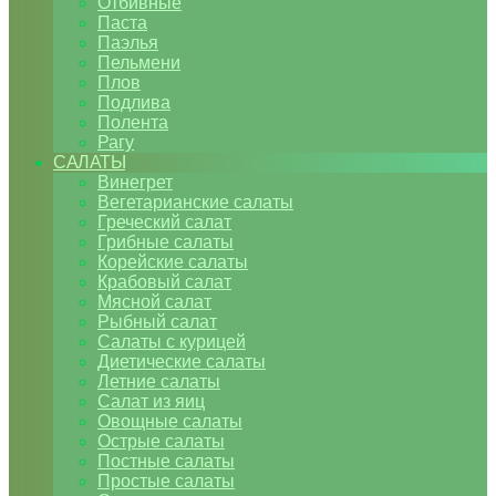
Отбивные
Паста
Паэлья
Пельмени
Плов
Подлива
Полента
Рагу
САЛАТЫ
Винегрет
Вегетарианские салаты
Греческий салат
Грибные салаты
Корейские салаты
Крабовый салат
Мясной салат
Рыбный салат
Салаты с курицей
Диетические салаты
Летние салаты
Салат из яиц
Овощные салаты
Острые салаты
Постные салаты
Простые салаты