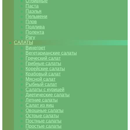
Отбивные
Паста
Паэлья
Пельмени
Плов
Подлива
Полента
Рагу
САЛАТЫ
Винегрет
Вегетарианские салаты
Греческий салат
Грибные салаты
Корейские салаты
Крабовый салат
Мясной салат
Рыбный салат
Салаты с курицей
Диетические салаты
Летние салаты
Салат из яиц
Овощные салаты
Острые салаты
Постные салаты
Простые салаты