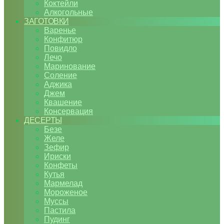
Коктейли
Алкогольные
ЗАГОТОВКИ
Варенье
Конфитюр
Повидло
Лечо
Маринование
Соление
Аджика
Джем
Квашение
Консервация
ДЕСЕРТЫ
Безе
Желе
Зефир
Ириски
Конфеты
Кутья
Мармелад
Мороженое
Муссы
Пастила
Пудинг