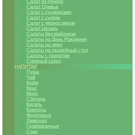
Салат из печени
Салат Оливье
Салат с сухариками
Салат с сыром
Салат с черносливом
Салат Цезарь
Салаты без майонеза
Салаты на День Рождения
Салаты на зиму
Салаты на свадебный стол
Салаты с гранатом
Слоеный салат
НАПИТКИ
Пунш
Чай
Кофе
Квас
Морс
Сбитень
Кисель
Компоты
Фруктовые
Лимонад
Газированные
Соки