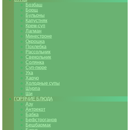
Бозбаш
Борщ
Бульоны
Капустняк
Крем-суп
Лагман
Минестроне
Окрошка
Похлебка
Рассольник
Свекольник
Солянка
Суп-пюре
Уха
Харчо
Холодные супы
Шурпа
Щи
ГОРЯЧИЕ БЛЮДА
Азу
Антрекот
Бабка
Бефстроганов
Бешбармак