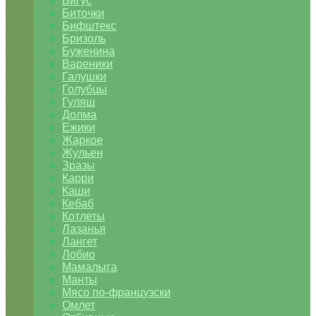
Бигус
Биточки
Бифштекс
Бризоль
Буженина
Вареники
Галушки
Голубцы
Гуляш
Долма
Ежики
Жаркое
Жульен
Зразы
Карри
Каши
Кебаб
Котлеты
Лазанья
Лангет
Лобио
Мамалыга
Манты
Мясо по-французски
Омлет