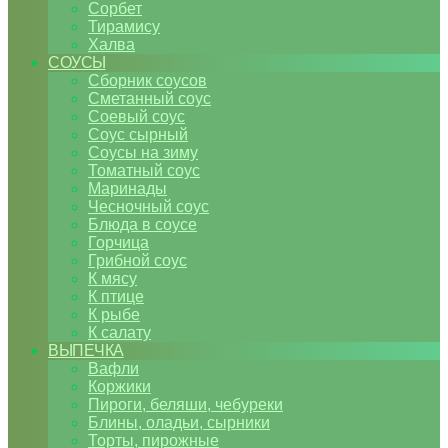
Сорбет
Тирамису
Халва
СОУСЫ
Сборник соусов
Сметанный соус
Соевый соус
Соус сырный
Соусы на зиму
Томатный соус
Маринады
Чесночный соус
Блюда в соусе
Горчица
Грибной соус
К мясу
К птице
К рыбе
К салату
ВЫПЕЧКА
Вафли
Коржики
Пироги, беляши, чебуреки
Блины, оладьи, сырники
Торты, пирожные