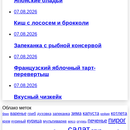
Японские оладьи
07.08.2026
Киш с лососем и брокколи
07.08.2026
Запеканка с рыбной консервой
07.08.2026
Французский яблочный тарт-
перевертыш
07.08.2026
Вкусный чизкейк
Облако меток
зима
котлета
варенье
капуста
гриб
духовка
запеканка
блин
кефир
пирог
печенье
курица
мультиварке
куриный
крем
мясо
огурец
салат