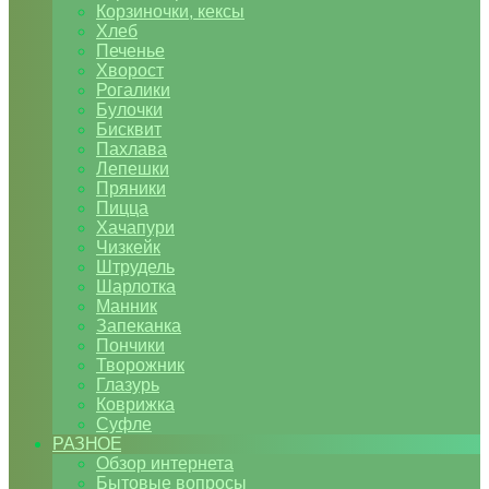
Корзиночки, кексы
Хлеб
Печенье
Хворост
Рогалики
Булочки
Бисквит
Пахлава
Лепешки
Пряники
Пицца
Хачапури
Чизкейк
Штрудель
Шарлотка
Манник
Запеканка
Пончики
Творожник
Глазурь
Коврижка
Суфле
РАЗНОЕ
Обзор интернета
Бытовые вопросы