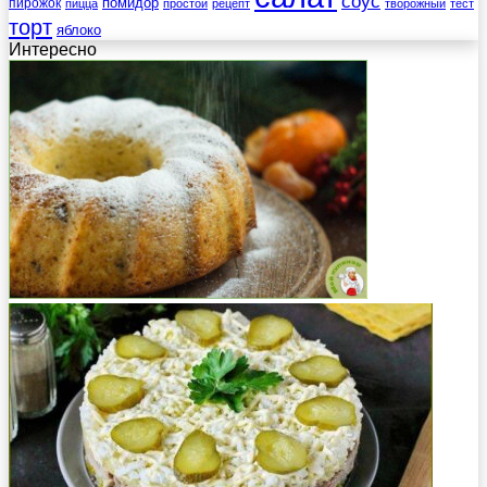
соус
помидор
пирожок
пицца
простой
рецепт
творожный
тест
торт
яблоко
Интересно