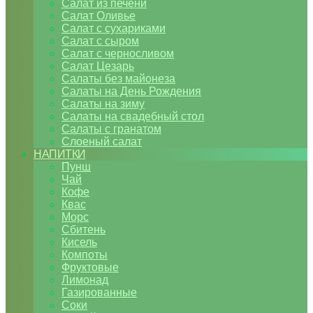
Салат из печени
Салат Оливье
Салат с сухариками
Салат с сыром
Салат с черносливом
Салат Цезарь
Салаты без майонеза
Салаты на День Рождения
Салаты на зиму
Салаты на свадебный стол
Салаты с гранатом
Слоеный салат
НАПИТКИ
Пунш
Чай
Кофе
Квас
Морс
Сбитень
Кисель
Компоты
Фруктовые
Лимонад
Газированные
Соки