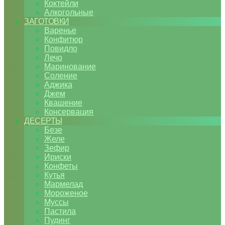
Коктейли
Алкогольные
ЗАГОТОВКИ
Варенье
Конфитюр
Повидло
Лечо
Маринование
Соление
Аджика
Джем
Квашение
Консервация
ДЕСЕРТЫ
Безе
Желе
Зефир
Ириски
Конфеты
Кутья
Мармелад
Мороженое
Муссы
Пастила
Пудинг