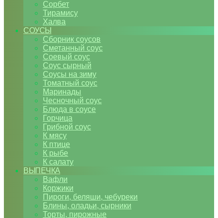
Сорбет
Тирамису
Халва
СОУСЫ
Сборник соусов
Сметанный соус
Соевый соус
Соус сырный
Соусы на зиму
Томатный соус
Маринады
Чесночный соус
Блюда в соусе
Горчица
Грибной соус
К мясу
К птице
К рыбе
К салату
ВЫПЕЧКА
Вафли
Коржики
Пироги, беляши, чебуреки
Блины, оладьи, сырники
Торты, пирожные