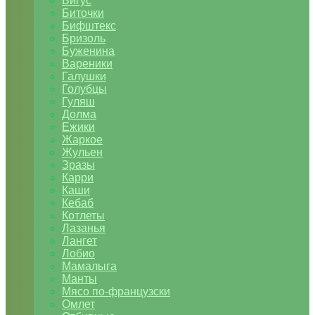
Бигус
Биточки
Бифштекс
Бризоль
Буженина
Вареники
Галушки
Голубцы
Гуляш
Долма
Ежики
Жаркое
Жульен
Зразы
Карри
Каши
Кебаб
Котлеты
Лазанья
Лангет
Лобио
Мамалыга
Манты
Мясо по-французски
Омлет