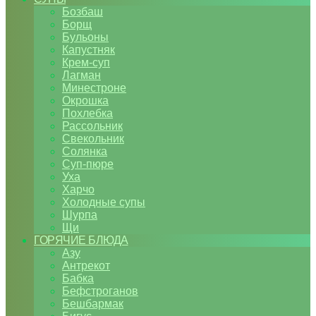
Бозбаш
Борщ
Бульоны
Капустняк
Крем-суп
Лагман
Минестроне
Окрошка
Похлебка
Рассольник
Свекольник
Солянка
Суп-пюре
Уха
Харчо
Холодные супы
Шурпа
Щи
ГОРЯЧИЕ БЛЮДА
Азу
Антрекот
Бабка
Бефстроганов
Бешбармак