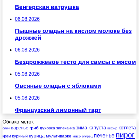
Венгерская ватрушка
06.08.2026
Пышные оладьи на кислом молоке без
дрожжей
06.08.2026
Бездрожжевое тесто для самсы с мясом
05.08.2026
Овсяные оладьи с яблоками
05.08.2026
Французский лимонный тарт
Облако меток
зима
котлета
варенье
капуста
гриб
духовка
запеканка
блин
кефир
пирог
печенье
курица
мультиварке
куриный
крем
мясо
огурец