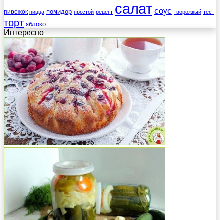
салат
соус
помидор
пирожок
пицца
простой
рецепт
творожный
тест
торт
яблоко
Интересно