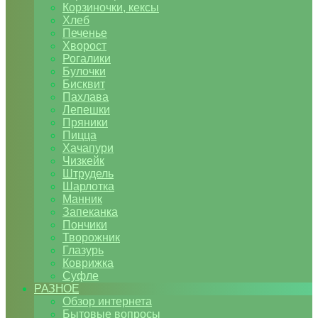
Корзиночки, кексы
Хлеб
Печенье
Хворост
Рогалики
Булочки
Бисквит
Пахлава
Лепешки
Пряники
Пицца
Хачапури
Чизкейк
Штрудель
Шарлотка
Манник
Запеканка
Пончики
Творожник
Глазурь
Коврижка
Суфле
РАЗНОЕ
Обзор интернета
Бытовые вопросы