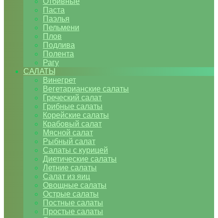
Отбивные
Паста
Паэлья
Пельмени
Плов
Подлива
Полента
Рагу
САЛАТЫ
Винегрет
Вегетарианские салаты
Греческий салат
Грибные салаты
Корейские салаты
Крабовый салат
Мясной салат
Рыбный салат
Салаты с курицей
Диетические салаты
Летние салаты
Салат из яиц
Овощные салаты
Острые салаты
Постные салаты
Простые салаты