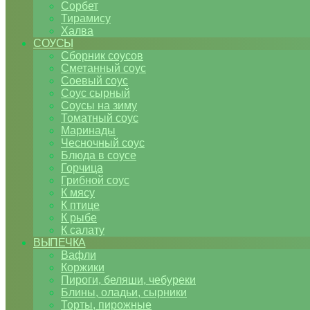
Сорбет
Тирамису
Халва
СОУСЫ
Сборник соусов
Сметанный соус
Соевый соус
Соус сырный
Соусы на зиму
Томатный соус
Маринады
Чесночный соус
Блюда в соусе
Горчица
Грибной соус
К мясу
К птице
К рыбе
К салату
ВЫПЕЧКА
Вафли
Коржики
Пироги, беляши, чебуреки
Блины, оладьи, сырники
Торты, пирожные