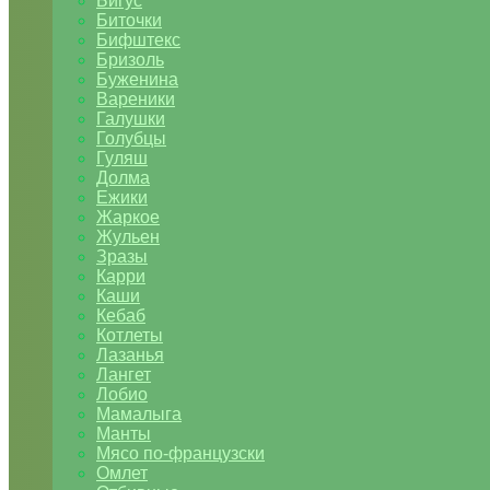
Бигус
Биточки
Бифштекс
Бризоль
Буженина
Вареники
Галушки
Голубцы
Гуляш
Долма
Ежики
Жаркое
Жульен
Зразы
Карри
Каши
Кебаб
Котлеты
Лазанья
Лангет
Лобио
Мамалыга
Манты
Мясо по-французски
Омлет