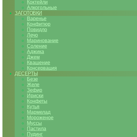
Коктейли
Алкогольные
ЗАГОТОВКИ
Варенье
Конфитюр
Повидло
Лечо
Маринование
Соление
Аджика
Джем
Квашение
Консервация
ДЕСЕРТЫ
Безе
Желе
Зефир
Ириски
Конфеты
Кутья
Мармелад
Мороженое
Муссы
Пастила
Пудинг