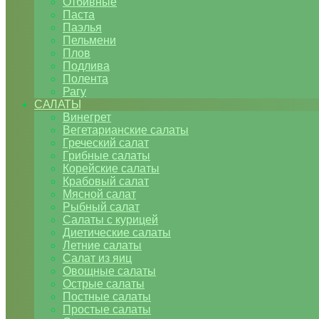
Отбивные
Паста
Паэлья
Пельмени
Плов
Подлива
Полента
Рагу
САЛАТЫ
Винегрет
Вегетарианские салаты
Греческий салат
Грибные салаты
Корейские салаты
Крабовый салат
Мясной салат
Рыбный салат
Салаты с курицей
Диетические салаты
Летние салаты
Салат из яиц
Овощные салаты
Острые салаты
Постные салаты
Простые салаты