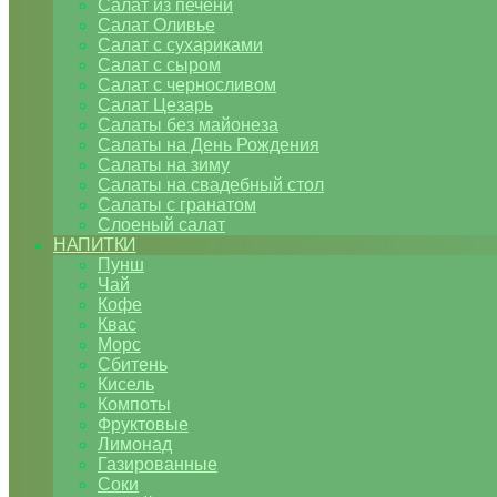
Салат из печени
Салат Оливье
Салат с сухариками
Салат с сыром
Салат с черносливом
Салат Цезарь
Салаты без майонеза
Салаты на День Рождения
Салаты на зиму
Салаты на свадебный стол
Салаты с гранатом
Слоеный салат
НАПИТКИ
Пунш
Чай
Кофе
Квас
Морс
Сбитень
Кисель
Компоты
Фруктовые
Лимонад
Газированные
Соки