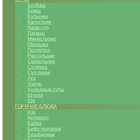
Бозбаш
Борщ
Бульоны
Капустняк
Крем-суп
Лагман
Минестроне
Окрошка
Похлебка
Рассольник
Свекольник
Солянка
Суп-пюре
Уха
Харчо
Холодные супы
Шурпа
Щи
ГОРЯЧИЕ БЛЮДА
Азу
Антрекот
Бабка
Бефстроганов
Бешбармак