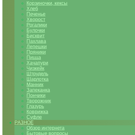
Корзиночки, кексы
Хлеб
Печенье
Хворост
Рогалики
Булочки
Бисквит
Пахлава
Лепешки
Пряники
Пицца
Хачапури
Чизкейк
Штрудель
Шарлотка
Манник
Запеканка
Пончики
Творожник
Глазурь
Коврижка
Суфле
РАЗНОЕ
Обзор интернета
Бытовые вопросы