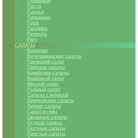
Отбивные
Паста
Паэлья
Пельмени
Плов
Подлива
Полента
Рагу
САЛАТЫ
Винегрет
Вегетарианские салаты
Греческий салат
Грибные салаты
Корейские салаты
Крабовый салат
Мясной салат
Рыбный салат
Салаты с курицей
Диетические салаты
Летние салаты
Салат из яиц
Овощные салаты
Острые салаты
Постные салаты
Простые салаты