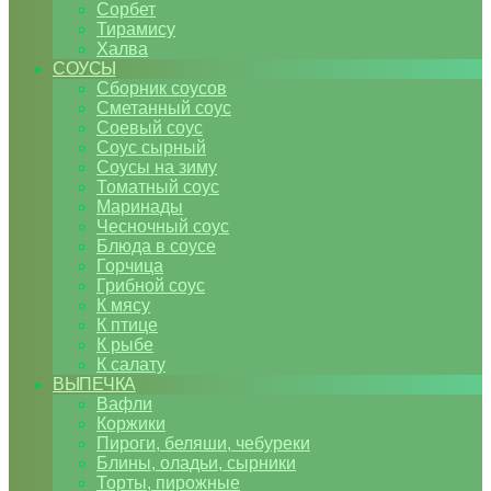
Сорбет
Тирамису
Халва
СОУСЫ
Сборник соусов
Сметанный соус
Соевый соус
Соус сырный
Соусы на зиму
Томатный соус
Маринады
Чесночный соус
Блюда в соусе
Горчица
Грибной соус
К мясу
К птице
К рыбе
К салату
ВЫПЕЧКА
Вафли
Коржики
Пироги, беляши, чебуреки
Блины, оладьи, сырники
Торты, пирожные