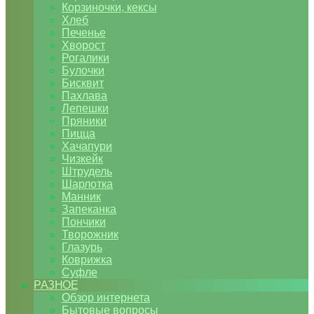
Корзиночки, кексы
Хлеб
Печенье
Хворост
Рогалики
Булочки
Бисквит
Пахлава
Лепешки
Пряники
Пицца
Хачапури
Чизкейк
Штрудель
Шарлотка
Манник
Запеканка
Пончики
Творожник
Глазурь
Коврижка
Суфле
РАЗНОЕ
Обзор интернета
Бытовые вопросы