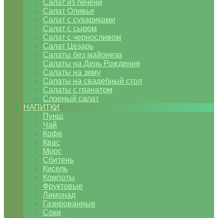
Салат из печени
Салат Оливье
Салат с сухариками
Салат с сыром
Салат с черносливом
Салат Цезарь
Салаты без майонеза
Салаты на День Рождения
Салаты на зиму
Салаты на свадебный стол
Салаты с гранатом
Слоеный салат
НАПИТКИ
Пунш
Чай
Кофе
Квас
Морс
Сбитень
Кисель
Компоты
Фруктовые
Лимонад
Газированные
Соки