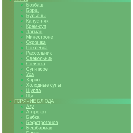
Бозбаш
Борщ
Бульоны
Капустняк
Крем-суп
Лагман
Минестроне
Окрошка
Похлебка
Рассольник
Свекольник
Солянка
Суп-пюре
Уха
Харчо
Холодные супы
Шурпа
Щи
ГОРЯЧИЕ БЛЮДА
Азу
Антрекот
Бабка
Бефстроганов
Бешбармак