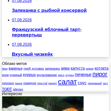
07.08.2026
Запеканка с рыбной консервой
07.08.2026
Французский яблочный тарт-
перевертыш
07.08.2026
Вкусный чизкейк
Облако меток
зима
котлета
варенье
капуста
гриб
духовка
запеканка
блин
кефир
пирог
печенье
курица
мультиварке
куриный
крем
мясо
огурец
салат
соус
помидор
пирожок
пицца
простой
рецепт
творожный
тест
торт
яблоко
Интересно