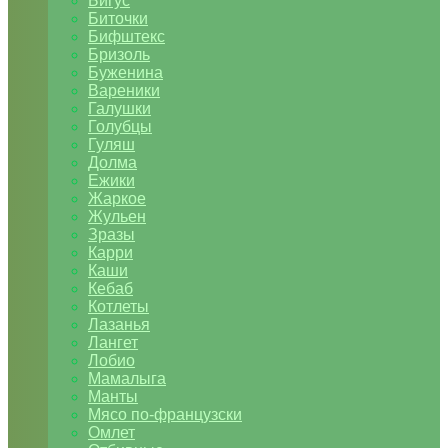
Бигус
Биточки
Бифштекс
Бризоль
Буженина
Вареники
Галушки
Голубцы
Гуляш
Долма
Ежики
Жаркое
Жульен
Зразы
Карри
Каши
Кебаб
Котлеты
Лазанья
Лангет
Лобио
Мамалыга
Манты
Мясо по-французски
Омлет