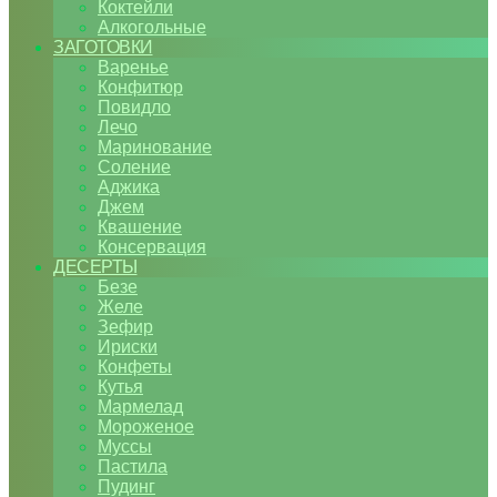
Коктейли
Алкогольные
ЗАГОТОВКИ
Варенье
Конфитюр
Повидло
Лечо
Маринование
Соление
Аджика
Джем
Квашение
Консервация
ДЕСЕРТЫ
Безе
Желе
Зефир
Ириски
Конфеты
Кутья
Мармелад
Мороженое
Муссы
Пастила
Пудинг