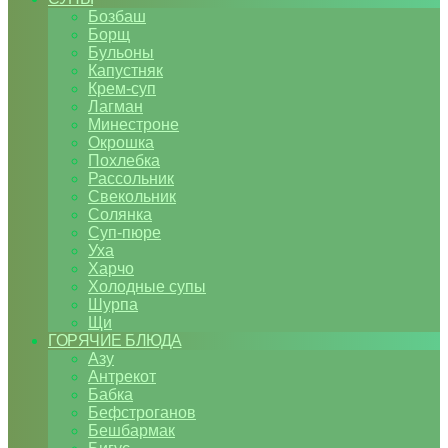
Бозбаш
Борщ
Бульоны
Капустняк
Крем-суп
Лагман
Минестроне
Окрошка
Похлебка
Рассольник
Свекольник
Солянка
Суп-пюре
Уха
Харчо
Холодные супы
Шурпа
Щи
ГОРЯЧИЕ БЛЮДА
Азу
Антрекот
Бабка
Бефстроганов
Бешбармак