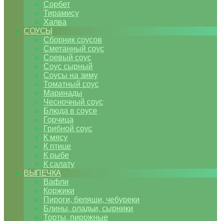
Сорбет
Тирамису
Халва
СОУСЫ
Сборник соусов
Сметанный соус
Соевый соус
Соус сырный
Соусы на зиму
Томатный соус
Маринады
Чесночный соус
Блюда в соусе
Горчица
Грибной соус
К мясу
К птице
К рыбе
К салату
ВЫПЕЧКА
Вафли
Коржики
Пироги, беляши, чебуреки
Блины, оладьи, сырники
Торты, пирожные