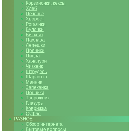
Корзиночки, кексы
Хлеб
Печенье
Хворост
Рогалики
Булочки
Бисквит
Пахлава
Лепешки
Пряники
Пицца
Хачапури
Чизкейк
Штрудель
Шарлотка
Манник
Запеканка
Пончики
Творожник
Глазурь
Коврижка
Суфле
РАЗНОЕ
Обзор интернета
Бытовые вопросы