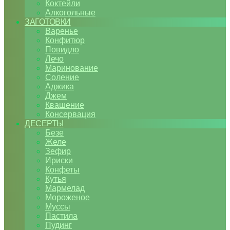
Коктейли
Алкогольные
ЗАГОТОВКИ
Варенье
Конфитюр
Повидло
Лечо
Маринование
Соление
Аджика
Джем
Квашение
Консервация
ДЕСЕРТЫ
Безе
Желе
Зефир
Ириски
Конфеты
Кутья
Мармелад
Мороженое
Муссы
Пастила
Пудинг