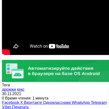
Теги
дрожжи
кекс
30.11.2021
0
Время чтения: 1 минута
Facebook
X
Вконтакте
Одноклассники
WhatsApp
Telegram
Viber
Печатать