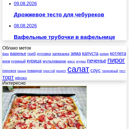
09.08.2026
Дрожжевое тесто для чебуреков
08.08.2026
Вафельные трубочки в вафельнице
Облако меток
зима
котлета
варенье
капуста
гриб
духовка
запеканка
блин
кефир
пирог
печенье
курица
мультиварке
куриный
крем
мясо
огурец
салат
соус
помидор
пирожок
пицца
простой
рецепт
творожный
тест
торт
яблоко
Интересно