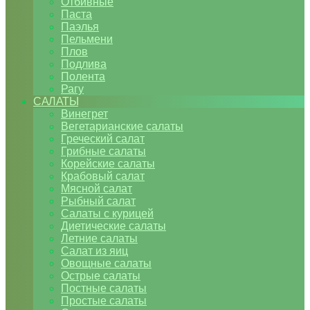
Отбивные
Паста
Паэлья
Пельмени
Плов
Подлива
Полента
Рагу
САЛАТЫ
Винегрет
Вегетарианские салаты
Греческий салат
Грибные салаты
Корейские салаты
Крабовый салат
Мясной салат
Рыбный салат
Салаты с курицей
Диетические салаты
Летние салаты
Салат из яиц
Овощные салаты
Острые салаты
Постные салаты
Простые салаты