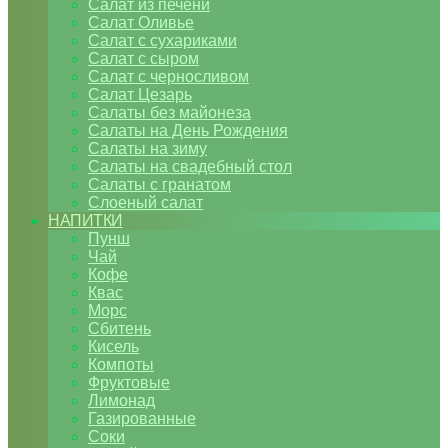
Салат из печени
Салат Оливье
Салат с сухариками
Салат с сыром
Салат с черносливом
Салат Цезарь
Салаты без майонеза
Салаты на День Рождения
Салаты на зиму
Салаты на свадебный стол
Салаты с гранатом
Слоеный салат
НАПИТКИ
Пунш
Чай
Кофе
Квас
Морс
Сбитень
Кисель
Компоты
Фруктовые
Лимонад
Газированные
Соки