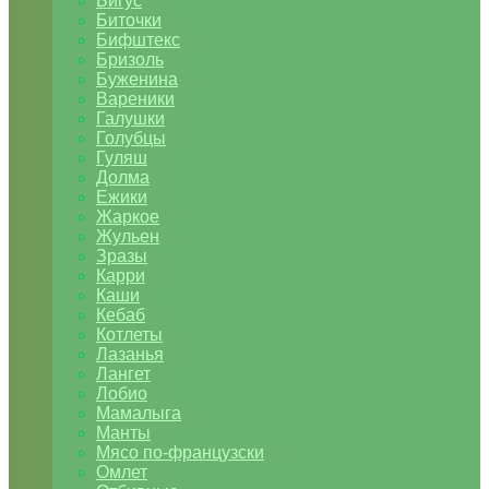
Бигус
Биточки
Бифштекс
Бризоль
Буженина
Вареники
Галушки
Голубцы
Гуляш
Долма
Ежики
Жаркое
Жульен
Зразы
Карри
Каши
Кебаб
Котлеты
Лазанья
Лангет
Лобио
Мамалыга
Манты
Мясо по-французски
Омлет