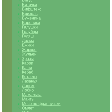
Бигус
Биточки
Бифштекс
Бризоль
Буженина
Вареники
Галушки
Голубцы
Гуляш
Долма
Ежики
Жаркое
Жульен
Зразы
Карри
Каши
Кебаб
Котлеты
Лазанья
Лангет
Лобио
Мамалыга
Манты
Мясо по-французски
Омлет