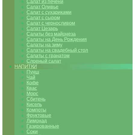
Салат из печени
Салат Оливье
Салат с сухариками
Салат с сыром
Салат с черносливом
Салат Цезарь
Салаты без майонеза
Салаты на День Рождения
Салаты на зиму
Салаты на свадебный стол
Салаты с гранатом
Слоеный салат
НАПИТКИ
Пунш
Чай
Кофе
Квас
Морс
Сбитень
Кисель
Компоты
Фруктовые
Лимонад
Газированные
Соки