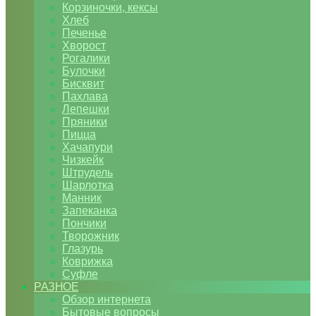
Корзиночки, кексы
Хлеб
Печенье
Хворост
Рогалики
Булочки
Бисквит
Пахлава
Лепешки
Пряники
Пицца
Хачапури
Чизкейк
Штрудель
Шарлотка
Манник
Запеканка
Пончики
Творожник
Глазурь
Коврижка
Суфле
РАЗНОЕ
Обзор интернета
Бытовые вопросы