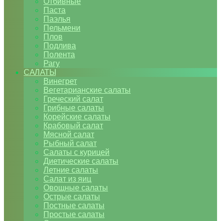
Отбивные
Паста
Паэлья
Пельмени
Плов
Подлива
Полента
Рагу
САЛАТЫ
Винегрет
Вегетарианские салаты
Греческий салат
Грибные салаты
Корейские салаты
Крабовый салат
Мясной салат
Рыбный салат
Салаты с курицей
Диетические салаты
Летние салаты
Салат из яиц
Овощные салаты
Острые салаты
Постные салаты
Простые салаты