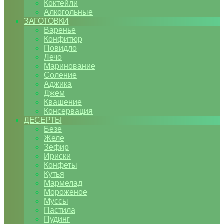
Коктейли
Алкогольные
ЗАГОТОВКИ
Варенье
Конфитюр
Повидло
Лечо
Маринование
Соление
Аджика
Джем
Квашение
Консервация
ДЕСЕРТЫ
Безе
Желе
Зефир
Ириски
Конфеты
Кутья
Мармелад
Мороженое
Муссы
Пастила
Пудинг