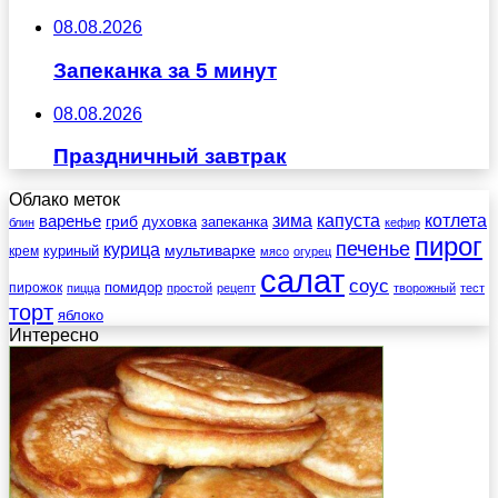
08.08.2026
Запеканка за 5 минут
08.08.2026
Праздничный завтрак
Облако меток
зима
котлета
варенье
капуста
гриб
духовка
запеканка
блин
кефир
пирог
печенье
курица
мультиварке
куриный
крем
мясо
огурец
салат
соус
помидор
пирожок
пицца
простой
рецепт
творожный
тест
торт
яблоко
Интересно