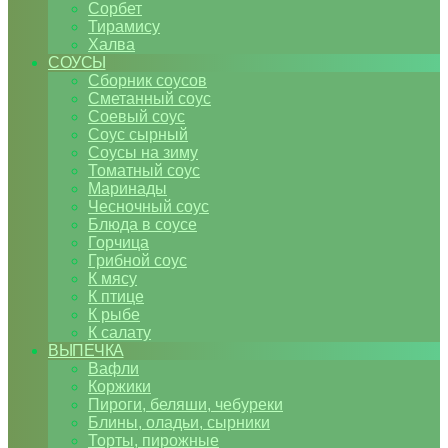
Сорбет
Тирамису
Халва
СОУСЫ
Сборник соусов
Сметанный соус
Соевый соус
Соус сырный
Соусы на зиму
Томатный соус
Маринады
Чесночный соус
Блюда в соусе
Горчица
Грибной соус
К мясу
К птице
К рыбе
К салату
ВЫПЕЧКА
Вафли
Коржики
Пироги, беляши, чебуреки
Блины, оладьи, сырники
Торты, пирожные