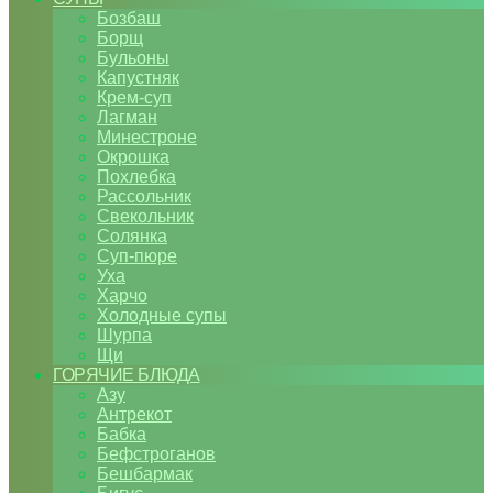
Бозбаш
Борщ
Бульоны
Капустняк
Крем-суп
Лагман
Минестроне
Окрошка
Похлебка
Рассольник
Свекольник
Солянка
Суп-пюре
Уха
Харчо
Холодные супы
Шурпа
Щи
ГОРЯЧИЕ БЛЮДА
Азу
Антрекот
Бабка
Бефстроганов
Бешбармак