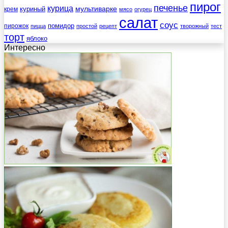
пирог
печенье
курица
мультиварке
куриный
крем
мясо
огурец
салат
соус
помидор
пирожок
пицца
простой
рецепт
творожный
тест
торт
яблоко
Интересно