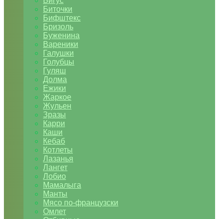
Бигус
Биточки
Бифштекс
Бризоль
Буженина
Вареники
Галушки
Голубцы
Гуляш
Долма
Ежики
Жаркое
Жульен
Зразы
Карри
Каши
Кебаб
Котлеты
Лазанья
Лангет
Лобио
Мамалыга
Манты
Мясо по-французски
Омлет