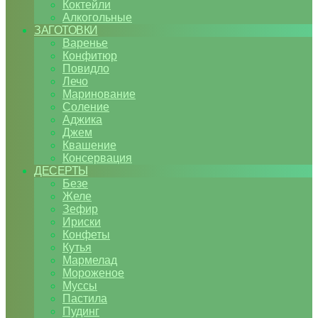
Коктейли
Алкогольные
ЗАГОТОВКИ
Варенье
Конфитюр
Повидло
Лечо
Маринование
Соление
Аджика
Джем
Квашение
Консервация
ДЕСЕРТЫ
Безе
Желе
Зефир
Ириски
Конфеты
Кутья
Мармелад
Мороженое
Муссы
Пастила
Пудинг