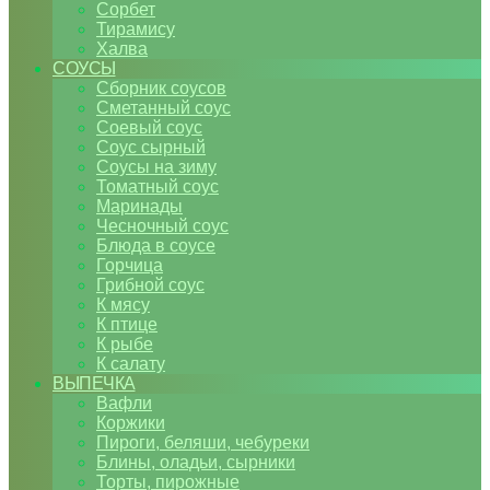
Сорбет
Тирамису
Халва
СОУСЫ
Сборник соусов
Сметанный соус
Соевый соус
Соус сырный
Соусы на зиму
Томатный соус
Маринады
Чесночный соус
Блюда в соусе
Горчица
Грибной соус
К мясу
К птице
К рыбе
К салату
ВЫПЕЧКА
Вафли
Коржики
Пироги, беляши, чебуреки
Блины, оладьи, сырники
Торты, пирожные