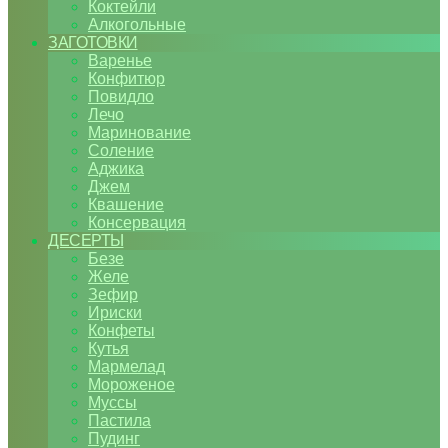
Коктейли
Алкогольные
ЗАГОТОВКИ
Варенье
Конфитюр
Повидло
Лечо
Маринование
Соление
Аджика
Джем
Квашение
Консервация
ДЕСЕРТЫ
Безе
Желе
Зефир
Ириски
Конфеты
Кутья
Мармелад
Мороженое
Муссы
Пастила
Пудинг