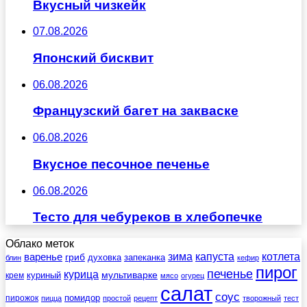
Вкусный чизкейк
07.08.2026
Японский бисквит
06.08.2026
Французский багет на закваске
06.08.2026
Вкусное песочное печенье
06.08.2026
Тесто для чебуреков в хлебопечке
Облако меток
зима
котлета
варенье
капуста
гриб
духовка
запеканка
блин
кефир
пирог
печенье
курица
мультиварке
куриный
крем
мясо
огурец
салат
соус
помидор
пирожок
пицца
простой
рецепт
творожный
тест