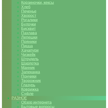
Корзиночки, кексы
Хлеб
Печенье
Хворост
Рогалики
Булочки
Бисквит
Пахлава
Лепешки
Пряники
Пицца
Хачапури
Чизкейк
Штрудель
Шарлотка
Манник
Запеканка
Пончики
Творожник
Глазурь
Коврижка
Суфле
РАЗНОЕ
Обзор интернета
Бытовые вопросы