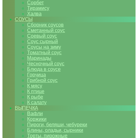
Сорбет
Тирамису
Халва
СОУСЫ
Сборник соусов
Сметанный соус
Соевый соус
Соус сырный
Соусы на зиму
Томатный соус
Маринады
Чесночный соус
Блюда в соусе
Горчица
Грибной соус
К мясу
К птице
К рыбе
К салату
ВЫПЕЧКА
Вафли
Коржики
Пироги, беляши, чебуреки
Блины, оладьи, сырники
Торты, пирожные