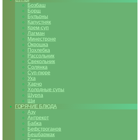
Бозбаш
Борщ
Бульоны
Капустняк
Крем-суп
Лагман
Минестроне
Окрошка
Похлебка
Рассольник
Свекольник
Солянка
Суп-пюре
Уха
Харчо
Холодные супы
Шурпа
Щи
ГОРЯЧИЕ БЛЮДА
Азу
Антрекот
Бабка
Бефстроганов
Бешбармак