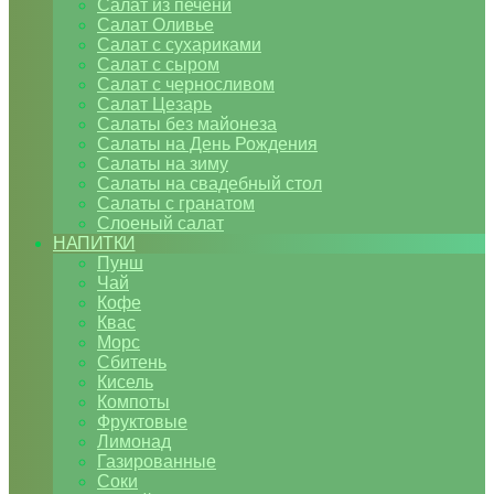
Салат из печени
Салат Оливье
Салат с сухариками
Салат с сыром
Салат с черносливом
Салат Цезарь
Салаты без майонеза
Салаты на День Рождения
Салаты на зиму
Салаты на свадебный стол
Салаты с гранатом
Слоеный салат
НАПИТКИ
Пунш
Чай
Кофе
Квас
Морс
Сбитень
Кисель
Компоты
Фруктовые
Лимонад
Газированные
Соки