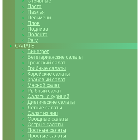
Отбивные
Паста
Паэлья
Пельмени
Плов
Подлива
Полента
Рагу
САЛАТЫ
Винегрет
Вегетарианские салаты
Греческий салат
Грибные салаты
Корейские салаты
Крабовый салат
Мясной салат
Рыбный салат
Салаты с курицей
Диетические салаты
Летние салаты
Салат из яиц
Овощные салаты
Острые салаты
Постные салаты
Простые салаты