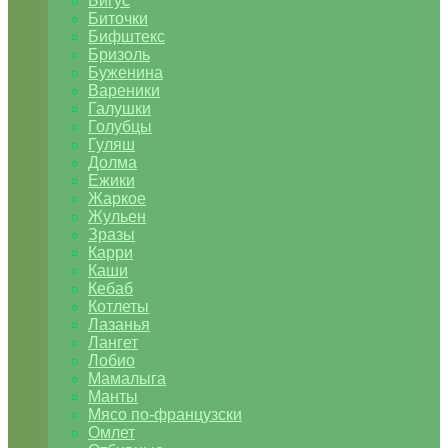
Бигус
Биточки
Бифштекс
Бризоль
Буженина
Вареники
Галушки
Голубцы
Гуляш
Долма
Ежики
Жаркое
Жульен
Зразы
Карри
Каши
Кебаб
Котлеты
Лазанья
Лангет
Лобио
Мамалыга
Манты
Мясо по-французски
Омлет