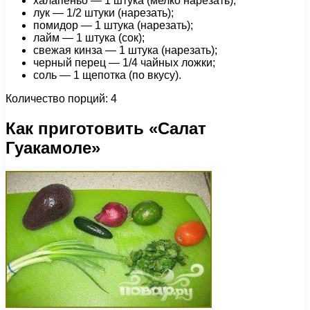
халапеньо — 1 штука (мелко нарезать);
лук — 1/2 штуки (нарезать);
помидор — 1 штука (нарезать);
лайм — 1 штука (сок);
свежая кинза — 1 штука (нарезать);
черный перец — 1/4 чайных ложки;
соль — 1 щепотка (по вкусу).
Количество порций: 4
Как приготовить «Салат
Гуакамоле»