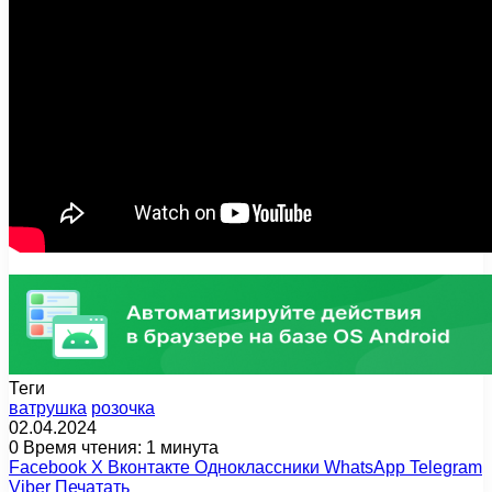
Теги
ватрушка
розочка
02.04.2024
0
Время чтения: 1 минута
Facebook
X
Вконтакте
Одноклассники
WhatsApp
Telegram
Viber
Печатать