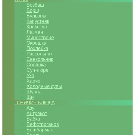
Бозбаш
Борщ
Бульоны
Капустняк
Крем-суп
Лагман
Минестроне
Окрошка
Похлебка
Рассольник
Свекольник
Солянка
Суп-пюре
Уха
Харчо
Холодные супы
Шурпа
Щи
ГОРЯЧИЕ БЛЮДА
Азу
Антрекот
Бабка
Бефстроганов
Бешбармак