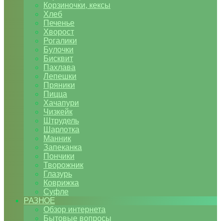
Корзиночки, кексы
Хлеб
Печенье
Хворост
Рогалики
Булочки
Бисквит
Пахлава
Лепешки
Пряники
Пицца
Хачапури
Чизкейк
Штрудель
Шарлотка
Манник
Запеканка
Пончики
Творожник
Глазурь
Коврижка
Суфле
РАЗНОЕ
Обзор интернета
Бытовые вопросы