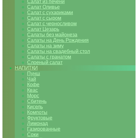
Салат из печени
Салат Оливье
Салат с сухариками
Салат с сыром
Салат с черносливом
Салат Цезарь
Салаты без майонеза
Салаты на День Рождения
Салаты на зиму
Салаты на свадебный стол
Салаты с гранатом
Слоеный салат
НАПИТКИ
Пунш
Чай
Кофе
Квас
Морс
Сбитень
Кисель
Компоты
Фруктовые
Лимонад
Газированные
Соки