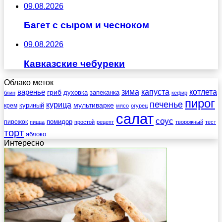
09.08.2026
Багет с сыром и чесноком
09.08.2026
Кавказские чебуреки
Облако меток
зима
котлета
варенье
капуста
гриб
духовка
запеканка
блин
кефир
пирог
печенье
курица
мультиварке
куриный
крем
мясо
огурец
салат
соус
помидор
пирожок
пицца
простой
рецепт
творожный
тест
торт
яблоко
Интересно