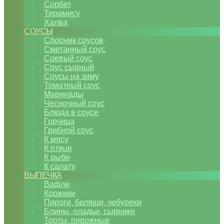
Сорбет
Тирамису
Халва
СОУСЫ
Сборник соусов
Сметанный соус
Соевый соус
Соус сырный
Соусы на зиму
Томатный соус
Маринады
Чесночный соус
Блюда в соусе
Горчица
Грибной соус
К мясу
К птице
К рыбе
К салату
ВЫПЕЧКА
Вафли
Коржики
Пироги, беляши, чебуреки
Блины, оладьи, сырники
Торты, пирожные