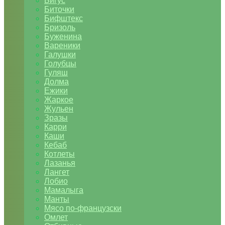
Бигус
Биточки
Бифштекс
Бризоль
Буженина
Вареники
Галушки
Голубцы
Гуляш
Долма
Ежики
Жаркое
Жульен
Зразы
Карри
Каши
Кебаб
Котлеты
Лазанья
Лангет
Лобио
Мамалыга
Манты
Мясо по-французски
Омлет