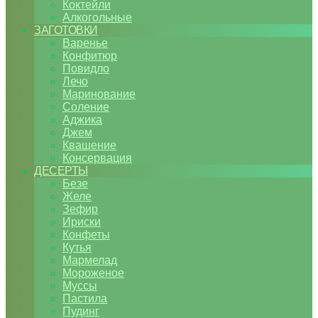
Коктейли
Алкогольные
ЗАГОТОВКИ
Варенье
Конфитюр
Повидло
Лечо
Маринование
Соление
Аджика
Джем
Квашение
Консервация
ДЕСЕРТЫ
Безе
Желе
Зефир
Ириски
Конфеты
Кутья
Мармелад
Мороженое
Муссы
Пастила
Пудинг