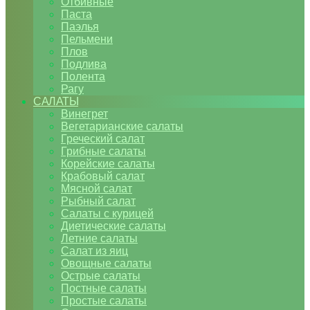
Отбивные
Паста
Паэлья
Пельмени
Плов
Подлива
Полента
Рагу
САЛАТЫ
Винегрет
Вегетарианские салаты
Греческий салат
Грибные салаты
Корейские салаты
Крабовый салат
Мясной салат
Рыбный салат
Салаты с курицей
Диетические салаты
Летние салаты
Салат из яиц
Овощные салаты
Острые салаты
Постные салаты
Простые салаты