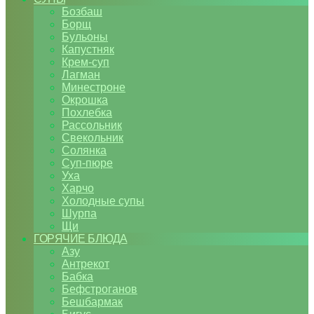
Бозбаш
Борщ
Бульоны
Капустняк
Крем-суп
Лагман
Минестроне
Окрошка
Похлебка
Рассольник
Свекольник
Солянка
Суп-пюре
Уха
Харчо
Холодные супы
Шурпа
Щи
ГОРЯЧИЕ БЛЮДА
Азу
Антрекот
Бабка
Бефстроганов
Бешбармак