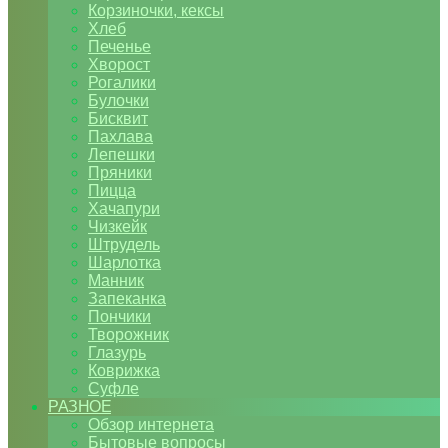
Корзиночки, кексы
Хлеб
Печенье
Хворост
Рогалики
Булочки
Бисквит
Пахлава
Лепешки
Пряники
Пицца
Хачапури
Чизкейк
Штрудель
Шарлотка
Манник
Запеканка
Пончики
Творожник
Глазурь
Коврижка
Суфле
РАЗНОЕ
Обзор интернета
Бытовые вопросы