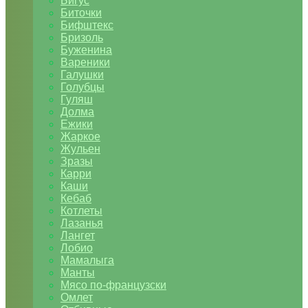
Бигус
Биточки
Бифштекс
Бризоль
Буженина
Вареники
Галушки
Голубцы
Гуляш
Долма
Ежики
Жаркое
Жульен
Зразы
Карри
Каши
Кебаб
Котлеты
Лазанья
Лангет
Лобио
Мамалыга
Манты
Мясо по-французски
Омлет