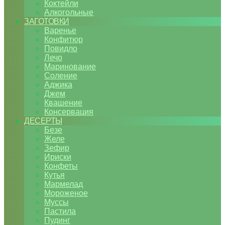
Коктейли
Алкогольные
ЗАГОТОВКИ
Варенье
Конфитюр
Повидло
Лечо
Маринование
Соление
Аджика
Джем
Квашение
Консервация
ДЕСЕРТЫ
Безе
Желе
Зефир
Ириски
Конфеты
Кутья
Мармелад
Мороженое
Муссы
Пастила
Пудинг