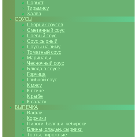
Сорбет
Тирамису
Халва
СОУСЫ
Сборник соусов
Сметанный соус
Соевый соус
Соус сырный
Соусы на зиму
Томатный соус
Маринады
Чесночный соус
Блюда в соусе
Горчица
Грибной соус
К мясу
К птице
К рыбе
К салату
ВЫПЕЧКА
Вафли
Коржики
Пироги, беляши, чебуреки
Блины, оладьи, сырники
Торты, пирожные