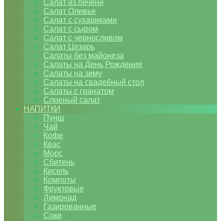
Салат из печени
Салат Оливье
Салат с сухариками
Салат с сыром
Салат с черносливом
Салат Цезарь
Салаты без майонеза
Салаты на День Рождения
Салаты на зиму
Салаты на свадебный стол
Салаты с гранатом
Слоеный салат
НАПИТКИ
Пунш
Чай
Кофе
Квас
Морс
Сбитень
Кисель
Компоты
Фруктовые
Лимонад
Газированные
Соки