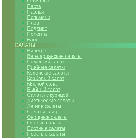
Отбивные
Паста
Паэлья
Пельмени
Плов
Подлива
Полента
Рагу
САЛАТЫ
Винегрет
Вегетарианские салаты
Греческий салат
Грибные салаты
Корейские салаты
Крабовый салат
Мясной салат
Рыбный салат
Салаты с курицей
Диетические салаты
Летние салаты
Салат из яиц
Овощные салаты
Острые салаты
Постные салаты
Простые салаты