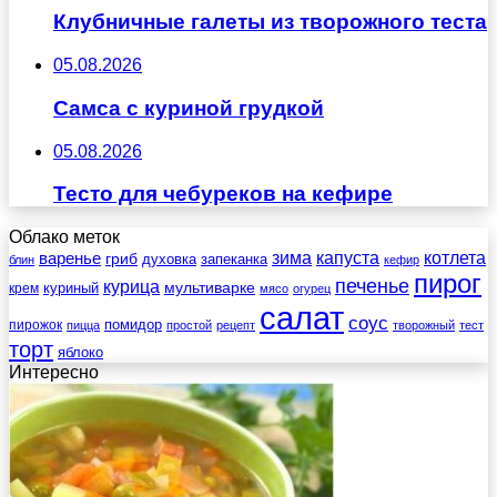
Клубничные галеты из творожного теста
05.08.2026
Самса с куриной грудкой
05.08.2026
Тесто для чебуреков на кефире
Облако меток
зима
котлета
варенье
капуста
гриб
духовка
запеканка
блин
кефир
пирог
печенье
курица
мультиварке
куриный
крем
мясо
огурец
салат
соус
помидор
пирожок
пицца
простой
рецепт
творожный
тест
торт
яблоко
Интересно