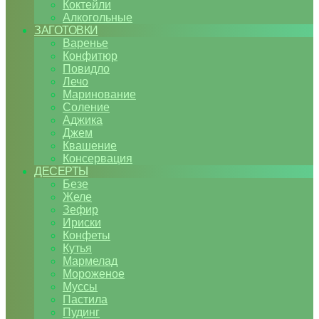
Коктейли
Алкогольные
ЗАГОТОВКИ
Варенье
Конфитюр
Повидло
Лечо
Маринование
Соление
Аджика
Джем
Квашение
Консервация
ДЕСЕРТЫ
Безе
Желе
Зефир
Ириски
Конфеты
Кутья
Мармелад
Мороженое
Муссы
Пастила
Пудинг