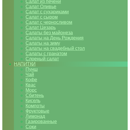
Салат из печени
Салат Оливье
Салат с сухариками
Салат с сыром
Салат с черносливом
Салат Цезарь
Салаты без майонеза
Салаты на День Рождения
Салаты на зиму
Салаты на свадебный стол
Салаты с гранатом
Слоеный салат
НАПИТКИ
Пунш
Чай
Кофе
Квас
Морс
Сбитень
Кисель
Компоты
Фруктовые
Лимонад
Газированные
Соки