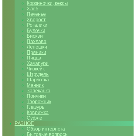
Корзиночки, кексы
Хлеб
Печенье
Хворост
Рогалики
Булочки
Бисквит
Пахлава
Лепешки
Пряники
Пицца
Хачапури
Чизкейк
Штрудель
Шарлотка
Манник
Запеканка
Пончики
Творожник
Глазурь
Коврижка
Суфле
РАЗНОЕ
Обзор интернета
Бытовые вопросы