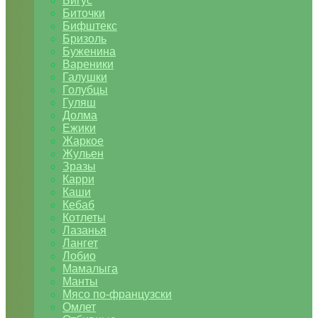
Бигус
Биточки
Бифштекс
Бризоль
Буженина
Вареники
Галушки
Голубцы
Гуляш
Долма
Ежики
Жаркое
Жульен
Зразы
Карри
Каши
Кебаб
Котлеты
Лазанья
Лангет
Лобио
Мамалыга
Манты
Мясо по-французски
Омлет