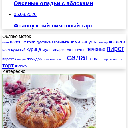
Овсяные оладьи с яблоками
05.08.2026
Французский лимонный тарт
Облако меток
зима
котлета
варенье
капуста
гриб
духовка
запеканка
блин
кефир
пирог
печенье
курица
мультиварке
куриный
крем
мясо
огурец
салат
соус
помидор
пирожок
пицца
простой
рецепт
творожный
тест
торт
яблоко
Интересно