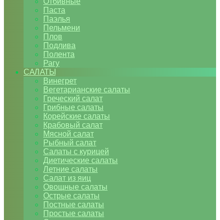
Отбивные
Паста
Паэлья
Пельмени
Плов
Подлива
Полента
Рагу
САЛАТЫ
Винегрет
Вегетарианские салаты
Греческий салат
Грибные салаты
Корейские салаты
Крабовый салат
Мясной салат
Рыбный салат
Салаты с курицей
Диетические салаты
Летние салаты
Салат из яиц
Овощные салаты
Острые салаты
Постные салаты
Простые салаты