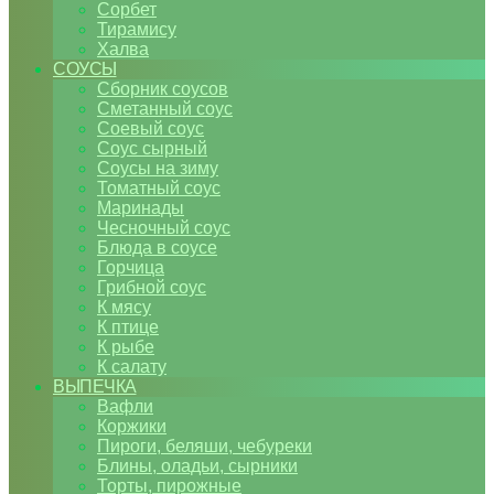
Сорбет
Тирамису
Халва
СОУСЫ
Сборник соусов
Сметанный соус
Соевый соус
Соус сырный
Соусы на зиму
Томатный соус
Маринады
Чесночный соус
Блюда в соусе
Горчица
Грибной соус
К мясу
К птице
К рыбе
К салату
ВЫПЕЧКА
Вафли
Коржики
Пироги, беляши, чебуреки
Блины, оладьи, сырники
Торты, пирожные