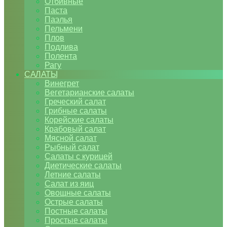
Отбивные
Паста
Паэлья
Пельмени
Плов
Подлива
Полента
Рагу
САЛАТЫ
Винегрет
Вегетарианские салаты
Греческий салат
Грибные салаты
Корейские салаты
Крабовый салат
Мясной салат
Рыбный салат
Салаты с курицей
Диетические салаты
Летние салаты
Салат из яиц
Овощные салаты
Острые салаты
Постные салаты
Простые салаты