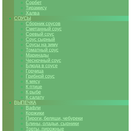
Сорбет
Тирамису
Халва
СОУСЫ
Сборник соусов
Сметанный соус
Соевый соус
Соус сырный
Соусы на зиму
Томатный соус
Маринады
Чесночный соус
Блюда в соусе
Горчица
Грибной соус
К мясу
К птице
К рыбе
К салату
ВЫПЕЧКА
Вафли
Коржики
Пироги, беляши, чебуреки
Блины, оладьи, сырники
Торты, пирожные