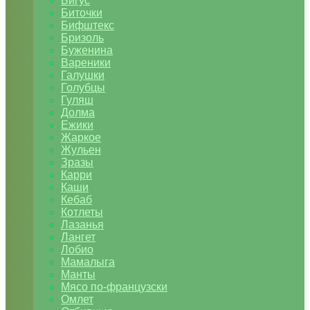
Бигус
Биточки
Бифштекс
Бризоль
Буженина
Вареники
Галушки
Голубцы
Гуляш
Долма
Ежики
Жаркое
Жульен
Зразы
Карри
Каши
Кебаб
Котлеты
Лазанья
Лангет
Лобио
Мамалыга
Манты
Мясо по-французски
Омлет