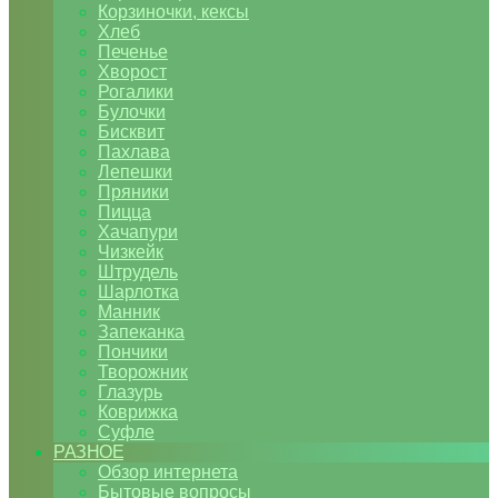
Корзиночки, кексы
Хлеб
Печенье
Хворост
Рогалики
Булочки
Бисквит
Пахлава
Лепешки
Пряники
Пицца
Хачапури
Чизкейк
Штрудель
Шарлотка
Манник
Запеканка
Пончики
Творожник
Глазурь
Коврижка
Суфле
РАЗНОЕ
Обзор интернета
Бытовые вопросы