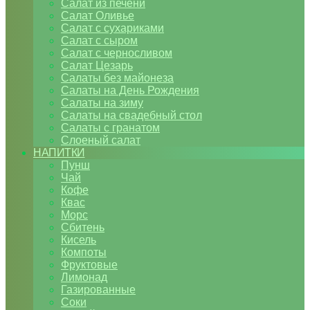
Салат из печени
Салат Оливье
Салат с сухариками
Салат с сыром
Салат с черносливом
Салат Цезарь
Салаты без майонеза
Салаты на День Рождения
Салаты на зиму
Салаты на свадебный стол
Салаты с гранатом
Слоеный салат
НАПИТКИ
Пунш
Чай
Кофе
Квас
Морс
Сбитень
Кисель
Компоты
Фруктовые
Лимонад
Газированные
Соки