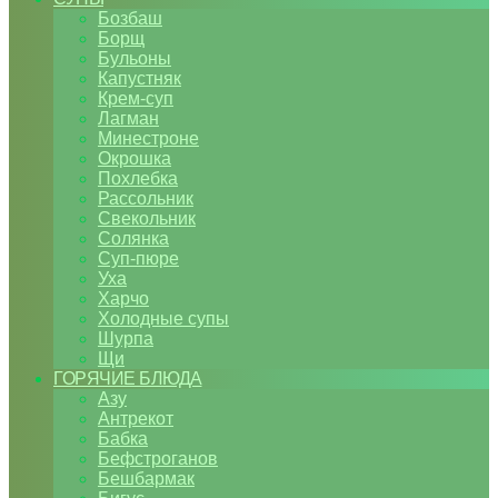
Бозбаш
Борщ
Бульоны
Капустняк
Крем-суп
Лагман
Минестроне
Окрошка
Похлебка
Рассольник
Свекольник
Солянка
Суп-пюре
Уха
Харчо
Холодные супы
Шурпа
Щи
ГОРЯЧИЕ БЛЮДА
Азу
Антрекот
Бабка
Бефстроганов
Бешбармак