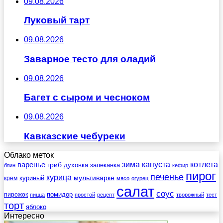
09.08.2026
Луковый тарт
09.08.2026
Заварное тесто для оладий
09.08.2026
Багет с сыром и чесноком
09.08.2026
Кавказские чебуреки
Облако меток
зима
котлета
варенье
капуста
гриб
духовка
запеканка
блин
кефир
пирог
печенье
курица
мультиварке
куриный
крем
мясо
огурец
салат
соус
помидор
пирожок
пицца
простой
рецепт
творожный
тест
торт
яблоко
Интересно