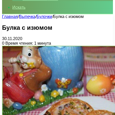
Искать
Главная
/
Выпечка
/
Булочки
/
Булка с изюмом
Булка с изюмом
30.11.2020
0
Время чтения: 1 минута