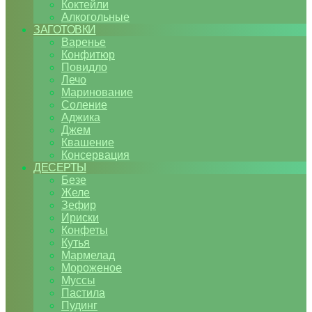
Коктейли
Алкогольные
ЗАГОТОВКИ
Варенье
Конфитюр
Повидло
Лечо
Маринование
Соление
Аджика
Джем
Квашение
Консервация
ДЕСЕРТЫ
Безе
Желе
Зефир
Ириски
Конфеты
Кутья
Мармелад
Мороженое
Муссы
Пастила
Пудинг