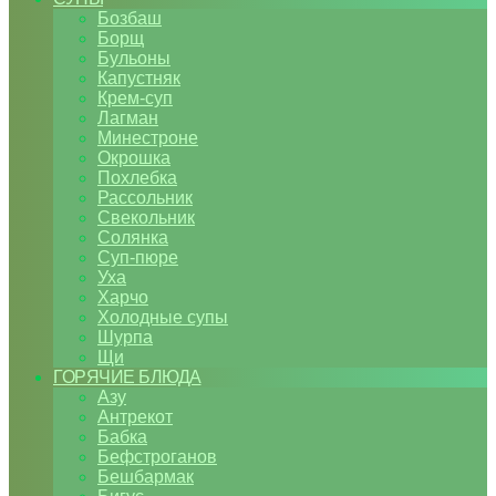
Бозбаш
Борщ
Бульоны
Капустняк
Крем-суп
Лагман
Минестроне
Окрошка
Похлебка
Рассольник
Свекольник
Солянка
Суп-пюре
Уха
Харчо
Холодные супы
Шурпа
Щи
ГОРЯЧИЕ БЛЮДА
Азу
Антрекот
Бабка
Бефстроганов
Бешбармак