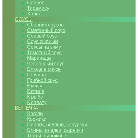
Сорбет
Тирамису
Халва
СОУСЫ
Сборник соусов
Сметанный соус
Соевый соус
Соус сырный
Соусы на зиму
Томатный соус
Маринады
Чесночный соус
Блюда в соусе
Горчица
Грибной соус
К мясу
К птице
К рыбе
К салату
ВЫПЕЧКА
Вафли
Коржики
Пироги, беляши, чебуреки
Блины, оладьи, сырники
Торты, пирожные