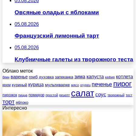
05.08.2026
Овсяные оладьи с яблоками
05.08.2026
Французский лимонный тарт
05.08.2026
Клубничные галеты из творожного теста
Облако меток
зима
котлета
варенье
капуста
гриб
духовка
запеканка
блин
кефир
пирог
печенье
курица
мультиварке
куриный
крем
мясо
огурец
салат
соус
помидор
пирожок
пицца
простой
рецепт
творожный
тест
торт
яблоко
Интересно