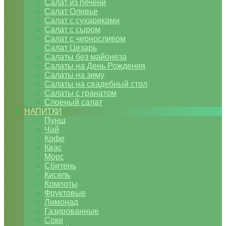
Салат из печени
Салат Оливье
Салат с сухариками
Салат с сыром
Салат с черносливом
Салат Цезарь
Салаты без майонеза
Салаты на День Рождения
Салаты на зиму
Салаты на свадебный стол
Салаты с гранатом
Слоеный салат
НАПИТКИ
Пунш
Чай
Кофе
Квас
Морс
Сбитень
Кисель
Компоты
Фруктовые
Лимонад
Газированные
Соки