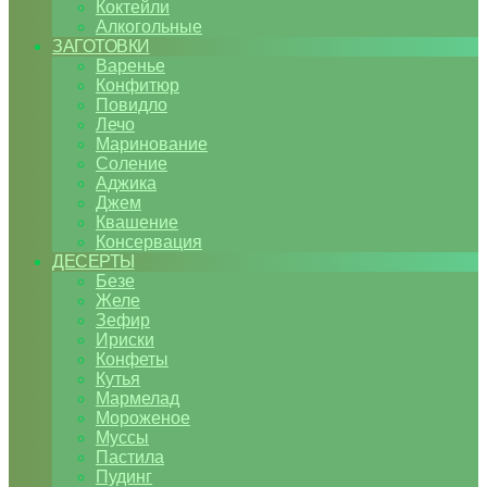
Коктейли
Алкогольные
ЗАГОТОВКИ
Варенье
Конфитюр
Повидло
Лечо
Маринование
Соление
Аджика
Джем
Квашение
Консервация
ДЕСЕРТЫ
Безе
Желе
Зефир
Ириски
Конфеты
Кутья
Мармелад
Мороженое
Муссы
Пастила
Пудинг