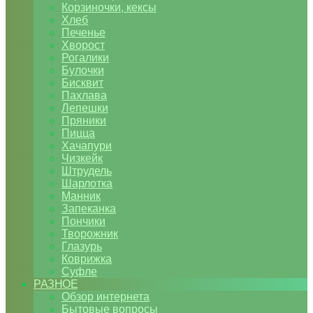
Корзиночки, кексы
Хлеб
Печенье
Хворост
Рогалики
Булочки
Бисквит
Пахлава
Лепешки
Пряники
Пицца
Хачапури
Чизкейк
Штрудель
Шарлотка
Манник
Запеканка
Пончики
Творожник
Глазурь
Коврижка
Суфле
РАЗНОЕ
Обзор интернета
Бытовые вопросы