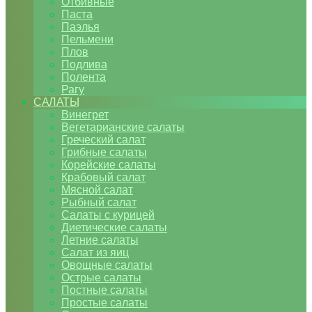
Отбивные
Паста
Паэлья
Пельмени
Плов
Подлива
Полента
Рагу
САЛАТЫ
Винегрет
Вегетарианские салаты
Греческий салат
Грибные салаты
Корейские салаты
Крабовый салат
Мясной салат
Рыбный салат
Салаты с курицей
Диетические салаты
Летние салаты
Салат из яиц
Овощные салаты
Острые салаты
Постные салаты
Простые салаты