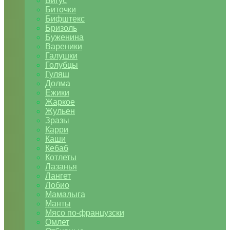
Бигус
Биточки
Бифштекс
Бризоль
Буженина
Вареники
Галушки
Голубцы
Гуляш
Долма
Ежики
Жаркое
Жульен
Зразы
Карри
Каши
Кебаб
Котлеты
Лазанья
Лангет
Лобио
Мамалыга
Манты
Мясо по-французски
Омлет