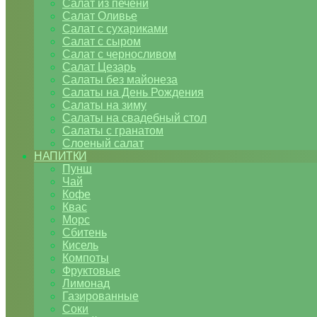
Салат из печени
Салат Оливье
Салат с сухариками
Салат с сыром
Салат с черносливом
Салат Цезарь
Салаты без майонеза
Салаты на День Рождения
Салаты на зиму
Салаты на свадебный стол
Салаты с гранатом
Слоеный салат
НАПИТКИ
Пунш
Чай
Кофе
Квас
Морс
Сбитень
Кисель
Компоты
Фруктовые
Лимонад
Газированные
Соки