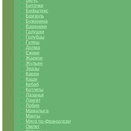
Бигус
Биточки
Бифштекс
Бризоль
Буженина
Вареники
Галушки
Голубцы
Гуляш
Долма
Ежики
Жаркое
Жульен
Зразы
Карри
Каши
Кебаб
Котлеты
Лазанья
Лангет
Лобио
Мамалыга
Манты
Мясо по-французски
Омлет