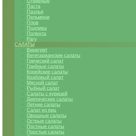
Отбивные
Паста
Паэлья
Пельмени
Плов
Подлива
Полента
Рагу
САЛАТЫ
Винегрет
Вегетарианские салаты
Греческий салат
Грибные салаты
Корейские салаты
Крабовый салат
Мясной салат
Рыбный салат
Салаты с курицей
Диетические салаты
Летние салаты
Салат из яиц
Овощные салаты
Острые салаты
Постные салаты
Простые салаты