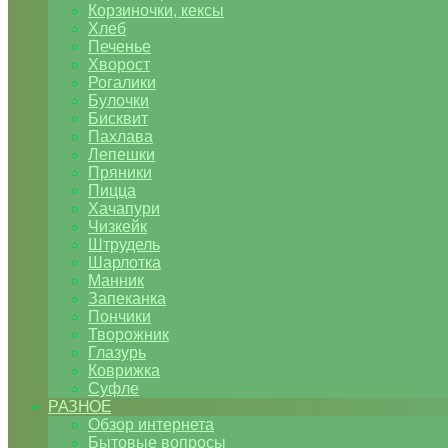
Корзиночки, кексы
Хлеб
Печенье
Хворост
Рогалики
Булочки
Бисквит
Пахлава
Лепешки
Пряники
Пицца
Хачапури
Чизкейк
Штрудель
Шарлотка
Манник
Запеканка
Пончики
Творожник
Глазурь
Коврижка
Суфле
РАЗНОЕ
Обзор интернета
Бытовые вопросы