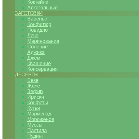
Коктейли
Алкогольные
ЗАГОТОВКИ
Варенье
Конфитюр
Повидло
Лечо
Маринование
Соление
Аджика
Джем
Квашение
Консервация
ДЕСЕРТЫ
Безе
Желе
Зефир
Ириски
Конфеты
Кутья
Мармелад
Мороженое
Муссы
Пастила
Пудинг