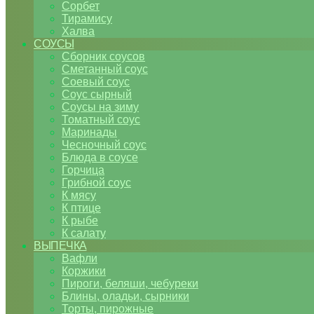
Сорбет
Тирамису
Халва
СОУСЫ
Сборник соусов
Сметанный соус
Соевый соус
Соус сырный
Соусы на зиму
Томатный соус
Маринады
Чесночный соус
Блюда в соусе
Горчица
Грибной соус
К мясу
К птице
К рыбе
К салату
ВЫПЕЧКА
Вафли
Коржики
Пироги, беляши, чебуреки
Блины, оладьи, сырники
Торты, пирожные