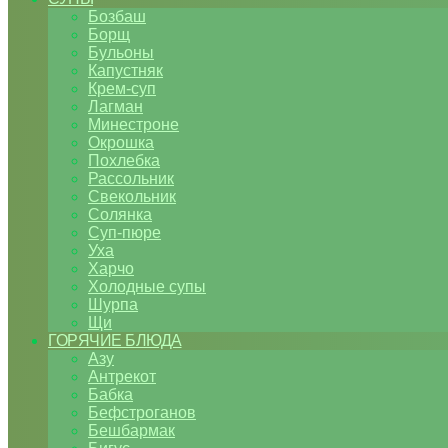
Бозбаш
Борщ
Бульоны
Капустняк
Крем-суп
Лагман
Минестроне
Окрошка
Похлебка
Рассольник
Свекольник
Солянка
Суп-пюре
Уха
Харчо
Холодные супы
Шурпа
Щи
ГОРЯЧИЕ БЛЮДА
Азу
Антрекот
Бабка
Бефстроганов
Бешбармак