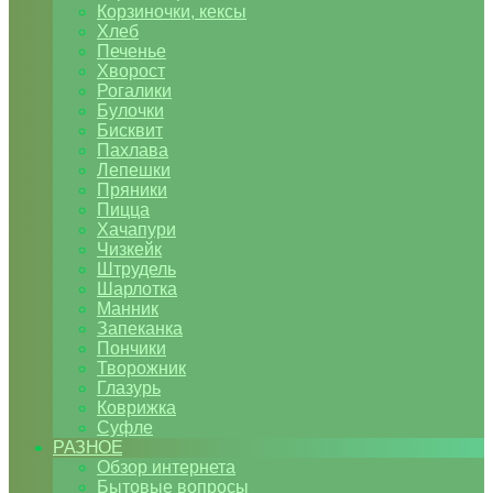
Корзиночки, кексы
Хлеб
Печенье
Хворост
Рогалики
Булочки
Бисквит
Пахлава
Лепешки
Пряники
Пицца
Хачапури
Чизкейк
Штрудель
Шарлотка
Манник
Запеканка
Пончики
Творожник
Глазурь
Коврижка
Суфле
РАЗНОЕ
Обзор интернета
Бытовые вопросы