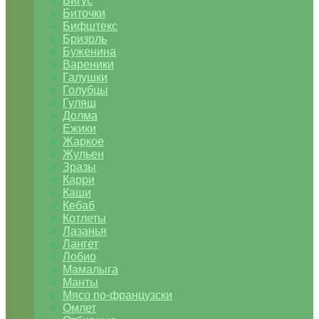
Бигус
Биточки
Бифштекс
Бризоль
Буженина
Вареники
Галушки
Голубцы
Гуляш
Долма
Ежики
Жаркое
Жульен
Зразы
Карри
Каши
Кебаб
Котлеты
Лазанья
Лангет
Лобио
Мамалыга
Манты
Мясо по-французски
Омлет