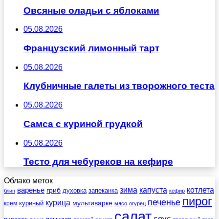
Овсяные оладьи с яблоками
05.08.2026
Французский лимонный тарт
05.08.2026
Клубничные галеты из творожного теста
05.08.2026
Самса с куриной грудкой
05.08.2026
Тесто для чебуреков на кефире
Облако меток
зима
котлета
варенье
капуста
гриб
духовка
запеканка
блин
кефир
пирог
печенье
курица
мультиварке
куриный
крем
мясо
огурец
салат
соус