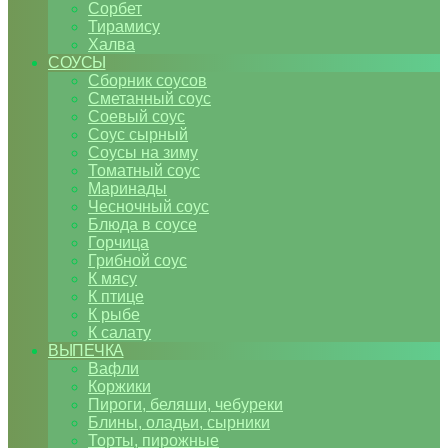
Сорбет
Тирамису
Халва
СОУСЫ
Сборник соусов
Сметанный соус
Соевый соус
Соус сырный
Соусы на зиму
Томатный соус
Маринады
Чесночный соус
Блюда в соусе
Горчица
Грибной соус
К мясу
К птице
К рыбе
К салату
ВЫПЕЧКА
Вафли
Коржики
Пироги, беляши, чебуреки
Блины, оладьи, сырники
Торты, пирожные