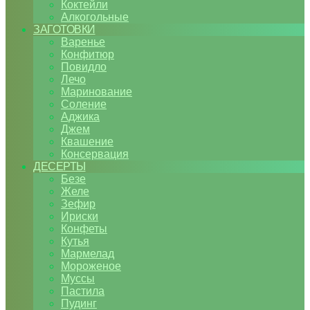
Коктейли
Алкогольные
ЗАГОТОВКИ
Варенье
Конфитюр
Повидло
Лечо
Маринование
Соление
Аджика
Джем
Квашение
Консервация
ДЕСЕРТЫ
Безе
Желе
Зефир
Ириски
Конфеты
Кутья
Мармелад
Мороженое
Муссы
Пастила
Пудинг