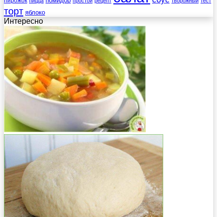
помидор
пирожок
пицца
простой
рецепт
творожный
тест
торт
яблоко
Интересно