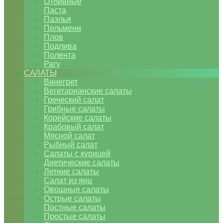
Отбивные
Паста
Паэлья
Пельмени
Плов
Подлива
Полента
Рагу
САЛАТЫ
Винегрет
Вегетарианские салаты
Греческий салат
Грибные салаты
Корейские салаты
Крабовый салат
Мясной салат
Рыбный салат
Салаты с курицей
Диетические салаты
Летние салаты
Салат из яиц
Овощные салаты
Острые салаты
Постные салаты
Простые салаты