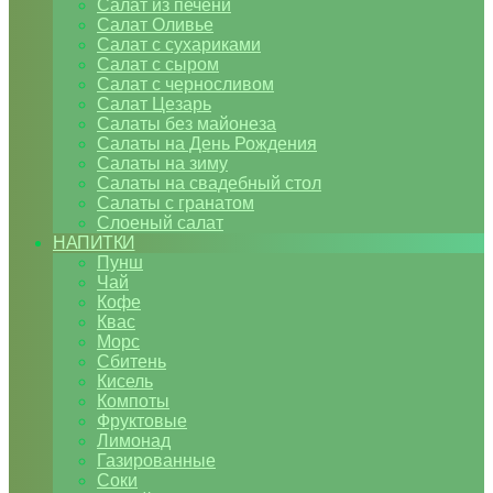
Салат из печени
Салат Оливье
Салат с сухариками
Салат с сыром
Салат с черносливом
Салат Цезарь
Салаты без майонеза
Салаты на День Рождения
Салаты на зиму
Салаты на свадебный стол
Салаты с гранатом
Слоеный салат
НАПИТКИ
Пунш
Чай
Кофе
Квас
Морс
Сбитень
Кисель
Компоты
Фруктовые
Лимонад
Газированные
Соки