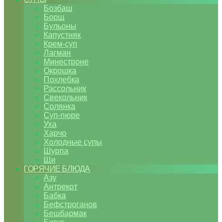
Бозбаш
Борщ
Бульоны
Капустняк
Крем-суп
Лагман
Минестроне
Окрошка
Похлебка
Рассольник
Свекольник
Солянка
Суп-пюре
Уха
Харчо
Холодные супы
Шурпа
Щи
ГОРЯЧИЕ БЛЮДА
Азу
Антрекот
Бабка
Бефстроганов
Бешбармак