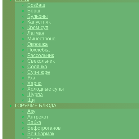
Бозбаш
Борщ
Бульоны
Капустняк
Крем-суп
Лагман
Минестроне
Окрошка
Похлебка
Рассольник
Свекольник
Солянка
Суп-пюре
Уха
Харчо
Холодные супы
Шурпа
Щи
ГОРЯЧИЕ БЛЮДА
Азу
Антрекот
Бабка
Бефстроганов
Бешбармак