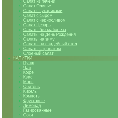
Салат из печени
Салат Оливье
Салат с сухариками
Салат с сыром
Салат с черносливом
Салат Цезарь
Салаты без майонеза
Салаты на День Рождения
Салаты на зиму
Салаты на свадебный стол
Салаты с гранатом
Слоеный салат
НАПИТКИ
Пунш
Чай
Кофе
Квас
Морс
Сбитень
Кисель
Компоты
Фруктовые
Лимонад
Газированные
Соки