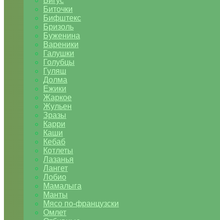
Бигус
Биточки
Бифштекс
Бризоль
Буженина
Вареники
Галушки
Голубцы
Гуляш
Долма
Ежики
Жаркое
Жульен
Зразы
Карри
Каши
Кебаб
Котлеты
Лазанья
Лангет
Лобио
Мамалыга
Манты
Мясо по-французски
Омлет