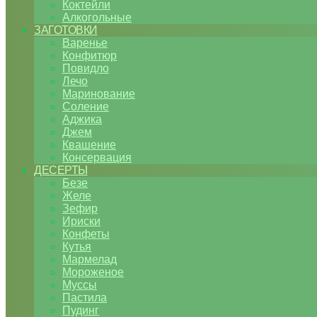
Коктейли
Алкогольные
ЗАГОТОВКИ
Варенье
Конфитюр
Повидло
Лечо
Маринование
Соление
Аджика
Джем
Квашение
Консервация
ДЕСЕРТЫ
Безе
Желе
Зефир
Ириски
Конфеты
Кутья
Мармелад
Мороженое
Муссы
Пастила
Пудинг