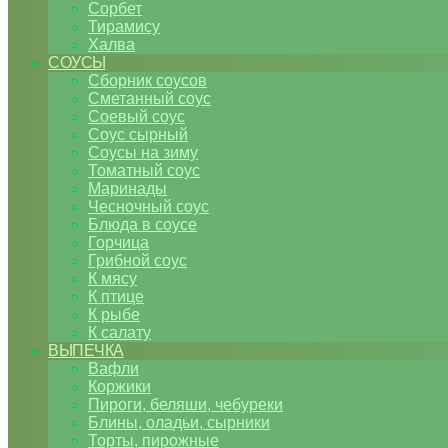
Сорбет
Тирамису
Халва
СОУСЫ
Сборник соусов
Сметанный соус
Соевый соус
Соус сырный
Соусы на зиму
Томатный соус
Маринады
Чесночный соус
Блюда в соусе
Горчица
Грибной соус
К мясу
К птице
К рыбе
К салату
ВЫПЕЧКА
Вафли
Коржики
Пироги, беляши, чебуреки
Блины, оладьи, сырники
Торты, пирожные