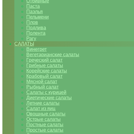
Отбивные
Паста
Паэлья
Пельмени
Плов
Подлива
Полента
Рагу
САЛАТЫ
Винегрет
Вегетарианские салаты
Греческий салат
Грибные салаты
Корейские салаты
Крабовый салат
Мясной салат
Рыбный салат
Салаты с курицей
Диетические салаты
Летние салаты
Салат из яиц
Овощные салаты
Острые салаты
Постные салаты
Простые салаты