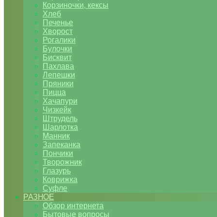
Корзиночки, кексы
Хлеб
Печенье
Хворост
Рогалики
Булочки
Бисквит
Пахлава
Лепешки
Пряники
Пицца
Хачапури
Чизкейк
Штрудель
Шарлотка
Манник
Запеканка
Пончики
Творожник
Глазурь
Коврижка
Суфле
РАЗНОЕ
Обзор интернета
Бытовые вопросы