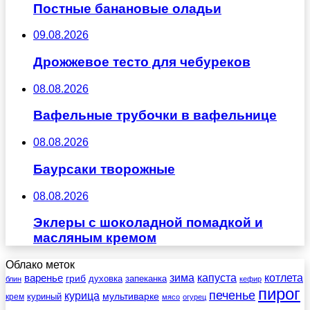
Постные банановые оладьи
09.08.2026
Дрожжевое тесто для чебуреков
08.08.2026
Вафельные трубочки в вафельнице
08.08.2026
Баурсаки творожные
08.08.2026
Эклеры с шоколадной помадкой и
масляным кремом
Облако меток
зима
котлета
варенье
капуста
гриб
духовка
запеканка
блин
кефир
пирог
печенье
курица
мультиварке
куриный
крем
мясо
огурец