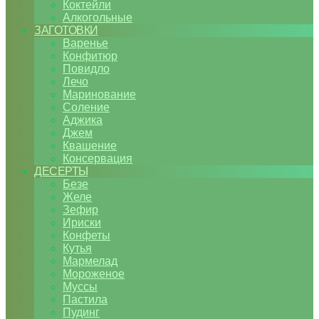
Коктейли
Алкогольные
ЗАГОТОВКИ
Варенье
Конфитюр
Повидло
Лечо
Маринование
Соление
Аджика
Джем
Квашение
Консервация
ДЕСЕРТЫ
Безе
Желе
Зефир
Ириски
Конфеты
Кутья
Мармелад
Мороженое
Муссы
Пастила
Пудинг