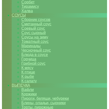
Сорбет
Тирамису
Халва
СОУСЫ
Сборник соусов
Сметанный соус
Соевый соус
Соус сырный
Соусы на зиму
Томатный соус
Маринады
Чесночный соус
Блюда в соусе
Горчица
Грибной соус
К мясу
К птице
К рыбе
К салату
ВЫПЕЧКА
Вафли
Коржики
Пироги, беляши, чебуреки
Блины, оладьи, сырники
Торты, пирожные