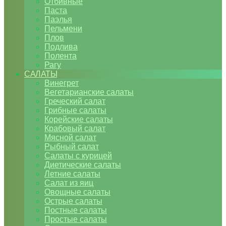
Отбивные
Паста
Паэлья
Пельмени
Плов
Подлива
Полента
Рагу
САЛАТЫ
Винегрет
Вегетарианские салаты
Греческий салат
Грибные салаты
Корейские салаты
Крабовый салат
Мясной салат
Рыбный салат
Салаты с курицей
Диетические салаты
Летние салаты
Салат из яиц
Овощные салаты
Острые салаты
Постные салаты
Простые салаты