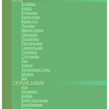
Бозбаш
Борщ
Бульоны
Капустняк
Крем-суп
Лагман
Минестроне
Окрошка
Похлебка
Рассольник
Свекольник
Солянка
Суп-пюре
Уха
Харчо
Холодные супы
Шурпа
Щи
ГОРЯЧИЕ БЛЮДА
Азу
Антрекот
Бабка
Бефстроганов
Бешбармак