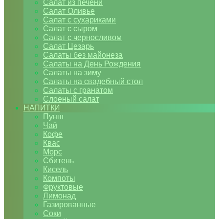
Салат из печени
Салат Оливье
Салат с сухариками
Салат с сыром
Салат с черносливом
Салат Цезарь
Салаты без майонеза
Салаты на День Рождения
Салаты на зиму
Салаты на свадебный стол
Салаты с гранатом
Слоеный салат
НАПИТКИ
Пунш
Чай
Кофе
Квас
Морс
Сбитень
Кисель
Компоты
Фруктовые
Лимонад
Газированные
Соки