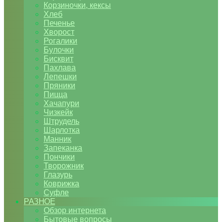
Корзиночки, кексы
Хлеб
Печенье
Хворост
Рогалики
Булочки
Бисквит
Пахлава
Лепешки
Пряники
Пицца
Хачапури
Чизкейк
Штрудель
Шарлотка
Манник
Запеканка
Пончики
Творожник
Глазурь
Коврижка
Суфле
РАЗНОЕ
Обзор интернета
Бытовые вопросы