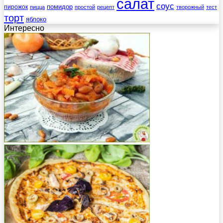
салат
соус
помидор
пирожок
пицца
простой
рецепт
творожный
тест
торт
яблоко
Интересно