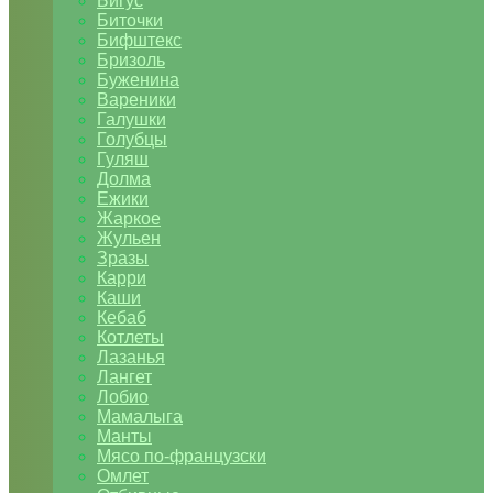
Бигус
Биточки
Бифштекс
Бризоль
Буженина
Вареники
Галушки
Голубцы
Гуляш
Долма
Ежики
Жаркое
Жульен
Зразы
Карри
Каши
Кебаб
Котлеты
Лазанья
Лангет
Лобио
Мамалыга
Манты
Мясо по-французски
Омлет