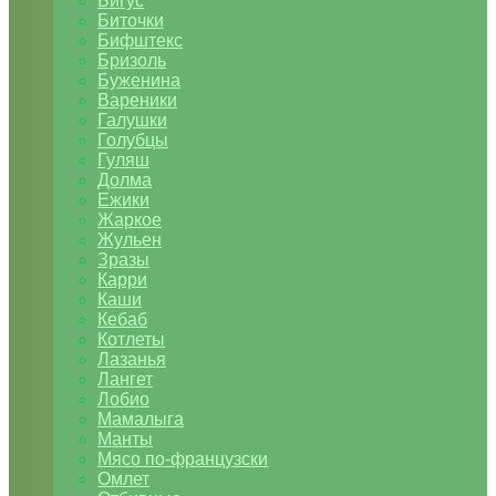
Бигус
Биточки
Бифштекс
Бризоль
Буженина
Вареники
Галушки
Голубцы
Гуляш
Долма
Ежики
Жаркое
Жульен
Зразы
Карри
Каши
Кебаб
Котлеты
Лазанья
Лангет
Лобио
Мамалыга
Манты
Мясо по-французски
Омлет