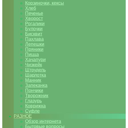
Корзиночки, кексы
Хлеб
Печенье
Хворост
Рогалики
Булочки
Бисквит
Пахлава
Лепешки
Пряники
Пицца
Хачапури
Чизкейк
Штрудель
Шарлотка
Манник
Запеканка
Пончики
Творожник
Глазурь
Коврижка
Суфле
РАЗНОЕ
Обзор интернета
Бытовые вопросы