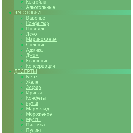
Коктейли
Алкогольные
ЗАГОТОВКИ
Варенье
Конфитюр
Повидло
Лечо
Маринование
Соление
Аджика
Джем
Квашение
Консервация
ДЕСЕРТЫ
Безе
Желе
Зефир
Ириски
Конфеты
Кутья
Мармелад
Мороженое
Муссы
Пастила
Пудинг