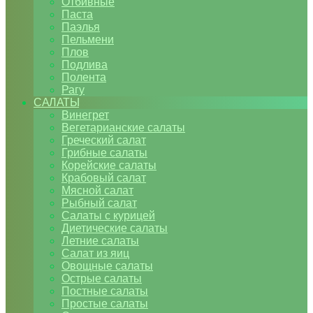
Отбивные
Паста
Паэлья
Пельмени
Плов
Подлива
Полента
Рагу
САЛАТЫ
Винегрет
Вегетарианские салаты
Греческий салат
Грибные салаты
Корейские салаты
Крабовый салат
Мясной салат
Рыбный салат
Салаты с курицей
Диетические салаты
Летние салаты
Салат из яиц
Овощные салаты
Острые салаты
Постные салаты
Простые салаты