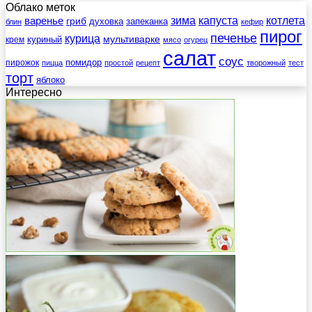
Облако меток
зима
котлета
варенье
капуста
гриб
духовка
запеканка
блин
кефир
пирог
печенье
курица
мультиварке
куриный
крем
мясо
огурец
салат
соус
помидор
пирожок
пицца
простой
рецепт
творожный
тест
торт
яблоко
Интересно