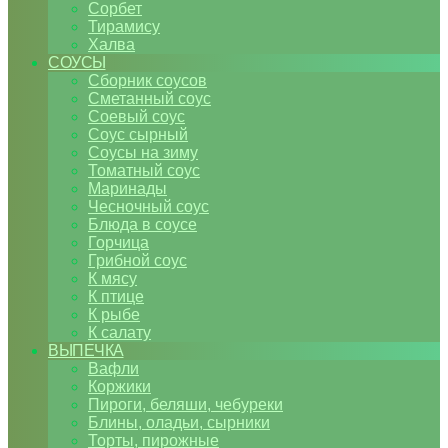
Сорбет
Тирамису
Халва
СОУСЫ
Сборник соусов
Сметанный соус
Соевый соус
Соус сырный
Соусы на зиму
Томатный соус
Маринады
Чесночный соус
Блюда в соусе
Горчица
Грибной соус
К мясу
К птице
К рыбе
К салату
ВЫПЕЧКА
Вафли
Коржики
Пироги, беляши, чебуреки
Блины, оладьи, сырники
Торты, пирожные