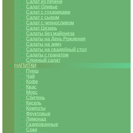
Салат из печени
Салат Оливье
Салат с сухариками
Салат с сыром
Салат с черносливом
Салат Цезарь
Салаты без майонеза
Салаты на День Рождения
Салаты на зиму
Салаты на свадебный стол
Салаты с гранатом
Слоеный салат
НАПИТКИ
Пунш
Чай
Кофе
Квас
Морс
Сбитень
Кисель
Компоты
Фруктовые
Лимонад
Газированные
Соки