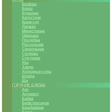
Бозбаш
Борщ
Бульоны
Капустняк
Крем-суп
Лагман
Минестроне
Окрошка
Похлебка
Рассольник
Свекольник
Солянка
Суп-пюре
Уха
Харчо
Холодные супы
Шурпа
Щи
ГОРЯЧИЕ БЛЮДА
Азу
Антрекот
Бабка
Бефстроганов
Бешбармак