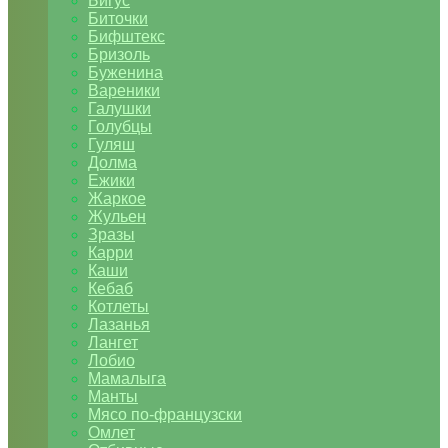
Бигус
Биточки
Бифштекс
Бризоль
Буженина
Вареники
Галушки
Голубцы
Гуляш
Долма
Ежики
Жаркое
Жульен
Зразы
Карри
Каши
Кебаб
Котлеты
Лазанья
Лангет
Лобио
Мамалыга
Манты
Мясо по-французски
Омлет