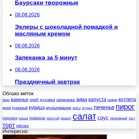
Баурсаки творожные
08.08.2026
Эклеры с шоколадной помадкой и
масляным кремом
08.08.2026
Запеканка за 5 минут
08.08.2026
Праздничный завтрак
Облако меток
зима
котлета
варенье
капуста
гриб
духовка
запеканка
блин
кефир
пирог
печенье
курица
мультиварке
куриный
крем
мясо
огурец
салат
соус
помидор
пирожок
пицца
простой
рецепт
творожный
тест
торт
яблоко
Интересно