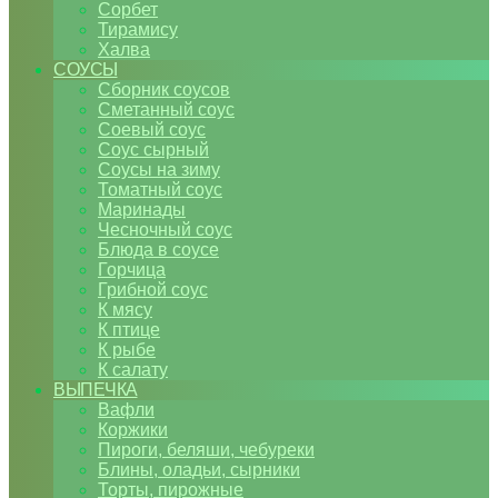
Сорбет
Тирамису
Халва
СОУСЫ
Сборник соусов
Сметанный соус
Соевый соус
Соус сырный
Соусы на зиму
Томатный соус
Маринады
Чесночный соус
Блюда в соусе
Горчица
Грибной соус
К мясу
К птице
К рыбе
К салату
ВЫПЕЧКА
Вафли
Коржики
Пироги, беляши, чебуреки
Блины, оладьи, сырники
Торты, пирожные