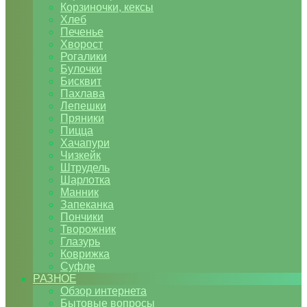
Корзиночки, кексы
Хлеб
Печенье
Хворост
Рогалики
Булочки
Бисквит
Пахлава
Лепешки
Пряники
Пицца
Хачапури
Чизкейк
Штрудель
Шарлотка
Манник
Запеканка
Пончики
Творожник
Глазурь
Коврижка
Суфле
РАЗНОЕ
Обзор интернета
Бытовые вопросы