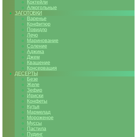
Коктейли
Алкогольные
ЗАГОТОВКИ
Варенье
Конфитюр
Повидло
Лечо
Маринование
Соление
Аджика
Джем
Квашение
Консервация
ДЕСЕРТЫ
Безе
Желе
Зефир
Ириски
Конфеты
Кутья
Мармелад
Мороженое
Муссы
Пастила
Пудинг