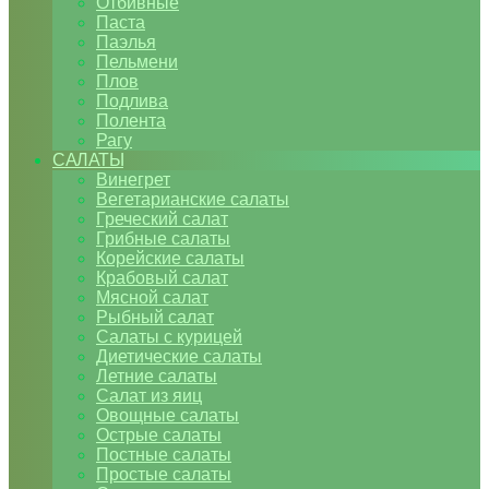
Отбивные
Паста
Паэлья
Пельмени
Плов
Подлива
Полента
Рагу
САЛАТЫ
Винегрет
Вегетарианские салаты
Греческий салат
Грибные салаты
Корейские салаты
Крабовый салат
Мясной салат
Рыбный салат
Салаты с курицей
Диетические салаты
Летние салаты
Салат из яиц
Овощные салаты
Острые салаты
Постные салаты
Простые салаты