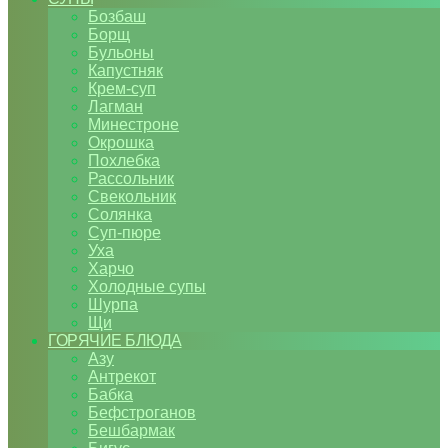
Бозбаш
Борщ
Бульоны
Капустняк
Крем-суп
Лагман
Минестроне
Окрошка
Похлебка
Рассольник
Свекольник
Солянка
Суп-пюре
Уха
Харчо
Холодные супы
Шурпа
Щи
ГОРЯЧИЕ БЛЮДА
Азу
Антрекот
Бабка
Бефстроганов
Бешбармак