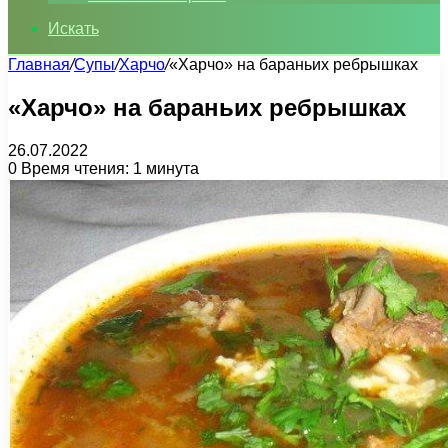
Искать
Главная
/
Супы
/
Харчо
/
«Харчо» на бараньих ребрышках
«Харчо» на бараньих ребрышках
26.07.2022
0
Время чтения: 1 минута