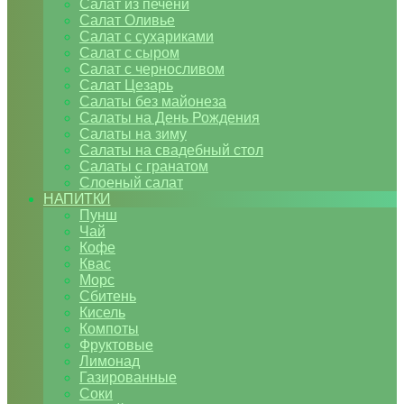
Салат из печени
Салат Оливье
Салат с сухариками
Салат с сыром
Салат с черносливом
Салат Цезарь
Салаты без майонеза
Салаты на День Рождения
Салаты на зиму
Салаты на свадебный стол
Салаты с гранатом
Слоеный салат
НАПИТКИ
Пунш
Чай
Кофе
Квас
Морс
Сбитень
Кисель
Компоты
Фруктовые
Лимонад
Газированные
Соки