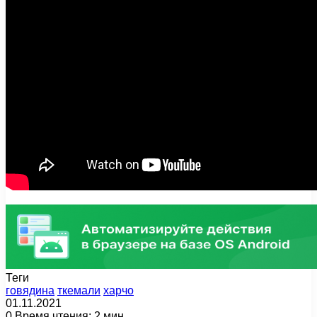
Теги
говядина
ткемали
харчо
01.11.2021
0
Время чтения: 2 мин.