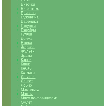
Бигус
Биточки
Бифштекс
Бризоль
Буженина
Вареники
Галушки
Голубцы
Гуляш
Долма
Ежики
Жаркое
Жульен
Зразы
Карри
Каши
Кебаб
Котлеты
Лазанья
Лангет
Лобио
Мамалыга
Манты
Мясо по-французски
Омлет