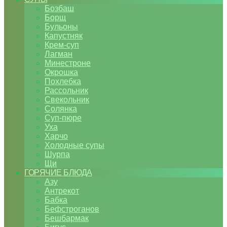
Бозбаш
Борщ
Бульоны
Капустняк
Крем-суп
Лагман
Минестроне
Окрошка
Похлебка
Рассольник
Свекольник
Солянка
Суп-пюре
Уха
Харчо
Холодные супы
Шурпа
Щи
ГОРЯЧИЕ БЛЮДА
Азу
Антрекот
Бабка
Бефстроганов
Бешбармак