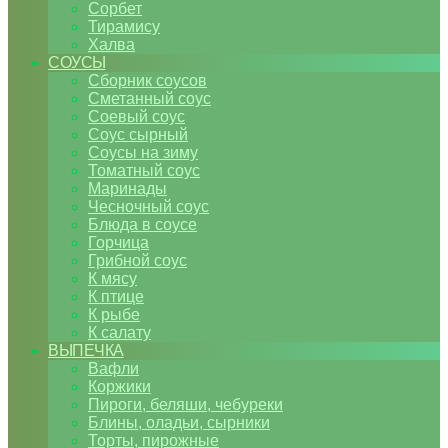
Сорбет
Тирамису
Халва
СОУСЫ
Сборник соусов
Сметанный соус
Соевый соус
Соус сырный
Соусы на зиму
Томатный соус
Маринады
Чесночный соус
Блюда в соусе
Горчица
Грибной соус
К мясу
К птице
К рыбе
К салату
ВЫПЕЧКА
Вафли
Коржики
Пироги, беляши, чебуреки
Блины, оладьи, сырники
Торты, пирожные