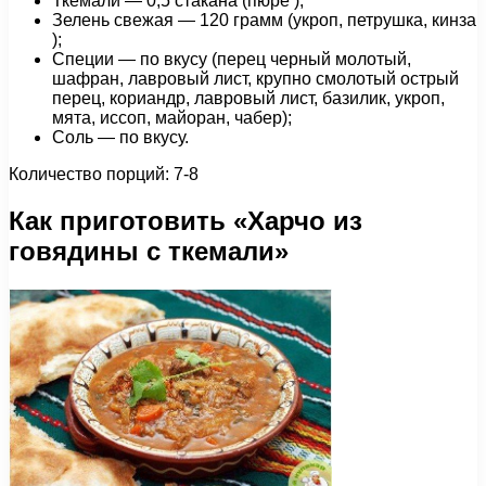
Ткемали — 0,5 стакана (пюре );
Зелень свежая — 120 грамм (укроп, петрушка, кинза
);
Специи — по вкусу (перец черный молотый,
шафран, лавровый лист, крупно смолотый острый
перец, кориандр, лавровый лист, базилик, укроп,
мята, иссоп, майоран, чабер);
Соль — по вкусу.
Количество порций: 7-8
Как приготовить «Харчо из
говядины с ткемали»