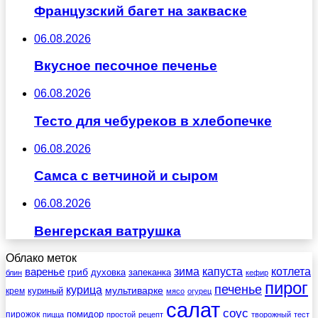
Французский багет на закваске
06.08.2026
Вкусное песочное печенье
06.08.2026
Тесто для чебуреков в хлебопечке
06.08.2026
Самса с ветчиной и сыром
06.08.2026
Венгерская ватрушка
Облако меток
зима
котлета
варенье
капуста
гриб
духовка
запеканка
блин
кефир
пирог
печенье
курица
мультиварке
куриный
крем
мясо
огурец
салат
соус
помидор
пирожок
пицца
простой
рецепт
творожный
тест