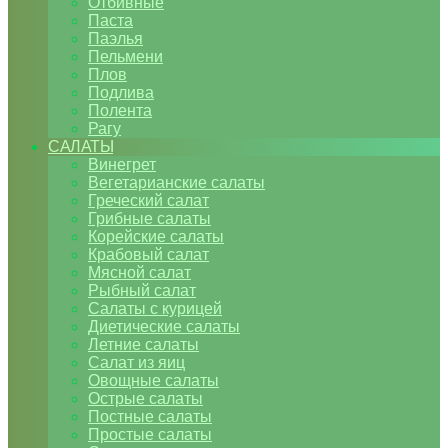
Отбивные
Паста
Паэлья
Пельмени
Плов
Подлива
Полента
Рагу
САЛАТЫ
Винегрет
Вегетарианские салаты
Греческий салат
Грибные салаты
Корейские салаты
Крабовый салат
Мясной салат
Рыбный салат
Салаты с курицей
Диетические салаты
Летние салаты
Салат из яиц
Овощные салаты
Острые салаты
Постные салаты
Простые салаты