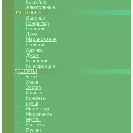
Коктейли
Алкогольные
ЗАГОТОВКИ
Варенье
Конфитюр
Повидло
Лечо
Маринование
Соление
Аджика
Джем
Квашение
Консервация
ДЕСЕРТЫ
Безе
Желе
Зефир
Ириски
Конфеты
Кутья
Мармелад
Мороженое
Муссы
Пастила
Пудинг