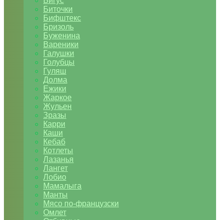
Бигус
Биточки
Бифштекс
Бризоль
Буженина
Вареники
Галушки
Голубцы
Гуляш
Долма
Ежики
Жаркое
Жульен
Зразы
Карри
Каши
Кебаб
Котлеты
Лазанья
Лангет
Лобио
Мамалыга
Манты
Мясо по-французски
Омлет