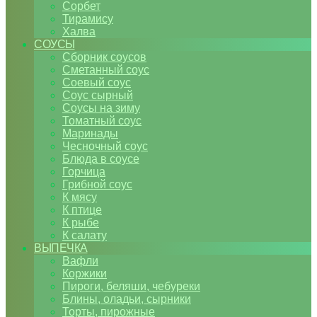
Сорбет
Тирамису
Халва
СОУСЫ
Сборник соусов
Сметанный соус
Соевый соус
Соус сырный
Соусы на зиму
Томатный соус
Маринады
Чесночный соус
Блюда в соусе
Горчица
Грибной соус
К мясу
К птице
К рыбе
К салату
ВЫПЕЧКА
Вафли
Коржики
Пироги, беляши, чебуреки
Блины, оладьи, сырники
Торты, пирожные