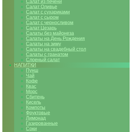
Салат из печени
Салат Оливье
Салат с сухариками
Салат с сыром
Салат с черносливом
Салат Цезарь
Салаты без майонеза
Салаты на День Рождения
Салаты на зиму
Салаты на свадебный стол
Салаты с гранатом
Слоеный салат
НАПИТКИ
Пунш
Чай
Кофе
Квас
Морс
Сбитень
Кисель
Компоты
Фруктовые
Лимонад
Газированные
Соки