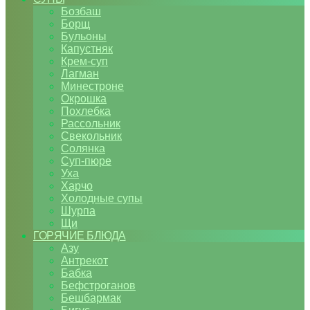
Бозбаш
Борщ
Бульоны
Капустняк
Крем-суп
Лагман
Минестроне
Окрошка
Похлебка
Рассольник
Свекольник
Солянка
Суп-пюре
Уха
Харчо
Холодные супы
Шурпа
Щи
ГОРЯЧИЕ БЛЮДА
Азу
Антрекот
Бабка
Бефстроганов
Бешбармак