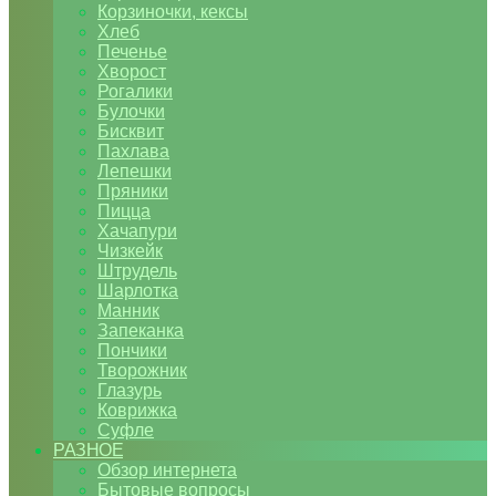
Корзиночки, кексы
Хлеб
Печенье
Хворост
Рогалики
Булочки
Бисквит
Пахлава
Лепешки
Пряники
Пицца
Хачапури
Чизкейк
Штрудель
Шарлотка
Манник
Запеканка
Пончики
Творожник
Глазурь
Коврижка
Суфле
РАЗНОЕ
Обзор интернета
Бытовые вопросы