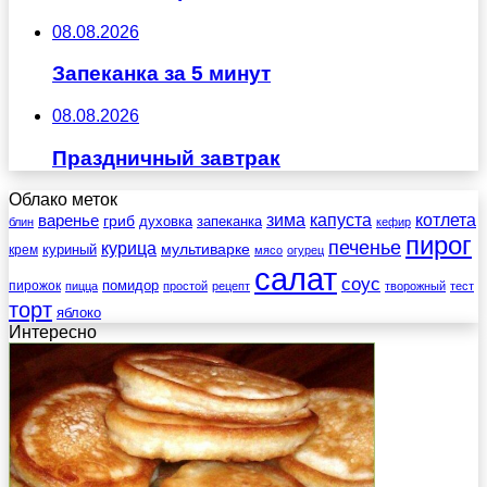
08.08.2026
Запеканка за 5 минут
08.08.2026
Праздничный завтрак
Облако меток
зима
котлета
варенье
капуста
гриб
духовка
запеканка
блин
кефир
пирог
печенье
курица
мультиварке
куриный
крем
мясо
огурец
салат
соус
помидор
пирожок
пицца
простой
рецепт
творожный
тест
торт
яблоко
Интересно