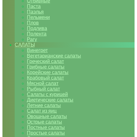
Отбивные
Паста
Паэлья
Пельмени
Плов
Подлива
Полента
Рагу
САЛАТЫ
Винегрет
Вегетарианские салаты
Греческий салат
Грибные салаты
Корейские салаты
Крабовый салат
Мясной салат
Рыбный салат
Салаты с курицей
Диетические салаты
Летние салаты
Салат из яиц
Овощные салаты
Острые салаты
Постные салаты
Простые салаты