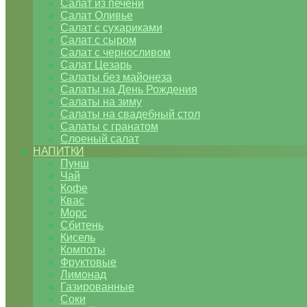
Салат из печени
Салат Оливье
Салат с сухариками
Салат с сыром
Салат с черносливом
Салат Цезарь
Салаты без майонеза
Салаты на День Рождения
Салаты на зиму
Салаты на свадебный стол
Салаты с гранатом
Слоеный салат
НАПИТКИ
Пунш
Чай
Кофе
Квас
Морс
Сбитень
Кисель
Компоты
Фруктовые
Лимонад
Газированные
Соки