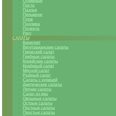
Отбивные
Паста
Паэлья
Пельмени
Плов
Подлива
Полента
Рагу
САЛАТЫ
Винегрет
Вегетарианские салаты
Греческий салат
Грибные салаты
Корейские салаты
Крабовый салат
Мясной салат
Рыбный салат
Салаты с курицей
Диетические салаты
Летние салаты
Салат из яиц
Овощные салаты
Острые салаты
Постные салаты
Простые салаты