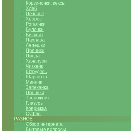
Корзиночки, кексы
Хлеб
Печенье
Хворост
Рогалики
Булочки
Бисквит
Пахлава
Лепешки
Пряники
Пицца
Хачапури
Чизкейк
Штрудель
Шарлотка
Манник
Запеканка
Пончики
Творожник
Глазурь
Коврижка
Суфле
РАЗНОЕ
Обзор интернета
Бытовые вопросы