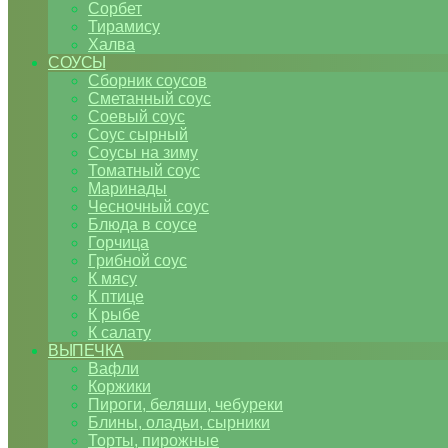
Сорбет
Тирамису
Халва
СОУСЫ
Сборник соусов
Сметанный соус
Соевый соус
Соус сырный
Соусы на зиму
Томатный соус
Маринады
Чесночный соус
Блюда в соусе
Горчица
Грибной соус
К мясу
К птице
К рыбе
К салату
ВЫПЕЧКА
Вафли
Коржики
Пироги, беляши, чебуреки
Блины, оладьи, сырники
Торты, пирожные