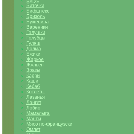
Бигус
Биточки
Бифштекс
Бризоль
Буженина
Вареники
Галушки
Голубцы
Гуляш
Долма
Ежики
Жаркое
Жульен
Зразы
Карри
Каши
Кебаб
Котлеты
Лазанья
Лангет
Лобио
Мамалыга
Манты
Мясо по-французски
Омлет