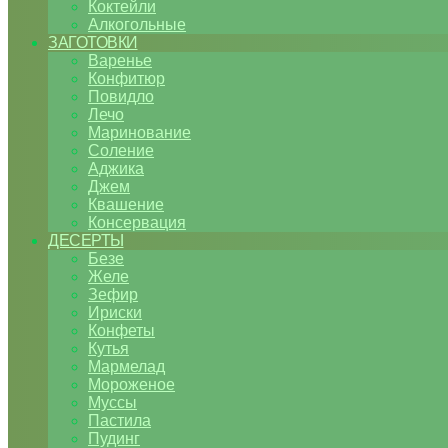
Коктейли
Алкогольные
ЗАГОТОВКИ
Варенье
Конфитюр
Повидло
Лечо
Маринование
Соление
Аджика
Джем
Квашение
Консервация
ДЕСЕРТЫ
Безе
Желе
Зефир
Ириски
Конфеты
Кутья
Мармелад
Мороженое
Муссы
Пастила
Пудинг