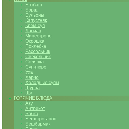
Бозбаш
Борщ
Бульоны
Капустняк
Крем-суп
Лагман
Минестроне
Окрошка
Похлебка
Рассольник
Свекольник
Солянка
Суп-пюре
Уха
Харчо
Холодные супы
Шурпа
Щи
ГОРЯЧИЕ БЛЮДА
Азу
Антрекот
Бабка
Бефстроганов
Бешбармак