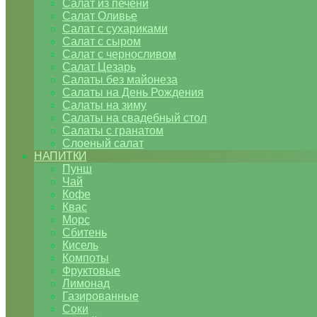
Салат из печени
Салат Оливье
Салат с сухариками
Салат с сыром
Салат с черносливом
Салат Цезарь
Салаты без майонеза
Салаты на День Рождения
Салаты на зиму
Салаты на свадебный стол
Салаты с гранатом
Слоеный салат
НАПИТКИ
Пунш
Чай
Кофе
Квас
Морс
Сбитень
Кисель
Компоты
Фруктовые
Лимонад
Газированные
Соки