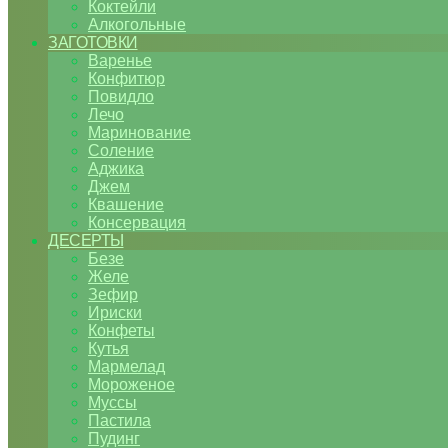
Коктейли
Алкогольные
ЗАГОТОВКИ
Варенье
Конфитюр
Повидло
Лечо
Маринование
Соление
Аджика
Джем
Квашение
Консервация
ДЕСЕРТЫ
Безе
Желе
Зефир
Ириски
Конфеты
Кутья
Мармелад
Мороженое
Муссы
Пастила
Пудинг