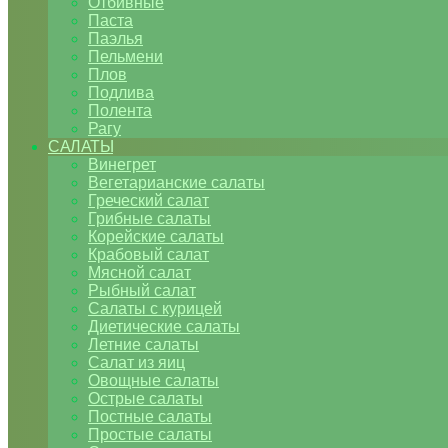
Отбивные
Паста
Паэлья
Пельмени
Плов
Подлива
Полента
Рагу
САЛАТЫ
Винегрет
Вегетарианские салаты
Греческий салат
Грибные салаты
Корейские салаты
Крабовый салат
Мясной салат
Рыбный салат
Салаты с курицей
Диетические салаты
Летние салаты
Салат из яиц
Овощные салаты
Острые салаты
Постные салаты
Простые салаты