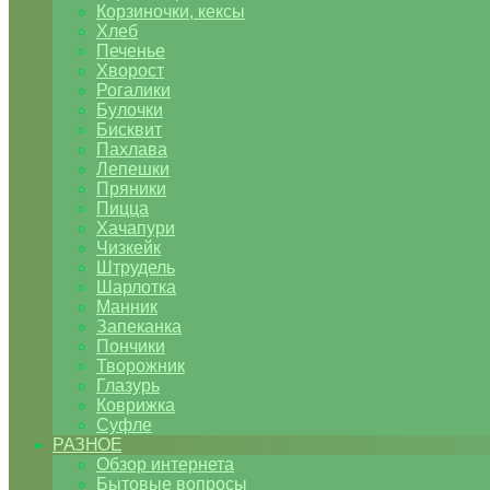
Корзиночки, кексы
Хлеб
Печенье
Хворост
Рогалики
Булочки
Бисквит
Пахлава
Лепешки
Пряники
Пицца
Хачапури
Чизкейк
Штрудель
Шарлотка
Манник
Запеканка
Пончики
Творожник
Глазурь
Коврижка
Суфле
РАЗНОЕ
Обзор интернета
Бытовые вопросы