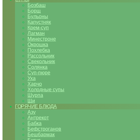
Бозбаш
Борщ
Бульоны
Капустняк
Крем-суп
Лагман
Минестроне
Окрошка
Похлебка
Рассольник
Свекольник
Солянка
Суп-пюре
Уха
Харчо
Холодные супы
Шурпа
Щи
ГОРЯЧИЕ БЛЮДА
Азу
Антрекот
Бабка
Бефстроганов
Бешбармак