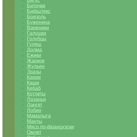
Бигус
Биточки
Бифштекс
Бризоль
Буженина
Вареники
Галушки
Голубцы
Гуляш
Долма
Ежики
Жаркое
Жульен
Зразы
Карри
Каши
Кебаб
Котлеты
Лазанья
Лангет
Лобио
Мамалыга
Манты
Мясо по-французски
Омлет