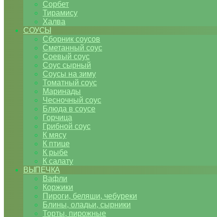
Сорбет
Тирамису
Халва
СОУСЫ
Сборник соусов
Сметанный соус
Соевый соус
Соус сырный
Соусы на зиму
Томатный соус
Маринады
Чесночный соус
Блюда в соусе
Горчица
Грибной соус
К мясу
К птице
К рыбе
К салату
ВЫПЕЧКА
Вафли
Коржики
Пироги, беляши, чебуреки
Блины, оладьи, сырники
Торты, пирожные