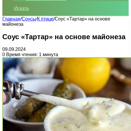
Искать
Главная
/
Соусы
/
К птице
/
Соус «Тартар» на основе
майонеза
Соус «Тартар» на основе майонеза
09.09.2024
0
Время чтения: 1 минута