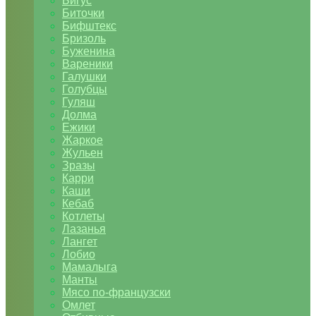
Бигус
Биточки
Бифштекс
Бризоль
Буженина
Вареники
Галушки
Голубцы
Гуляш
Долма
Ежики
Жаркое
Жульен
Зразы
Карри
Каши
Кебаб
Котлеты
Лазанья
Лангет
Лобио
Мамалыга
Манты
Мясо по-французски
Омлет