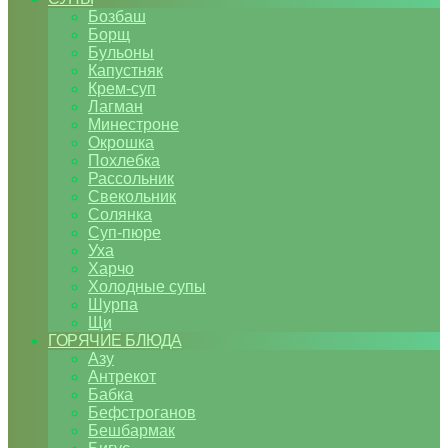
Бозбаш
Борщ
Бульоны
Капустняк
Крем-суп
Лагман
Минестроне
Окрошка
Похлебка
Рассольник
Свекольник
Солянка
Суп-пюре
Уха
Харчо
Холодные супы
Шурпа
Щи
ГОРЯЧИЕ БЛЮДА
Азу
Антрекот
Бабка
Бефстроганов
Бешбармак