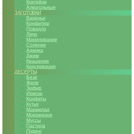
Коктейли
Алкогольные
ЗАГОТОВКИ
Варенье
Конфитюр
Повидло
Лечо
Маринование
Соление
Аджика
Джем
Квашение
Консервация
ДЕСЕРТЫ
Безе
Желе
Зефир
Ириски
Конфеты
Кутья
Мармелад
Мороженое
Муссы
Пастила
Пудинг