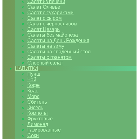
Салат из печени
Салат Оливье
Салат с сухариками
Салат с сыром
Салат с черносливом
Салат Цезарь
Салаты без майонеза
Салаты на День Рождения
Салаты на зиму
Салаты на свадебный стол
Салаты с гранатом
Слоеный салат
НАПИТКИ
Пунш
Чай
Кофе
Квас
Морс
Сбитень
Кисель
Компоты
Фруктовые
Лимонад
Газированные
Соки