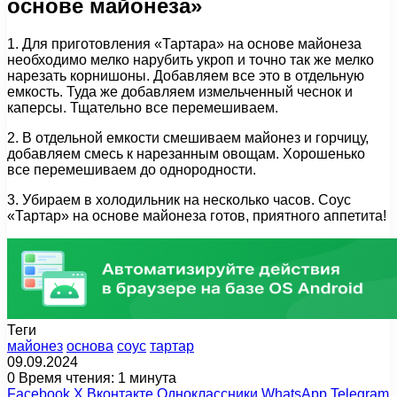
основе майонеза»
1. Для приготовления «Тартара» на основе майонеза
необходимо мелко нарубить укроп и точно так же мелко
нарезать корнишоны. Добавляем все это в отдельную
емкость. Туда же добавляем измельченный чеснок и
каперсы. Тщательно все перемешиваем.
2. В отдельной емкости смешиваем майонез и горчицу,
добавляем смесь к нарезанным овощам. Хорошенько
все перемешиваем до однородности.
3. Убираем в холодильник на несколько часов. Соус
«Тартар» на основе майонеза готов, приятного аппетита!
Теги
майонез
основа
соус
тартар
09.09.2024
0
Время чтения: 1 минута
Facebook
X
Вконтакте
Одноклассники
WhatsApp
Telegram