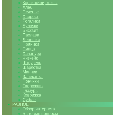
Корзиночки, кексы
Хлеб
Печенье
Хворост
Рогалики
Булочки
Бисквит
Пахлава
Лепешки
Пряники
Пицца
Хачапури
Чизкейк
Штрудель
Шарлотка
Манник
Запеканка
Пончики
Творожник
Глазурь
Коврижка
Суфле
РАЗНОЕ
Обзор интернета
Бытовые вопросы