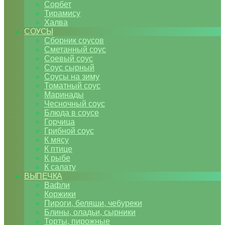
Сорбет
Тирамису
Халва
СОУСЫ
Сборник соусов
Сметанный соус
Соевый соус
Соус сырный
Соусы на зиму
Томатный соус
Маринады
Чесночный соус
Блюда в соусе
Горчица
Грибной соус
К мясу
К птице
К рыбе
К салату
ВЫПЕЧКА
Вафли
Коржики
Пироги, беляши, чебуреки
Блины, оладьи, сырники
Торты, пирожные