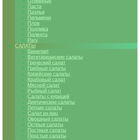
Отбивные
Паста
Паэлья
Пельмени
Плов
Подлива
Полента
Рагу
САЛАТЫ
Винегрет
Вегетарианские салаты
Греческий салат
Грибные салаты
Корейские салаты
Крабовый салат
Мясной салат
Рыбный салат
Салаты с курицей
Диетические салаты
Летние салаты
Салат из яиц
Овощные салаты
Острые салаты
Постные салаты
Простые салаты