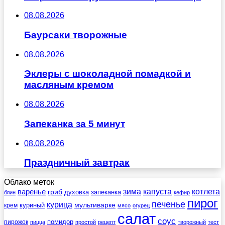
08.08.2026
Баурсаки творожные
08.08.2026
Эклеры с шоколадной помадкой и
масляным кремом
08.08.2026
Запеканка за 5 минут
08.08.2026
Праздничный завтрак
Облако меток
зима
котлета
варенье
капуста
гриб
духовка
запеканка
блин
кефир
пирог
печенье
курица
мультиварке
куриный
крем
мясо
огурец
салат
соус
помидор
пирожок
пицца
простой
рецепт
творожный
тест