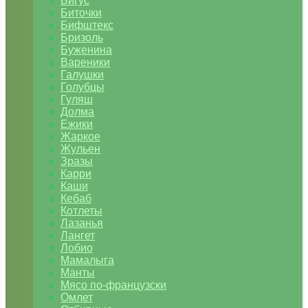
Бигус
Биточки
Бифштекс
Бризоль
Буженина
Вареники
Галушки
Голубцы
Гуляш
Долма
Ежики
Жаркое
Жульен
Зразы
Карри
Каши
Кебаб
Котлеты
Лазанья
Лангет
Лобио
Мамалыга
Манты
Мясо по-французски
Омлет