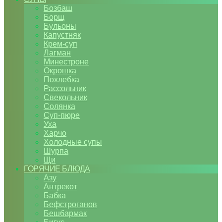
Бозбаш
Борщ
Бульоны
Капустняк
Крем-суп
Лагман
Минестроне
Окрошка
Похлебка
Рассольник
Свекольник
Солянка
Суп-пюре
Уха
Харчо
Холодные супы
Шурпа
Щи
ГОРЯЧИЕ БЛЮДА
Азу
Антрекот
Бабка
Бефстроганов
Бешбармак