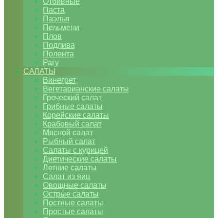
Отбивные
Паста
Паэлья
Пельмени
Плов
Подлива
Полента
Рагу
САЛАТЫ
Винегрет
Вегетарианские салаты
Греческий салат
Грибные салаты
Корейские салаты
Крабовый салат
Мясной салат
Рыбный салат
Салаты с курицей
Диетические салаты
Летние салаты
Салат из яиц
Овощные салаты
Острые салаты
Постные салаты
Простые салаты