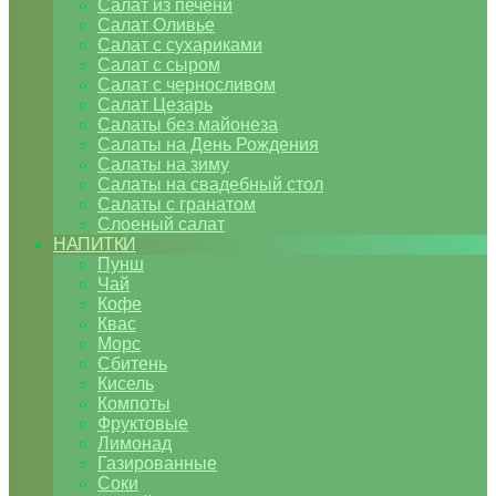
Салат из печени
Салат Оливье
Салат с сухариками
Салат с сыром
Салат с черносливом
Салат Цезарь
Салаты без майонеза
Салаты на День Рождения
Салаты на зиму
Салаты на свадебный стол
Салаты с гранатом
Слоеный салат
НАПИТКИ
Пунш
Чай
Кофе
Квас
Морс
Сбитень
Кисель
Компоты
Фруктовые
Лимонад
Газированные
Соки