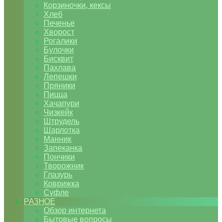
Корзиночки, кексы
Хлеб
Печенье
Хворост
Рогалики
Булочки
Бисквит
Пахлава
Лепешки
Пряники
Пицца
Хачапури
Чизкейк
Штрудель
Шарлотка
Манник
Запеканка
Пончики
Творожник
Глазурь
Коврижка
Суфле
РАЗНОЕ
Обзор интернета
Бытовые вопросы