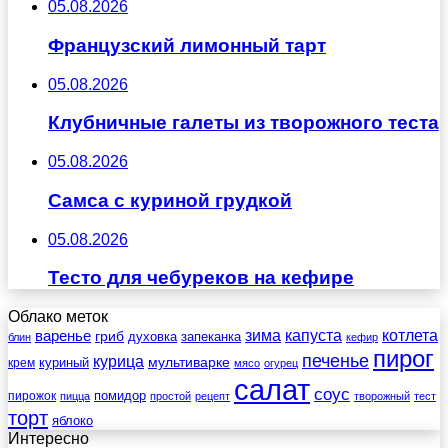
05.08.2026
Французский лимонный тарт
05.08.2026
Клубничные галеты из творожного теста
05.08.2026
Самса с куриной грудкой
05.08.2026
Тесто для чебуреков на кефире
Облако меток
зима
котлета
варенье
капуста
гриб
духовка
запеканка
блин
кефир
пирог
печенье
курица
мультиварке
куриный
крем
мясо
огурец
салат
соус
помидор
пирожок
пицца
простой
рецепт
творожный
тест
торт
яблоко
Интересно