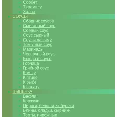
Сорбет
Тирамису
Халва
СОУСЫ
Сборник соусов
Сметанный соус
Соевый соус
Соус сырный
Соусы на зиму
Томатный соус
Маринады
Чесночный соус
Блюда в соусе
Горчица
Грибной соус
К мясу
К птице
К рыбе
К салату
ВЫПЕЧКА
Вафли
Коржики
Пироги, беляши, чебуреки
Блины, оладьи, сырники
Торты, пирожные