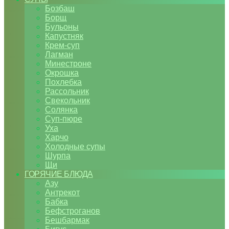
Бозбаш
Борщ
Бульоны
Капустняк
Крем-суп
Лагман
Минестроне
Окрошка
Похлебка
Рассольник
Свекольник
Солянка
Суп-пюре
Уха
Харчо
Холодные супы
Шурпа
Щи
ГОРЯЧИЕ БЛЮДА
Азу
Антрекот
Бабка
Бефстроганов
Бешбармак