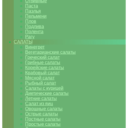
Отбивные
Паста
Паэлья
Пельмени
Плов
Подлива
Полента
Рагу
САЛАТЫ
Винегрет
Вегетарианские салаты
Греческий салат
Грибные салаты
Корейские салаты
Крабовый салат
Мясной салат
Рыбный салат
Салаты с курицей
Диетические салаты
Летние салаты
Салат из яиц
Овощные салаты
Острые салаты
Постные салаты
Простые салаты