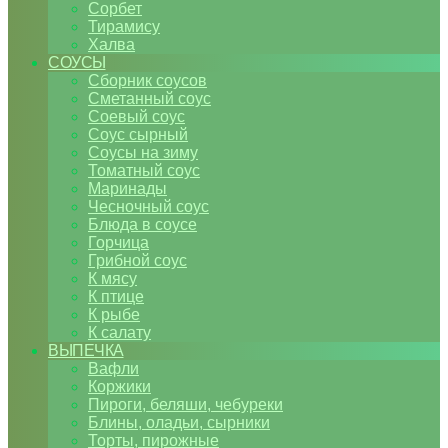
Сорбет
Тирамису
Халва
СОУСЫ
Сборник соусов
Сметанный соус
Соевый соус
Соус сырный
Соусы на зиму
Томатный соус
Маринады
Чесночный соус
Блюда в соусе
Горчица
Грибной соус
К мясу
К птице
К рыбе
К салату
ВЫПЕЧКА
Вафли
Коржики
Пироги, беляши, чебуреки
Блины, оладьи, сырники
Торты, пирожные