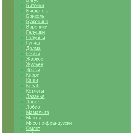
Бигус
Биточки
Бифштекс
Бризоль
Буженина
Вареники
Галушки
Голубцы
Гуляш
Долма
Ежики
Жаркое
Жульен
Зразы
Карри
Каши
Кебаб
Котлеты
Лазанья
Лангет
Лобио
Мамалыга
Манты
Мясо по-французски
Омлет