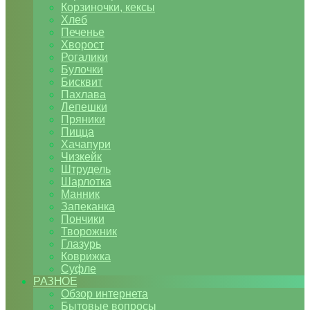
Корзиночки, кексы
Хлеб
Печенье
Хворост
Рогалики
Булочки
Бисквит
Пахлава
Лепешки
Пряники
Пицца
Хачапури
Чизкейк
Штрудель
Шарлотка
Манник
Запеканка
Пончики
Творожник
Глазурь
Коврижка
Суфле
РАЗНОЕ
Обзор интернета
Бытовые вопросы