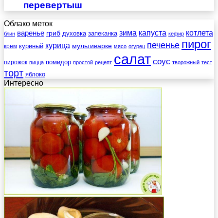
перевертыш
Облако меток
зима
котлета
варенье
капуста
гриб
духовка
запеканка
блин
кефир
пирог
печенье
курица
мультиварке
куриный
крем
мясо
огурец
салат
соус
помидор
пирожок
пицца
простой
рецепт
творожный
тест
торт
яблоко
Интересно