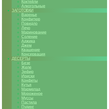
Коктейли
Алкогольные
ЗАГОТОВКИ
Варенье
Конфитюр
Повидло
Лечо
Маринование
Соление
Аджика
Джем
Квашение
Консервация
ДЕСЕРТЫ
Безе
Желе
Зефир
Ириски
Конфеты
Кутья
Мармелад
Мороженое
Муссы
Пастила
Пудинг