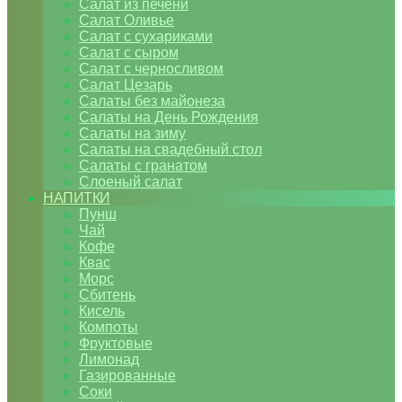
Салат из печени
Салат Оливье
Салат с сухариками
Салат с сыром
Салат с черносливом
Салат Цезарь
Салаты без майонеза
Салаты на День Рождения
Салаты на зиму
Салаты на свадебный стол
Салаты с гранатом
Слоеный салат
НАПИТКИ
Пунш
Чай
Кофе
Квас
Морс
Сбитень
Кисель
Компоты
Фруктовые
Лимонад
Газированные
Соки